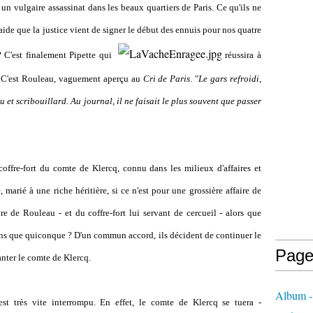
un vulgaire assassinat dans les beaux quartiers de Paris. Ce qu'ils ne
raide que la justice vient de signer le début des ennuis pour nos quatre
? C'est finalement Pipette qui
réussira à
 C'est Rouleau, vaguement aperçu au
Cri de Paris
. "
Le gars refroidi,
u et scribouillard. Au journal, il ne faisait le plus souvent que passer
offre-fort du comte de Klercq, connu dans les milieux d'affaires et
 marié à une riche héritière, si ce n'est pour une grossière affaire de
e de Rouleau - et du coffre-fort lui servant de cercueil - alors que
ns que quiconque ? D'un commun accord, ils décident de continuer le
Page
nter le comte de Klercq.
Album -
st très vite interrompu. En effet, le comte de Klercq se tuera -