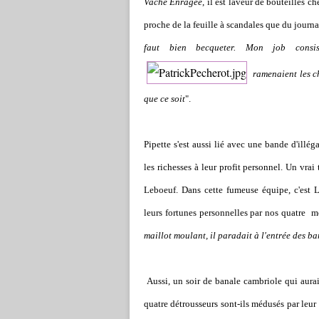
Vache Enragée
, il est laveur de bouteilles c
proche de la feuille à scandales que du journa
faut bien becqueter. Mon job consi
ramenaient les c
que ce soit
".
Pipette s'est aussi lié avec une bande d'illég
les richesses à leur profit personnel. Un vr
Leboeuf. Dans cette fumeuse équipe, c'est Le
leurs fortunes personnelles par nos quatre mon
maillot moulant, il paradait à l'entrée des b
Aussi, un soir de banale cambriole qui aurai
quatre détrousseurs sont-ils médusés par leu