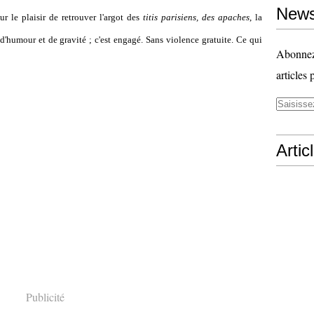
News
r le plaisir de retrouver l'argot des
titis parisiens, des apaches
, la
n d'humour et de gravité ; c'est engagé. Sans violence gratuite. Ce qui
Abonnez-
articles 
Artic
Publicité