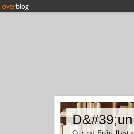
D&#39;un 
Ça y est. Enfin. Il est 