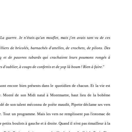
"
La guerre. Je n'étais qu'un mouflet, mais j'en avais tant vu de ces
liers de bricolés, harnachés d'attelles, de crochets, de pilons. Des
ng et de pauvres tubards qui crachaient leurs poumons rongés à
s d'oublier, à coups de confettis et de yop là boum ! Rien à faire.
"
sont encore bien présents dans le
quotidien de chacun. Et la vie est
te. Monté de son Midi natal à Montmartre, haut lieu de la bohème
adé de son talent méconnu de poète maudit, Pipette déclame ses vers
e
. Tout un programme. Mais les vers ne remplissent pas l'estomac de
 petits boulots à gauche et à droite. Quand il n'est pas rimailleur à la