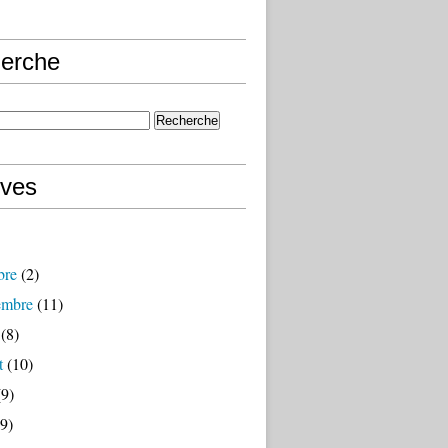
erche
ives
bre
(2)
embre
(11)
(8)
t
(10)
9)
9)