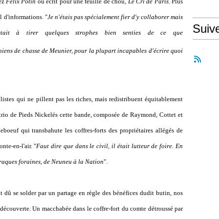
hez
Felix Potin
ou écrit pour une feuille de chou,
Le Cri de Paris
. Plus
l d'informations. "
Je n'étais pas spécialement fier d'y collaborer mais
Suiv
stait à tirer quelques strophes bien senties de ce que
hiens de chasse de Meunier, pour la plupart incapables d'écrire quoi
alistes qui ne
pillent pas les riches, mais redistribuent équitablement
ai trio de Pieds Nickelés cette bande, composée de Raymond, Cottet et
boeuf qui transbahute les coffres-forts des propriétaires allégés de
te-en-l'air. "
Faut dire que dans le civil, il était lutteur de foire. En
araques foraines, de Neuneu à la Nation
".
t dû se solder par un partage en règle des bénéfices dudit butin, nos
r découverte. Un macchabée dans le coffre-fort du comte détroussé par