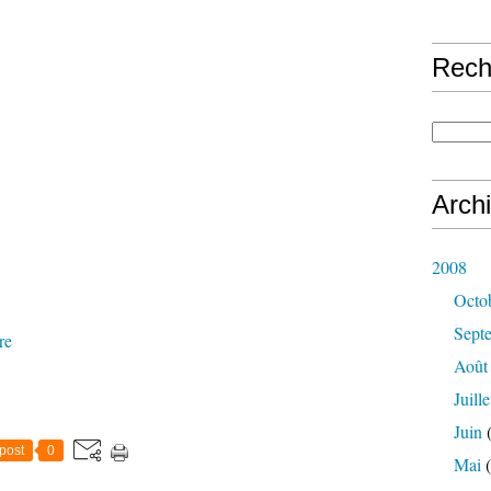
Rech
Arch
2008
Octo
Sept
re
Août
Juille
Juin
(
post
0
Mai
(