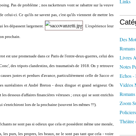
Links
oing. Pas de problème ; nos racketteurs vont se rabattre sur la veuve
e celui-ci. Ce qu'ils ne savent pas, c'est qu'ils viennent de mettre les
Caté
qui les dépassent largement.
L'expérience leur
 son prochain.
Des Mot
Romans 
erot est une promenade dans ce Paris de l'entre-deux-guerres, celui des
Livres 
'Conc', des tripots clandestins, des traumatisés de 1918. On y retrouve
Notes Pe
Echos - 
causes justes et perdues d'avance, particulièrement celle de
Sacco et
Vidéos 
es surréalistes et André Breton - doux dingue et grand seigneur. On
Romans 
 les dessous d'affaires financières véreuses ; ceux qui se sont enrichis
Zoom Sur
 s'enrichiront lors de la prochaine (souvent les mêmes !!!).
Policiers
Théâtre
méchants ne sont pas si odieux que cela et possèdent même une morale,
, les purs, les propres, les beaux, ne le sont pas tant que cela - voire