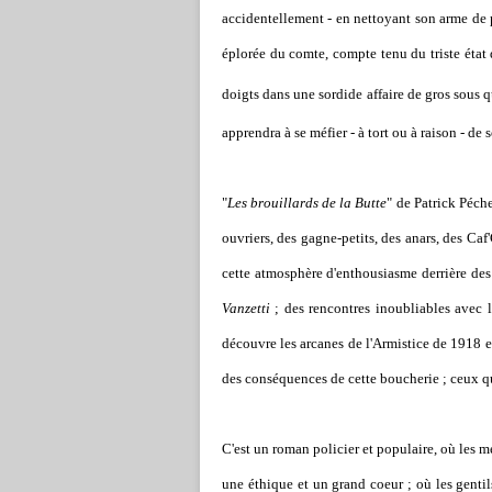
accidentellement - en nettoyant son arme de p
éplorée du comte, compte tenu du triste état d
doigts dans une sordide
affaire de gros sous 
apprendra à se méfier - à tort ou à raison - de
"
Les brouillards de la Butte
" de Patrick Péch
ouvriers, des gagne-petits, des anars, des Caf
cette atmosphère d'enthousiasme derrière des 
Vanzetti
; des rencontres inoubliables avec l
découvre les arcanes de l'Armistice de 1918 et
des conséquences de cette boucherie ; ceux qui
C'est un roman policier et populaire, où les 
une éthique et un grand coeur ; où les gentils