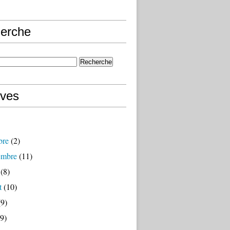
erche
ives
bre
(2)
embre
(11)
(8)
t
(10)
9)
9)