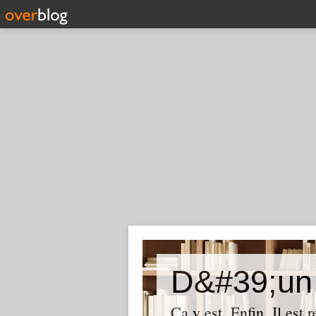
D&#39;un 
Ça y est. Enfin. Il est 