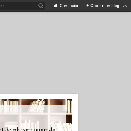
Connexion
+
Créer mon blog
nt de plaisir autour du