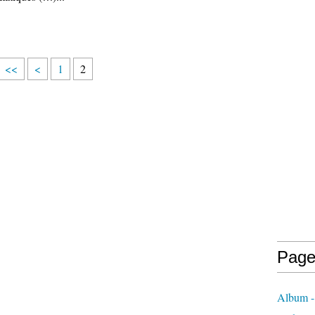
<<
<
1
2
Page
Album -