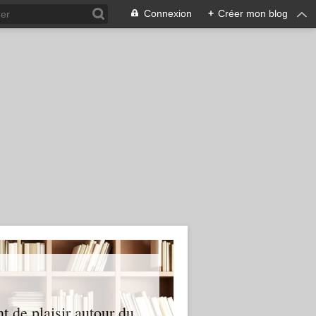
Connexion
+
Créer mon blog
nt de plaisir autour du