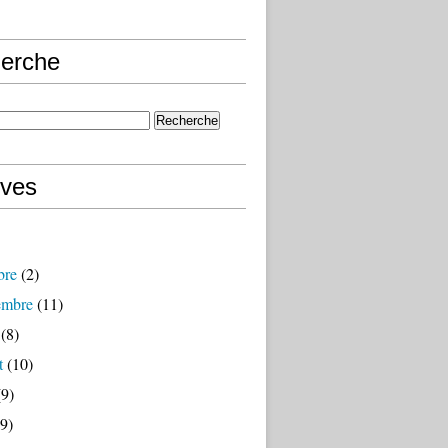
erche
ives
bre
(2)
embre
(11)
(8)
t
(10)
9)
9)