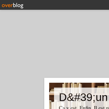
D&#39;un 
Ça y est. Enfin. Il est 