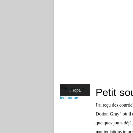
Petit so
1 sept.
J'ai reçu des courri
Dorian Gray" où il 
quelques jours déjà, 
manipulations inform