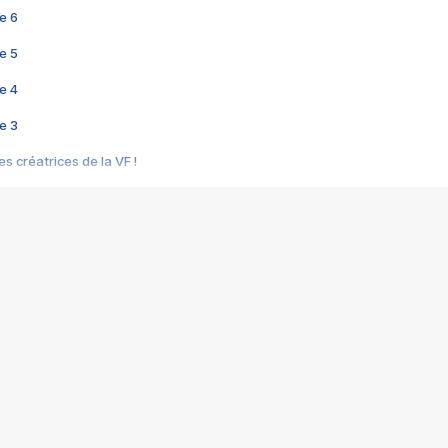
e 6
e 5
e 4
e 3
s créatrices de la VF !
e 2
e 1
e Mektoub My Love arrive enfin ! Rencontre avec Shaïn Boumedine et Sal
i : après Toni en famille
elle réalise le bouleversant Dites lui que je l'aime
ais ! Rencontre autour de Vie privée de Rebecca Zlotowski
 de Marguerite, Grave... Rencontre avec Ella Rumpf