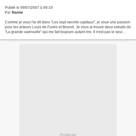
Publié le 09/07/2007 à 09:10
Par
Nanne
Comme je vous l'ai dit dans "Les sept secrets capitaux", je voue une passion
pour les acteurs Louis de Funès et Bourvil. Je vous ai trouvé deux extraits de
"La grande vadrouille" qui me fait toujours autant rire. Il n'est pas le seul,
mais je n'ai pu...
Publicité