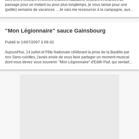
passage pour un instant ou pour plus longtemps, je vous laisse pour une
(petite) semaine de vacances ... Je vais me ressourcer à la campagne, aux
confins du Gers, des Landes et...
"Mon Légionnaire" sauce Gainsbourg
Publié le 14/07/2007 à 08:42
Aujourd'hui, 14 juillet et Fête Nationale célébrant la prise de la Bastille par
nos Sans-culottes, j'avais envie de vous faire partager un moment musical
dont vous devez vous souvenir. "Mon Légionnaire" d'Edith Piaf, qui sentait
bon le sable chaud, avec...