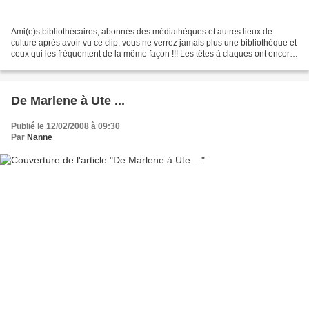
Ami(e)s bibliothécaires, abonnés des médiathèques et autres lieux de
culture après avoir vu ce clip, vous ne verrez jamais plus une bibliothèque et
ceux qui les fréquentent de la même façon !!! Les têtes à claques ont encore
frappé pour le meilleur (ou...
De Marlene à Ute ...
Publié le 12/02/2008 à 09:30
Par
Nanne