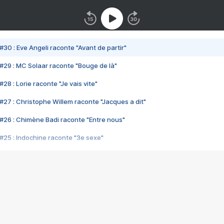
#30 : Eve Angeli raconte "Avant de partir"
#29 : MC Solaar raconte "Bouge de là"
28 : Lorie raconte "Je vais vite"
#27 : Christophe Willem raconte "Jacques a dit"
#26 : Chimène Badi raconte "Entre nous"
#25 : Indochine raconte "3e sexe"
#24 : Zaho raconte "C'est chelou"
#23 : Patrick Bruel raconte "Au café des délices"
#22 : Kyo raconte "Le chemin"
#21 : Nolwenn Leroy raconte "Cassé"