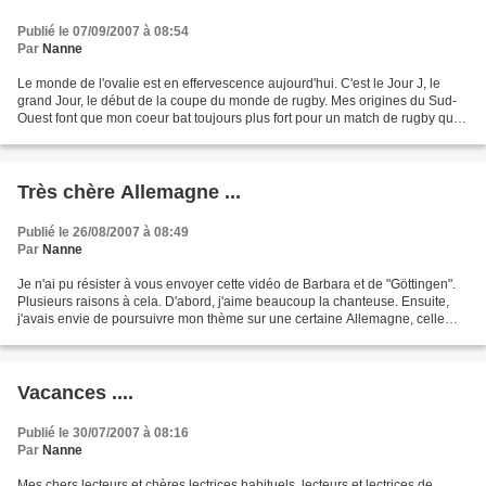
Publié le 07/09/2007 à 08:54
Par
Nanne
Le monde de l'ovalie est en effervescence aujourd'hui. C'est le Jour J, le
grand Jour, le début de la coupe du monde de rugby. Mes origines du Sud-
Ouest font que mon coeur bat toujours plus fort pour un match de rugby que
pour le football, pour lequel...
Très chère Allemagne ...
Publié le 26/08/2007 à 08:49
Par
Nanne
Je n'ai pu résister à vous envoyer cette vidéo de Barbara et de "Göttingen".
Plusieurs raisons à cela. D'abord, j'aime beaucoup la chanteuse. Ensuite,
j'avais envie de poursuivre mon thème sur une certaine Allemagne, celle
que je préfère. Pour cela, j'avais...
Vacances ....
Publié le 30/07/2007 à 08:16
Par
Nanne
Mes chers lecteurs et chères lectrices habituels, lecteurs et lectrices de