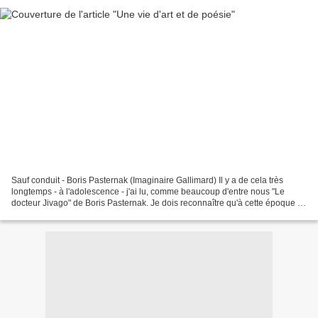
Sauf conduit - Boris Pasternak (Imaginaire Gallimard) Il y a de cela très
longtemps - à l'adolescence - j'ai lu, comme beaucoup d'entre nous "Le
docteur Jivago" de Boris Pasternak. Je dois reconnaître qu'à cette époque ce
livre m'avait laissé une impression...