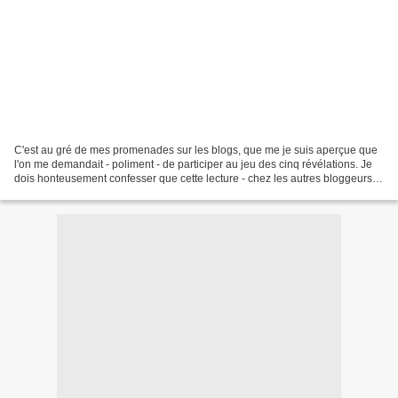
C'est au gré de mes promenades sur les blogs, que me je suis aperçue que
l'on me demandait - poliment - de participer au jeu des cinq révélations. Je
dois honteusement confesser que cette lecture - chez les autres bloggeurs -
était un réel plaisir. Je...