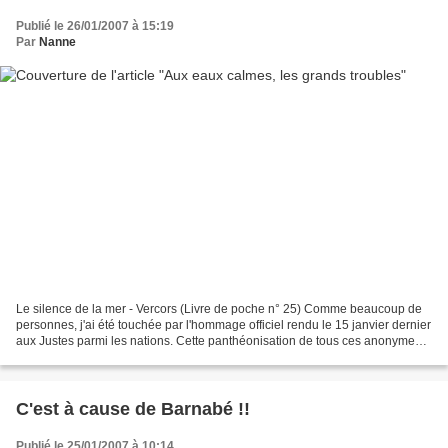
Publié le 26/01/2007 à 15:19
Par
Nanne
Le silence de la mer - Vercors (Livre de poche n° 25) Comme beaucoup de
personnes, j'ai été touchée par l'hommage officiel rendu le 15 janvier dernier
aux Justes parmi les nations. Cette panthéonisation de tous ces anonymes
qui, par leur immense courage,...
C'est à cause de Barnabé !!
Publié le 25/01/2007 à 10:14