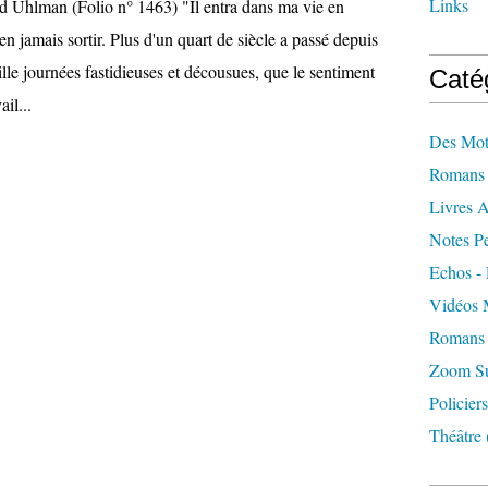
Links
ed Uhlman (Folio n° 1463) "Il entra dans ma vie en
en jamais sortir. Plus d'un quart de siècle a passé depuis
ille journées fastidieuses et décousues, que le sentiment
Caté
ail...
Des Mot
Romans 
Livres 
Notes Pe
Echos - 
Vidéos 
Romans 
Zoom Sur
Policiers
Théâtre