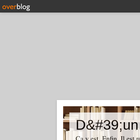
D&#39;un 
Ça y est. Enfin. Il est 