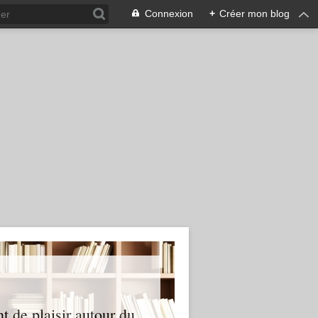
Connexion
+
Créer mon blog
nt de plaisir autour du