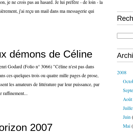
n, je ne crois pas au hasard. Je lui préfère - de loin - la
nièrement, j'ai reçu un mail dans ma messagerie qui
Rech
ux démons de Céline
Arch
enri Godard (Folio n° 3066) "Céline n'est pas dans
2008
ans ces quelques trois ou quatre mille pages de prose,
Octo
ssent les amateurs de littérature par leur puissance, par
Sept
ur raffinement...
Août
Juille
Juin
(
horizon 2007
Mai
(