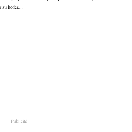
 au heder....
Publicité