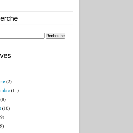
erche
ives
bre
(2)
embre
(11)
(8)
t
(10)
9)
9)