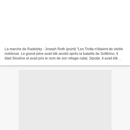
La marche de Radetzky - Joseph Roth (point) "Les Trotta n'étaient de vieille
noblesse. Le grand-père avait été anobli après la bataille de Solférino. Il
était Slovène et avait pris le nom de son village natal, Sipolje. Il avait été
choisi par le destin...