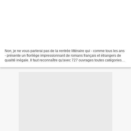
Non, je ne vous parlerai pas de la rentrée littéraire qui - comme tous les ans
- présente un florilège impressionnant de romans français et étrangers de
qualité inégale. Il faut reconnaître qu'avec 727 ouvrages toutes catégories
confondues, dont 493 d'auteurs...