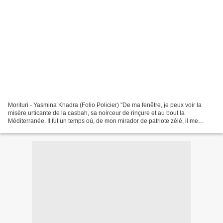
Morituri - Yasmina Khadra (Folio Policier) "De ma fenêtre, je peux voir la
misère urticante de la casbah, sa noirceur de rinçure et au bout la
Méditerranée. Il fut un temps où, de mon mirador de patriote zélé, il me
semblait que la noblesse naissait de...