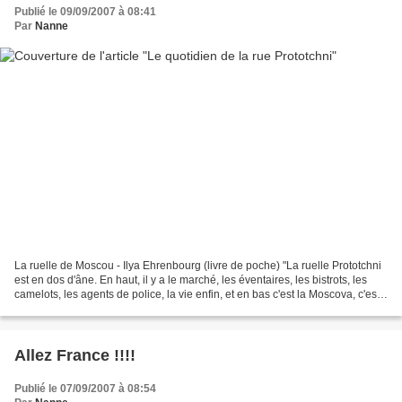
Publié le 09/09/2007 à 08:41
Par
Nanne
La ruelle de Moscou - Ilya Ehrenbourg (livre de poche) "La ruelle Prototchni
est en dos d'âne. En haut, il y a le marché, les éventaires, les bistrots, les
camelots, les agents de police, la vie enfin, et en bas c'est la Moscova, c'est-
à-dire la fraîcheur,...
Allez France !!!!
Publié le 07/09/2007 à 08:54