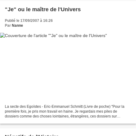
"Je" ou le maître de l'Univers
Publié le 17/09/2007 à 16:26
Par
Nanne
La secte des Egoïstes - Eric-Emmanuel Schmitt (Livre de poche) "Pour la
première fois, je pris mon travail en haine. Je regardais mes piles de
dossiers comme des choses lointaines, étrangères, ces dossiers sur
lesquels me pliait depuis des années mon...