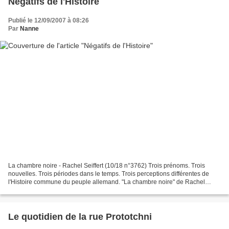
Négatifs de l'Histoire
Publié le 12/09/2007 à 08:26
Par
Nanne
La chambre noire - Rachel Seiffert (10/18 n°3762) Trois prénoms. Trois
nouvelles. Trois périodes dans le temps. Trois perceptions différentes de
l'Histoire commune du peuple allemand. "La chambre noire" de Rachel
Seiffert nous convie à feuilleter un album...
Le quotidien de la rue Prototchni