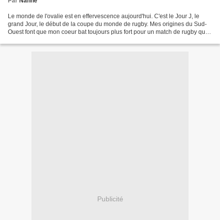
Par
Nanne
Le monde de l'ovalie est en effervescence aujourd'hui. C'est le Jour J, le
grand Jour, le début de la coupe du monde de rugby. Mes origines du Sud-
Ouest font que mon coeur bat toujours plus fort pour un match de rugby que
pour le football, pour lequel...
Publicité