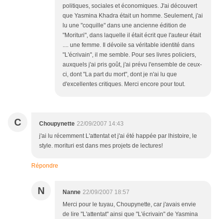
politiques, sociales et économiques. J'ai découvert
que Yasmina Khadra était un homme. Seulement, j'ai
lu une "coquille" dans une ancienne édition de
"Morituri", dans laquelle il était écrit que l'auteur était
.... une femme. Il dévoile sa véritable identité dans
"L'écrivain", il me semble. Pour ses livres policiers,
auxquels j'ai pris goût, j'ai prévu l'ensemble de ceux-
ci, dont "La part du mort", dont je n'ai lu que
d'excellentes critiques. Merci encore pour tout.
C
Choupynette
22/09/2007 14:43
j'ai lu récemment L'attentat et j'ai été happée par lhistoire, le
style. morituri est dans mes projets de lectures!
Répondre
N
Nanne
22/09/2007 18:57
Merci pour le tuyau, Choupynette, car j'avais envie
de lire "L'attentat" ainsi que "L'écrivain" de Yasmina