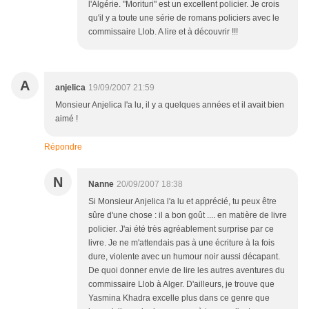
l'Algérie. "Morituri" est un excellent policier. Je crois
qu'il y a toute une série de romans policiers avec le
commissaire Llob. A lire et à découvrir !!!
A
anjelica
19/09/2007 21:59
Monsieur Anjelica l'a lu, il y a quelques années et il avait bien
aimé !
Répondre
N
Nanne
20/09/2007 18:38
Si Monsieur Anjelica l'a lu et apprécié, tu peux être
sûre d'une chose : il a bon goût .... en matière de livre
policier. J'ai été très agréablement surprise par ce
livre. Je ne m'attendais pas à une écriture à la fois
dure, violente avec un humour noir aussi décapant.
De quoi donner envie de lire les autres aventures du
commissaire Llob à Alger. D'ailleurs, je trouve que
Yasmina Khadra excelle plus dans ce genre que