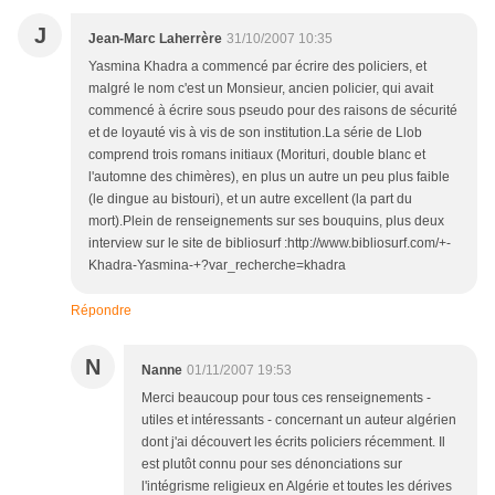
J
Jean-Marc Laherrère
31/10/2007 10:35
Yasmina Khadra a commencé par écrire des policiers, et
malgré le nom c'est un Monsieur, ancien policier, qui avait
commencé à écrire sous pseudo pour des raisons de sécurité
et de loyauté vis à vis de son institution.La série de Llob
comprend trois romans initiaux (Morituri, double blanc et
l'automne des chimères), en plus un autre un peu plus faible
(le dingue au bistouri), et un autre excellent (la part du
mort).Plein de renseignements sur ses bouquins, plus deux
interview sur le site de bibliosurf :http://www.bibliosurf.com/+-
Khadra-Yasmina-+?var_recherche=khadra
Répondre
N
Nanne
01/11/2007 19:53
Merci beaucoup pour tous ces renseignements -
utiles et intéressants - concernant un auteur algérien
dont j'ai découvert les écrits policiers récemment. Il
est plutôt connu pour ses dénonciations sur
l'intégrisme religieux en Algérie et toutes les dérives