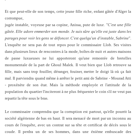
Et que peut-elle de son temps, cette jeune fille riche, enfant gâtée d'Alger la
corrompue,
jugée instable, voyeuse par sa copine, Anissa, pute de luxe. "
C'est une fille
gâtée. Elle adore emmerder son monde. Je suis sûre qu'elle est juste dans les
parages pour voir les gens se défoncer. C'est quelqu'un d'instable, Sabrine
".
L'enquête ne sera pas de tout repos pour le commissaire Llob. Ses visites
dans plusieurs lieux de rencontres à la mode, boîtes de nuit et autres maisons
de passe luxueuses ne lui apporteront qu'une remontée de bretelles
monumentale de la part de Ghoul Malek. Il veut bien que Llob retrouve sa
fille, mais sans trop fouiller, déranger, fouiner, mettre le doigt là où ça fait
mal. Il parviendra quand même à arrêter le petit ami de Sabrine - Mourad Atti
- proxénète de son état. Mais la méthode employée et l'attitude de la
population du quartier l'inciteront à ne plus fréquenter le coin s'il ne veut pas
repartir la tête sous le bras.
Le commissaire comprendra que la corruption est partout, qu'elle pourrit la
société algérienne de bas en haut. Il sera menacé de mort par un inconnu au
cours de l'enquête, avec un contrat sur sa tête et certificat de décès sous le
coude. Il perdra un de ses hommes, dans une énième embuscade des