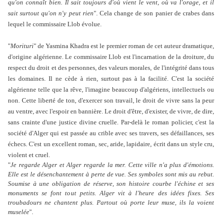
qu'on connaît bien. Il sait toujours d'où vient le vent, où va l'orage, et il
sait surtout qu'on n'y peut rien
". Cela change de son panier de crabes dans
lequel le commissaire Llob évolue.
"
Morituri
" de Yasmina Khadra est le premier roman de cet auteur dramatique,
d'origine algérienne. Le commissaire Llob est l'incarnation de la droiture, du
respect du droit et des personnes, des valeurs morales, de l'intégrité dans tous
les domaines. Il ne cède à rien, surtout pas à la facilité. C'est la société
algérienne telle que la rêve, l'imagine beaucoup d'algériens, intellectuels ou
non. Cette liberté de ton, d'exercer son travail, le droit de vivre sans la peur
au ventre, avec l'espoir en bannière. Le droit d'être, d'exister, de vivre, de dire,
sans crainte d'une justice divine cruelle. Par-delà le roman policier, c'est la
société d'Alger qui est passée au crible avec ses travers, ses défaillances, ses
échecs. C'est un excellent roman, sec, aride, lapidaire, écrit dans un style cru,
violent et cruel.
"
Je regarde Alger et Alger regarde la mer. Cette ville n'a plus d'émotions.
Elle est le désenchantement à perte de vue. Ses symboles sont mis au rebut.
Soumise à une obligation de réserve, son histoire courbe l'échine et ses
monuments se font tout petits. Alger vit à l'heure des idées fixes. Ses
troubadours ne chantent plus. Partout où porte leur muse, ils la voient
muselée
".