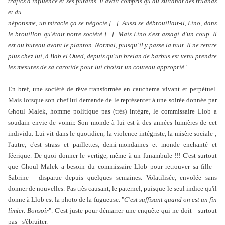
trafics d'influence et ses putains. Il avait compris qu'au sultanat des truands
et du
népotisme, un miracle ça se négocie [...]. Aussi se débrouillait-il, Lino, dans
le brouillon qu'était notre société [...]. Mais Lino s'est assagi d'un coup. Il
est au bureau avant le planton. Normal, puisqu'il y passe la nuit. Il ne rentre
plus chez lui, à Bab el Oued, depuis qu'un brelan de barbus est venu prendre
les mesures de sa carotide pour lui choisir un couteau approprié
".
En bref, une société de rêve transformée en cauchema vivant et perpétuel.
Mais lorsque son chef lui demande de le représenter à une soirée donnée par
Ghoul Malek, homme politique pas (très) intègre, le commissaire Llob a
soudain envie de vomir. Son monde à lui est à des années lumières de cet
individu. Lui vit dans le quotidien, la violence intégriste, la misère sociale ;
l'autre, c'est strass et paillettes, demi-mondaines et monde enchanté et
féerique. De quoi donner le vertige, même à un funambule !!! C'est surtout
que Ghoul Malek a besoin du commissaire Llob pour retrouver sa fille -
Sabrine - disparue depuis quelques semaines. Volatilisée, envolée sans
donner de nouvelles. Pas très causant, le paternel, puisque le seul indice qu'il
donne à Llob est la photo de la fugueuse. "
C'est suffisant quand on est un fin
limier. Bonsoir
". C'est juste pour démarrer une enquête qui ne doit - surtout
pas - s'ébruiter.