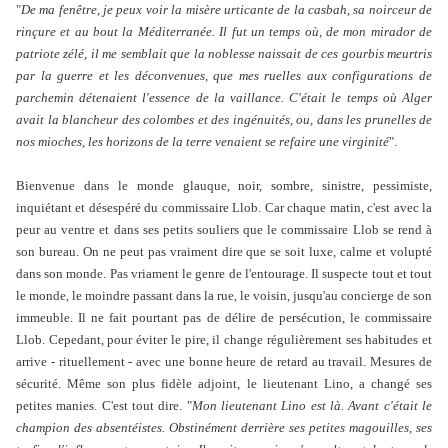
"
De ma fenêtre, je peux voir la misère urticante de la casbah, sa noirceur de
rinçure et au bout la Méditerranée. Il fut un temps où, de mon mirador de
patriote zélé, il me semblait que la noblesse naissait de ces gourbis meurtris
par la guerre et les déconvenues, que mes ruelles aux configurations de
parchemin détenaient l'essence de la vaillance. C'était le temps où Alger
avait la blancheur des colombes et des ingénuités, ou, dans les prunelles de
nos mioches, les horizons de la terre venaient se refaire une virginité
".
Bienvenue dans le monde glauque, noir, sombre, sinistre, pessimiste,
inquiétant et désespéré du commissaire Llob. Car chaque matin, c'est avec la
peur au ventre et dans ses petits souliers que le commissaire Llob se rend à
son bureau. On ne peut pas vraiment dire que se soit luxe, calme et volupté
dans son monde. Pas vriament le genre de l'entourage. Il suspecte tout et tout
le monde, le moindre passant dans la rue, le voisin, jusqu'au concierge de son
immeuble. Il ne fait pourtant pas de délire de persécution, le commissaire
Llob. Cepedant, pour éviter le pire, il change régulièrement ses habitudes et
arrive - rituellement - avec une bonne heure de retard au travail. Mesures de
sécurité. Même son plus fidèle adjoint, le lieutenant Lino, a changé ses
petites manies. C'est tout dire. "
Mon lieutenant Lino est là. Avant c'était le
champion des absentéistes. Obstinément derrière ses petites magouilles, ses