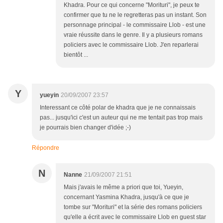
Khadra. Pour ce qui concerne "Morituri", je peux te
confirmer que tu ne le regretteras pas un instant. Son
personnage principal - le commissaire Llob - est une
vraie réussite dans le genre. Il y a plusieurs romans
policiers avec le commissaire Llob. J'en reparlerai
bientôt ...
Y
yueyin
20/09/2007 23:57
Interessant ce côté polar de khadra que je ne connaissais
pas... jusqu'ici c'est un auteur qui ne me tentait pas trop mais
je pourrais bien changer d'idée ;-)
Répondre
N
Nanne
21/09/2007 21:51
Mais j'avais le même a priori que toi, Yueyin,
concernant Yasmina Khadra, jusqu'à ce que je
tombe sur "Morituri" et la série des romans policiers
qu'elle a écrit avec le commissaire Llob en guest star