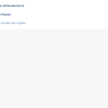
e (littéralement)
im Rayan
 toutes les règles
s les jeux vidéo
us choquant de Rockstar ? - Le scandale BULLY
e plus moche de Steam
du RÊVE tourne au CAUCHEMAR
pendant 8 heures
it… à tort
umiliés par un jeu vidéo
ire - Final Fantasy 8
ti un empire - Age of Empires