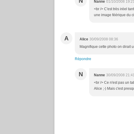
N
Nanne
01/10/2008 19:2
<br /> C'est très iréel t
une image féérique du ciel
A
Alice
30/09/2008 08:36
Magnifique cette photo on dirait u
Répondre
N
Nanne
30/09/2008 21:4
<br /> Ce n'est pas un ta
Alice ;-) Mais c'est presq