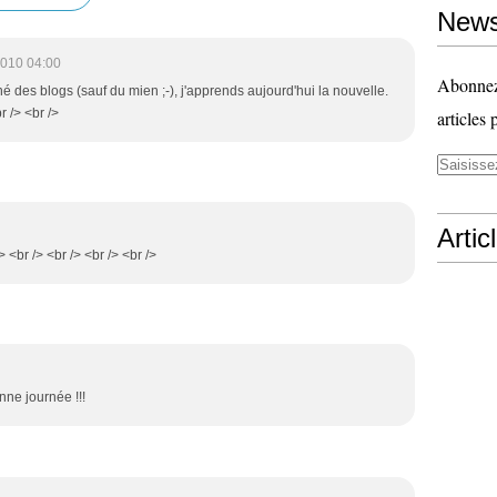
News
2010 04:00
Abonnez-
né des blogs (sauf du mien ;-), j'apprends aujourd'hui la nouvelle.
br /> <br />
articles 
Artic
> <br /> <br /> <br /> <br />
nne journée !!!