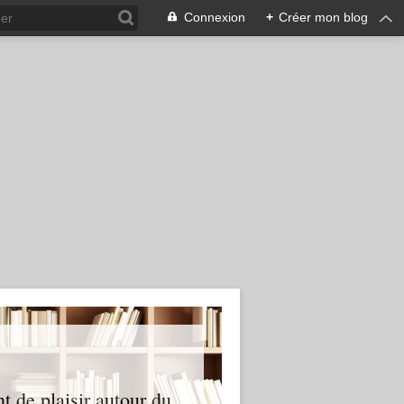
Connexion
+
Créer mon blog
nt de plaisir autour du