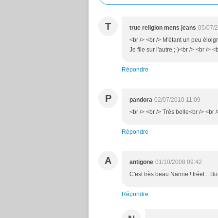
T
true religion mens jeans
05/07/
<br /> <br /> M'étant un peu éloig
Je file sur l'autre ;-)<br /> <br /> <
Répondre
P
pandora
02/07/2010 11:09
<br /> <br /> Très belle<br /> <br /
Répondre
A
antigone
01/10/2008 09:42
C'est très beau Nanne ! Iréel... Bo
Répondre