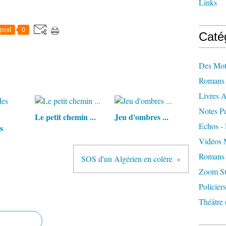
Links
post
0
Caté
Des Mot
Romans 
Livres 
Notes Pe
Le petit chemin ...
Jeu d'ombres ...
Echos - 
s
Vidéos 
Romans 
SOS d'un Algérien en colère
Zoom Sur
Policiers
Théâtre