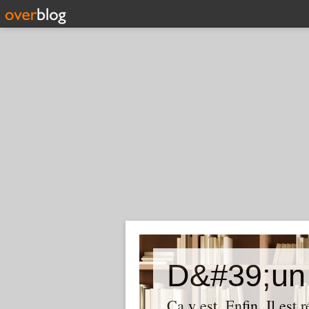
D&#39;un 
Ça y est. Enfin. Il est 