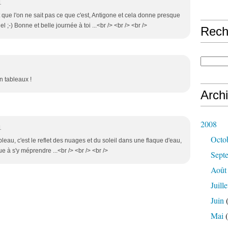
1
ant que l'on ne sait pas ce que c'est, Antigone et cela donne presque
 ;-) Bonne et belle journée à toi ...<br /> <br /> <br />
Rech
n tableaux !
Arch
2008
1
Octo
bleau, c'est le reflet des nuages et du soleil dans une flaque d'eau,
ue à s'y méprendre ...<br /> <br /> <br />
Sept
Août
Juille
Juin
(
Mai
(