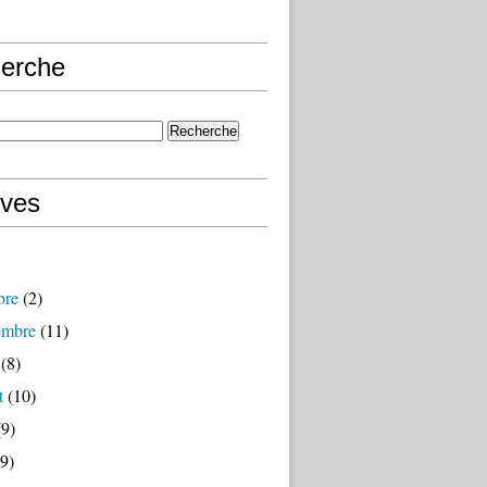
erche
ives
bre
(2)
embre
(11)
(8)
t
(10)
9)
9)