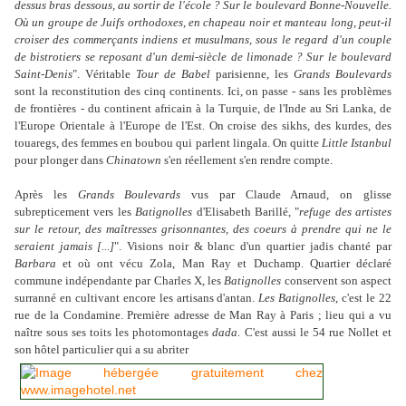
dessus bras dessous, au sortir de l'école ? Sur le boulevard Bonne-Nouvelle.
Où un groupe de Juifs orthodoxes, en chapeau noir et manteau long, peut-il
croiser des commerçants indiens et musulmans, sous le regard d'un couple
de bistrotiers se reposant d'un demi-siècle de limonade ? Sur le boulevard
Saint-Denis
". Véritable
Tour de Babel
parisienne, les
Grands Boulevards
sont la reconstitution des cinq continents. Ici, on passe - sans les problèmes
de frontières
- du continent africain à la Turquie, de l'Inde au Sri Lanka, de
l'Europe Orientale à l'Europe de l'Est. On croise des sikhs, des kurdes, des
touaregs, des femmes en boubou qui parlent lingala. On quitte
Little Istanbul
pour plonger dans
Chinatown
s'en réellement s'en rendre compte.
Après les
Grands Boulevards
vus par Claude Arnaud, on glisse
subrepticement vers les
Batignolles
d'Elisabeth Barillé, "
refuge des artistes
sur le retour, des maîtresses grisonnantes, des coeurs à prendre qui ne le
seraient jamais [...]
". Visions noir & blanc d'un quartier jadis chanté par
Barbara
et où ont vécu Zola, Man Ray et
Duchamp. Quartier déclaré
commune indépendante par Charles X, les
Batignolles
conservent son aspect
surranné en cultivant encore les artisans d'antan.
Les Batignolles
, c'est le 22
rue de la Condamine. Première adresse de Man Ray à Paris ; lieu qui a vu
naître sous ses toits les photomontages
dada
. C'est aussi le 54 rue Nollet et
son hôtel particulier qui a su abriter