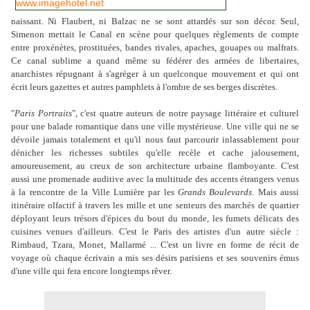
naissant. Ni Flaubert, ni Balzac ne se sont attardés sur son décor. Seul,
Simenon mettait le Canal en scène pour quelques règlements de compte
entre proxénètes, prostituées, bandes rivales, apaches, gouapes ou malfrats.
Ce canal sublime a quand même su fédérer des armées de libertaires,
anarchistes répugnant à s'agréger à un quelconque mouvement et qui ont
écrit leurs gazettes et autres pamphlets à l'ombre de ses berges discrètes.
"
Paris Portraits
", c'est quatre auteurs de notre paysage littéraire et culturel
pour une balade romantique dans une ville mystérieuse. Une ville qui ne se
dévoile jamais totalement et qu'il nous faut parcourir inlassablement pour
dénicher les richesses subtiles qu'elle recèle et cache jalousement,
amoureusement, au creux de son architecture urbaine flamboyante. C'est
aussi une promenade auditive avec la multitude des accents étrangers venus
à la rencontre de la Ville Lumière par les
Grands Boulevards
. Mais aussi
itinéraire olfactif à travers les mille et une senteurs des marchés de quartier
déployant leurs trésors d'épices du bout du monde, les fumets délicats des
cuisines venues d'ailleurs. C'est le Paris des artistes d'un autre siècle :
Rimbaud, Tzara, Monet, Mallarmé ... C'est un livre en forme de récit de
voyage où chaque écrivain a mis ses désirs parisiens et ses souvenirs émus
d'une ville qui fera encore longtemps rêver.