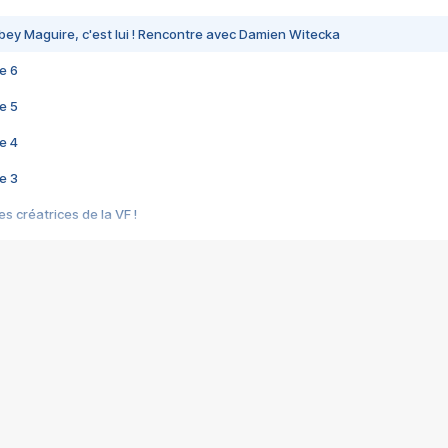
bey Maguire, c'est lui ! Rencontre avec Damien Witecka
e 6
e 5
e 4
e 3
s créatrices de la VF !
e 2
e 1
e Mektoub My Love arrive enfin ! Rencontre avec Shaïn Boumedine et Sal
i : après Toni en famille
elle réalise le bouleversant Dites lui que je l'aime
ais ! Rencontre autour de Vie privée de Rebecca Zlotowski