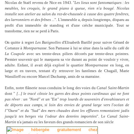
Nicolas de Staël revenu de Nice en 1943. "
Les lieux sont fantomatiques : les
meubles, les croquis, le grand piano à queue, rien n'a bougé. Nicolas
installe son atelier au salon du rez-de-chaussée à cause des quatre fenêtres,
des larronniers et des frênes ...
". L'immeuble a, depuis longtemps, disparu au
profit d'un immeuble de standing et d'une crèche municipale. Tout se
transforme, rien ne se perd à Paris.
On quitte à regret
Les Batignolles
d'Elisabeth Barillé pour suivre Gérard de
Cortanze à
Montparnasse
. Son Parnasse à lui se situe dans la salle du café de
La Coupole
avec ses trente-deux piliers décorés par trente-deux peintres.
Premier souvenir qui le marquera sa vie durant au point de vouloir y vivre,
adulte. Enfant, il avait déjà exploré le quartier
Montparnasse
en long, en
large et en travers, tentant d'y retrouver les fantômes de Chagall, Marie
Wassilieff ou encore Marcel Duchamp, amis de sa marraine.
Enfin, notre flânerie nous conduira le long des voies du
Canal Saint-Martin
dont "
[...] le tracé côtoie les gares des deux points cardinaux
qui ne
font
pas rêver : un "Nord" et un "Est" trop lourds de souvenirs d'envahisseurs et
de déports aux camps, si loin des envies de grand large vers l'océan de
l'"Ouest" et du "Sud" des mers chaudes dont les effluves remontaient jadis
jusqu'à tes berges via l'odeur des denrées importées
". Le
Canal Saint-
Martin
n'a jamais eu les faveurs des grands romanciers de son siècle