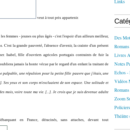
Links
veut à tout prix appartenir.
Caté
es femmes - jeunes ou plus âgés - c'est l'espoir d'un ailleurs meilleur,
Des Mot
 C'est la grande pauvreté, l'absence d'avenir, la crainte d'un présent
Romans 
Livres 
r. Isabel, fille d'ouvriers agricoles portugais contraints de fuir la
Notes Pe
'oubliera jamais la honte vécue par le regard d'un enfant la traitant de
Echos - 
e palpable, une répulsion pour la petite fille
pauvre que j'étais, une
Vidéos 
..]. Ses yeux et son corps m'excluaient de son espace. Une solitude et
Romans 
es mois, voire toute ma vie. [...]. Je crois que je suis devenue adulte
Zoom Sur
Policiers
Théâtre
barquant en France, déracinés, sans attaches, devant tout