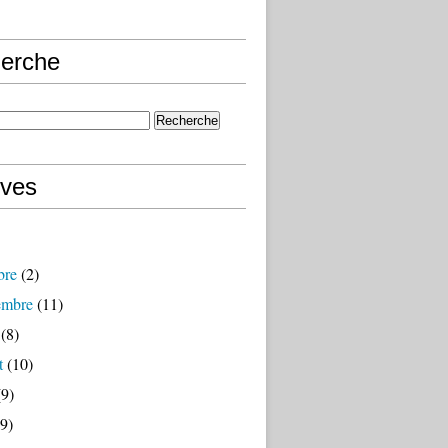
erche
ives
bre
(2)
embre
(11)
(8)
t
(10)
9)
9)