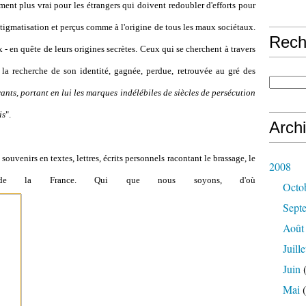
nement plus vrai pour les étrangers qui doivent redoubler d'efforts pour
a stigmatisation et perçus comme à l'origine de tous les maux sociétaux.
Rech
 - en quête de leurs origines secrètes. Ceux qui se cherchent à travers
 la recherche de son identité, gagnée, perdue, retrouvée au gré des
rrants, portant en lui les marques indélébiles de siècles de persécution
is
".
Arch
 souvenirs en textes, lettres, écrits personnels racontant le brassage, le
2008
el de la France. Qui que nous soyons, d'où
Octo
Sept
Août
Juille
Juin
(
Mai
(