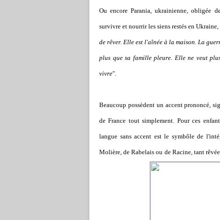
Ou encore Parania, ukrainienne, obligée
de
survivre et nourrir les siens restés en Ukraine,
de rêver. Elle est l'aînée à la maison. La gue
plus que sa famille pleure. Elle ne veut plu
vivre
".
Beaucoup possèdent un accent prononcé, sign
de France tout simplement. Pour ces enfants
langue sans accent est le symbôle de l'intég
Molière, de Rabelais ou de Racine, tant rêvée