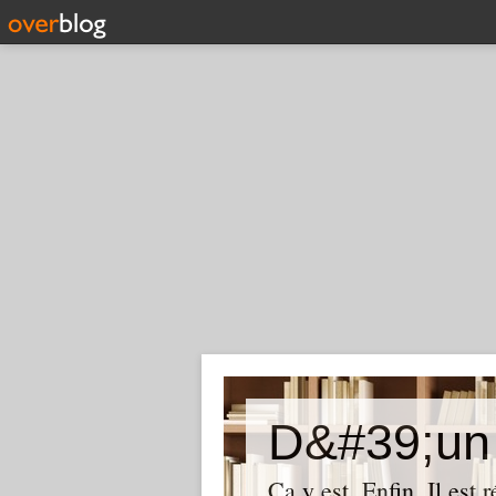
D&#39;un 
Ça y est. Enfin. Il est 