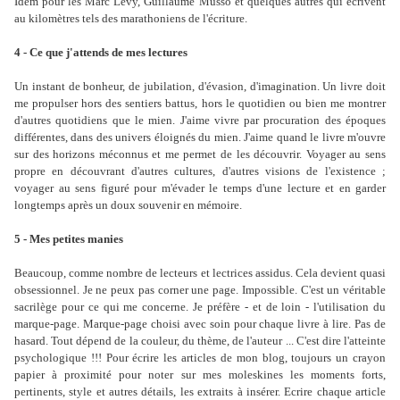
Idem pour les Marc Levy, Guillaume Musso et quelques autres qui écrivent
au kilomètres tels des marathoniens de l'écriture.
4 - Ce que j'attends de mes lectures
Un instant de bonheur, de jubilation, d'évasion, d'imagination. Un livre doit
me propulser hors des sentiers battus, hors le quotidien ou bien me montrer
d'autres quotidiens que le mien. J'aime vivre par procuration des époques
différentes, dans des univers éloignés du mien. J'aime quand le livre m'ouvre
sur des horizons méconnus et me permet de les découvrir. Voyager au sens
propre en découvrant d'autres cultures, d'autres visions de l'existence ;
voyager au sens figuré pour m'évader le temps d'une lecture et en garder
longtemps après un doux souvenir en mémoire.
5 - Mes petites manies
Beaucoup, comme nombre de lecteurs et lectrices assidus. Cela devient quasi
obsessionnel. Je ne peux pas corner une page. Impossible. C'est un véritable
sacrilège pour ce qui me concerne. Je préfère - et de loin - l'utilisation du
marque-page. Marque-page choisi avec soin pour chaque livre à lire. Pas de
hasard. Tout dépend de la couleur, du thème, de l'auteur ... C'est dire l'atteinte
psychologique !!! Pour écrire les articles de mon blog, toujours un crayon
papier à proximité pour noter sur mes moleskines les moments forts,
pertinents, style et autres détails, les extraits à insérer. Ecrire chaque article