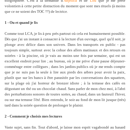
blogosphère. C'est à la demande d'
Anjelica
et de
Lou
que je me prête
volontiers à cette petite distraction du moment que sont mes rituels (à moins
que ce ne soient des TOC !!!) de lectrice.
1 - Ou et quand je lis
Comme tout LCA, je lis à peu près partout où cela est humainement possible.
Dès que j'ai un instant à consacrer à la lecture d'un ouvrage, quel qu'il soit, je
plonge avec délice dans son univers. Dans les transports en public - pas
toujours simple, surtout avec la cohue des allers matinaux et des retours en
soirées - à la piscine, où je vais au moins une fois par semaine, qui est un
excellent endroit pour lire ; au bureau, où je me prive d'une pause déjeuner-
commérage entre collègues ; dans les jardins publics où je me rends compte
que je ne suis pas la seule à lire aux pieds des arbres pour avoir la paix,
plutôt que sur les bancs à être parasitée par les conversations des squatters,
sur la plage où j'ai horreur de bronzer idiote ; à la terrasse des cafés en
dégustant un thé ou un chocolat chaud. Sans parler de mon chez moi, à l'abri
des perturbations sonores de toutes sortes, au chaud, dans un fauteuil l'hiver,
ou sur ma terrasse l'été. Bien entendu, le soir au fond de mon lit jusque (très)
tard dans la soirée question de prolonger le plaisir.
2 - Comment je choisis mes lectures
Vaste sujet, sans fin. Tout d'abord, je laisse mon esprit vagabondé au hasard