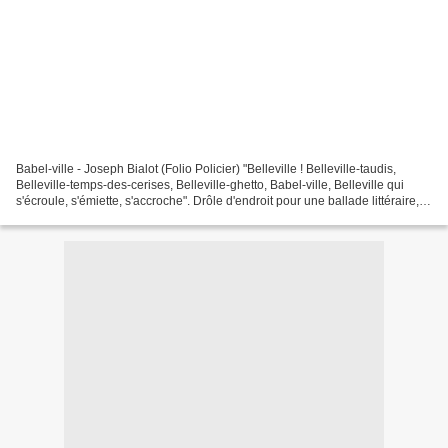
Babel-ville - Joseph Bialot (Folio Policier) "Belleville ! Belleville-taudis,
Belleville-temps-des-cerises, Belleville-ghetto, Babel-ville, Belleville qui
s'écroule, s'émiette, s'accroche". Drôle d'endroit pour une ballade littéraire,
me suis-je dis en...