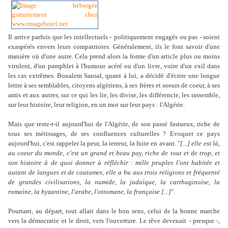
Il arrive parfois que les intellectuels -
politiquement
engagés ou pas - soient
exaspérés envers leurs compatriotes. Généralement, ils le font savoir d'une
manière où d'une autre. Cela prend alors la forme d'un article plus ou moins
virulent, d'un pamphlet à l'humour acéré ou d'un livre, voire d'un exil dans
les cas extrêmes. Boualem Sansal
, quant à lui,
a décidé d'écrire une longue
lettre à ses semblables, citoyens algériens, à ses frères et soeurs de coeur, à ses
amis et aux autres, sur ce qui les lie, les divise, les différencie, les rassemble,
sur leur histoire, leur religion, en un mot sur leur pays : l'Algérie.
Mais que reste-t-il aujourd'hui de l'Algérie, de son passé fastueux, riche de
tous ses métissages, de ses confluences culturelles ? Evoquer ce pays
aujourd'hui, c'est rappeler la peur, la terreur, la fuite en avant. "
[...] elle est là,
au coeur du monde, c'est un grand et beau pay, riche de tout et de trop, et
son histoire à de quoi donner à réfléchir : mille peuples l'ont habitée et
autant de langues et de coutumes, elle a bu aux trois religions et fréquenté
de grandes civilisations, la numide, la judaïque, la carthaginoise, la
romaine, la byzantine, l'arabe, l'ottomane, la française [...]
".
Pourtant, au départ, tout allait dans le bon sens, celui de la bonne marche
vers la démocratie et le droit, vers l'ouverture. Le rêve devenait - presque -,