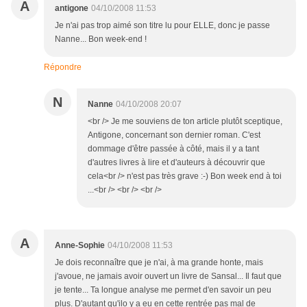
A
antigone
04/10/2008 11:53
Je n'ai pas trop aimé son titre lu pour ELLE, donc je passe
Nanne... Bon week-end !
Répondre
N
Nanne
04/10/2008 20:07
<br /> Je me souviens de ton article plutôt sceptique,
Antigone, concernant son dernier roman. C'est
dommage d'être passée à côté, mais il y a tant
d'autres livres à lire et d'auteurs à découvrir que
cela<br /> n'est pas très grave :-) Bon week end à toi
...<br /> <br /> <br />
A
Anne-Sophie
04/10/2008 11:53
Je dois reconnaître que je n'ai, à ma grande honte, mais
j'avoue, ne jamais avoir ouvert un livre de Sansal... Il faut que
je tente... Ta longue analyse me permet d'en savoir un peu
plus. D'autant qu'ilo y a eu en cette rentrée pas mal de