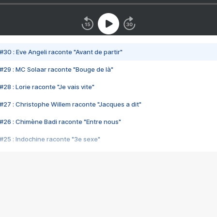
#30 : Eve Angeli raconte "Avant de partir"
#29 : MC Solaar raconte "Bouge de là"
28 : Lorie raconte "Je vais vite"
#27 : Christophe Willem raconte "Jacques a dit"
#26 : Chimène Badi raconte "Entre nous"
#25 : Indochine raconte "3e sexe"
#24 : Zaho raconte "C'est chelou"
#23 : Patrick Bruel raconte "Au café des délices"
#22 : Kyo raconte "Le chemin"
#21 : Nolwenn Leroy raconte "Cassé"