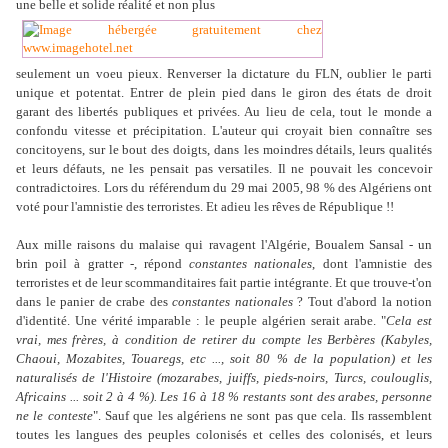
une belle et solide réalité et non plus
seulement un voeu pieux. Renverser la dictature du FLN, oublier le parti
unique et potentat.
Entrer de plein pied dans le giron des états de droit
garant des libertés publiques et privées. Au lieu de cela, tout le
monde a
confondu vitesse et précipitation. L'auteur qui croyait bien connaître ses
concitoyens, sur le bout des doigts, dans
les moindres détails, leurs qualités
et leurs défauts, ne les pensait pas versatiles. Il ne pouvait les concevoir
contradictoires. Lors du référendum du 29 mai 2005, 98 % des Algériens ont
voté pour l'amnistie des terroristes. Et adieu les rêves de République !!
Aux mille raisons du malaise qui ravagent l'Algérie, Boualem Sansal - un
brin poil à gratter -, répond
constantes nationales
, dont l'amnistie des
terroristes et de leur scommanditaires fait partie intégrante. Et que trouve-t'on
dans le panier de crabe des
constantes nationales
? Tout d'abord la notion
d'identité. Une vérité imparable : le peuple algérien serait arabe. "
Cela est
vrai, mes frères, à condition de retirer du compte les Berbères (Kabyles,
Chaoui, Mozabites, Touaregs, etc ..., soit 80 % de la population) et les
naturalisés de l'Histoire (mozarabes, juiffs, pieds-noirs, Turcs, coulouglis,
Africains ... soit 2 à 4 %). Les 16 à 18 % restants sont des arabes, personne
ne le conteste
". Sauf que les algériens ne sont pas que cela. Ils rassemblent
toutes les langues des peuples colonisés et celles des colonisés, et leurs