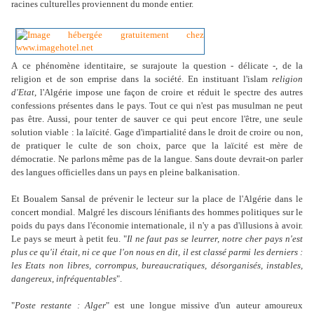
racines culturelles proviennent du monde entier.
A
ce phénomène identitaire, se surajoute la question - délicate -, de la
religion et de son emprise dans la société. En instituant l'islam
religion
d'Etat
, l'Algérie impose une façon de croire et réduit le spectre des autres
confessions présentes dans le pays. Tout ce qui n'est pas musulman ne peut
pas être. Aussi, pour tenter de sauver ce qui peut encore l'être, une seule
solution viable : la laïcité. Gage d'impartialité dans le droit de croire ou non,
de pratiquer le culte de son choix, parce que la laïcité est mère de
démocratie. Ne parlons même pas de la langue. Sans doute devrait-on parler
des langues officielles dans un pays en pleine balkanisation.
Et Boualem Sansal de prévenir le lecteur sur la place de l'Algérie dans le
concert mondial. Malgré les discours lénifiants des hommes politiques sur le
poids du pays dans l'économie internationale, il n'y a pas d'illusions à avoir.
Le pays se meurt à petit feu. "
Il ne faut pas se leurrer, notre cher pays n'est
plus ce qu'il était, ni ce que l'on nous en dit, il est classé parmi les derniers :
les Etats non libres, corrompus, bureaucratiques, désorganisés, instables,
dangereux, infréquentables
".
"
Poste restante : Alger
" est une longue missive d'un auteur amoureux