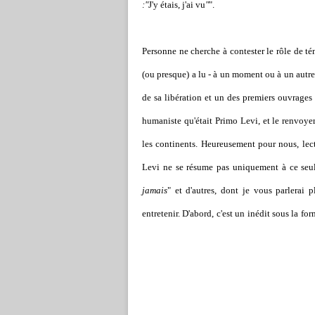
:"
J'y étais, j'ai vu
"
".
Personne ne cherche à contester le rôle de té
(ou presque) a lu - à un moment ou à un autre 
de sa libération et un des premiers ouvrages 
humaniste qu'était Primo Levi, et le renvoyer
les continents. Heureusement pour nous, lect
Levi ne se résume pas uniquement à ce seul 
jamais
" et d'autres, dont je vous parlerai p
entretenir. D'abord, c'est un inédit sous la for