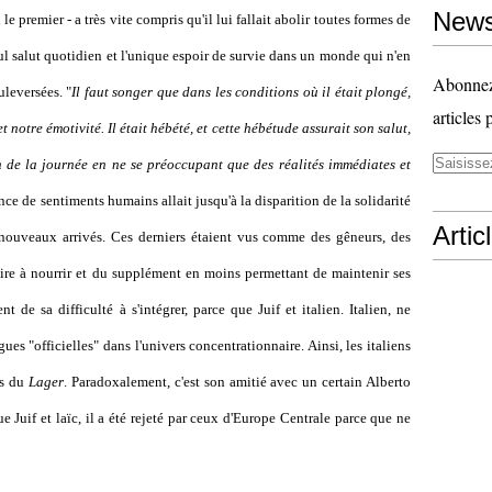
News
e premier - a très vite compris qu'il lui fallait abolir toutes formes de
ul salut quotidien et l'unique espoir de survie dans un monde qui n'en
Abonnez-
uleversées. "
Il faut songer que dans les conditions où il était plongé,
articles 
t notre émotivité. Il était hébété, et cette hébétude assurait son salut,
fin de la journée en ne se préoccupant que des réalités immédiates et
ence de sentiments humains allait jusqu'à la disparition de la solidarité
Artic
t nouveaux arrivés. Ces derniers étaient vus comme des gêneurs, des
ire à nourrir et du supplément en moins permettant de maintenir ses
 de sa difficulté à s'intégrer, parce que Juif et italien. Italien, ne
ues "officielles" dans l'univers concentrationnaire. Ainsi, les italiens
us du
Lager
. Paradoxalement, c'est son amitié avec un certain Alberto
ue Juif et laïc, il a été rejeté par ceux d'Europe Centrale parce que ne