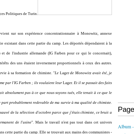
ces Politiques de Turin.
evient sur son expérience concentrationnaire à Monowitz, annexe
hie existant dans cette partie du camp. Les déportés dépendaient à la
) et de l'industrie allemande (IG Farben pour ce qui le concernait),
ntérêts des uns étaient inversement proportionnels à ceux des autres.
rvie à sa formation de chimiste. "
Le
Lager
de Monowitz avait été, je
me par l'IG Farben ; ils voulaient leur
Lager
. Et il se passait des faits
ait absolument pas à ce que nous soyons tués, elle tenait à ce que le
une part probablement redevable de ma survie à ma qualité de chimiste.
Page
 sauvé de la sélection d'octobre parce que j'étais chimiste, ce bruit a
ermanent de l'usine
". Mais le travail n'est pas tout dans cet univers
Album -
ans cette partie du camp. Elle se trouvait aux mains des communistes -