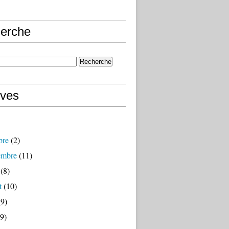
erche
ives
bre
(2)
embre
(11)
(8)
t
(10)
9)
9)