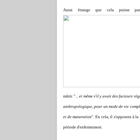
Aussi étrange que cela puisse para
mûrir. "
... et même s'il y avait des facteurs régr
anthropologique, pour un mode de vie complèt
et de maturation
". En cela, il s'opposera à l
période d'enfermement.