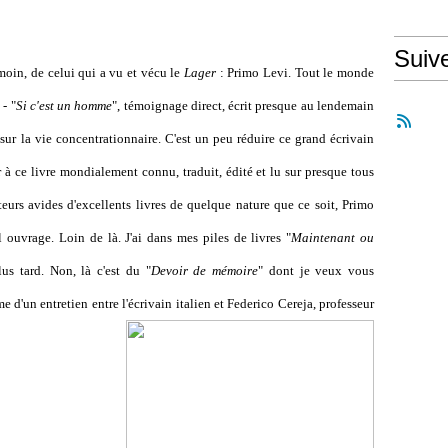
Suiv
moin, de celui qui a vu et vécu le
Lager
: Primo Levi. Tout le monde
- "
Si c'est un homme
", témoignage direct, écrit presque au lendemain
sur la vie concentrationnaire. C'est un peu réduire ce grand écrivain
 à ce livre mondialement connu, traduit, édité et lu sur presque tous
eurs avides d'excellents livres de quelque nature que ce soit, Primo
ouvrage. Loin de là. J'ai dans mes piles de livres "
Maintenant ou
lus tard. Non, là c'est du "
Devoir de mémoire
" dont je veux vous
me d'un entretien entre l'écrivain italien et Federico Cereja, professeur