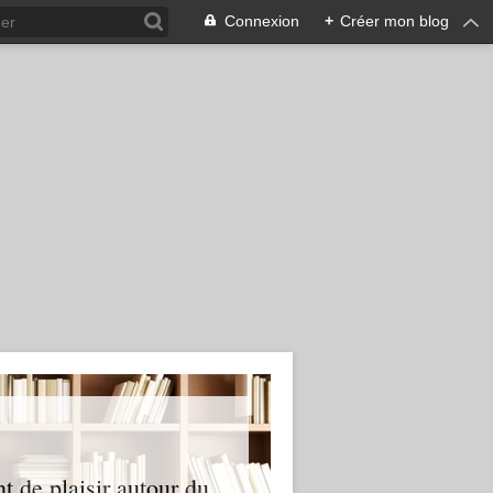
Connexion
+
Créer mon blog
nt de plaisir autour du