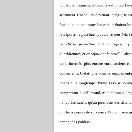
Sur le plan humain, le déporté - et Primo Levi l
sentiment. L'hébétude devenait la règle, le se
était plus un, où toutes les valeurs étaient bo
le déporté ne possédait pas notre sensibilité e
car elle lui permettait de tenir jusqu'à la 
quotidiennes, et en refoulant le reste
". L'abs
entre internés, plus encore entre anciens e
concurrents. C'était une bouche supplémenta
forces plus longtemps. Primo Levi se souvient
comprenant ni l'allemand, ni le polonais, lang
ne représentaient qu'un pour cent des déten
qui lui a permis de survivre à l'enfer. Parce q
parlant pas yiddish.