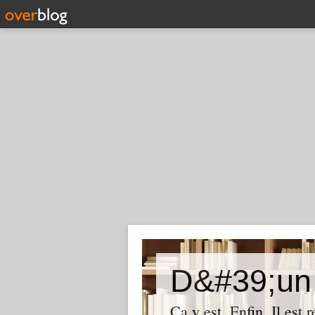
D&#39;un 
Ça y est. Enfin. Il est 