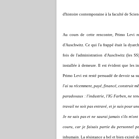
d'histoire contemporaine à la faculté de Scien
Au cours de cette rencontre, Primo Levi r
d'Auschwitz. Ce qui l'a frappé était la dyarc
fois de l'administration d'Auschwitz (les SS
installée à demeure. Il est évident que les i
Primo Levi est resté persuadé de devoir sa su
l'ai su récemment, payé, financé, construit mê
paradoxaux : l'industrie, l'IG Farben, ne ten
travail ne soit pas entravé, et je suis pour 
Je ne sais pas et ne saurai jamais s'ils m'ont
couru, car je faisais partie du personnel p
inhumain. La résistance a bel et bien existé d