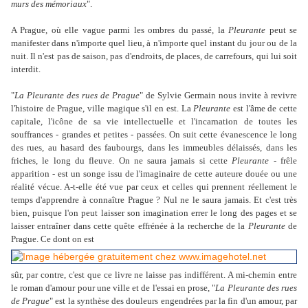
murs des mémoriaux
".
A Prague, où elle vague parmi les ombres du passé, la
Pleurante
peut se
manifester dans n'importe quel lieu, à n'importe quel instant du jour ou de la
nuit. Il n'est pas de saison, pas d'endroits, de places, de carrefours, qui lui soit
interdit.
"
La Pleurante des rues de Prague
" de Sylvie Germain nous invite à revivre
l'histoire de Prague, ville magique s'il en est. La
Pleurante
est l'âme de cette
capitale, l'icône de sa vie intellectuelle et l'incarnation de toutes les
souffrances - grandes et petites - passées. On suit cette évanescence le long
des rues, au hasard des faubourgs, dans les immeubles délaissés, dans les
friches, le long du fleuve. On ne saura jamais si cette
Pleurante
- frêle
apparition - est un songe issu de l'imaginaire de cette auteure douée ou une
réalité vécue. A-t-elle été vue par ceux et celles qui prennent réellement le
temps d'apprendre à connaître Prague ? Nul ne le saura jamais. Et c'est très
bien, puisque l'on peut laisser son imagination errer le long des pages et se
laisser entraîner dans cette quête effrénée à la recherche de la
Pleurante
de
Prague. Ce dont on est
sûr, par contre, c'est que ce livre ne laisse pas indifférent. A mi-chemin entre
le roman d'amour pour une ville et de l'essai en prose, "
La Pleurante des rues
de Prague
" est la synthèse des douleurs engendrées par la fin d'un amour, par