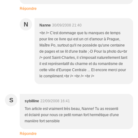
Répondre
N
Nanne
30/09/2008 21:40
<br /> C'est dommage que tu manques de temps
pour lire ce livre qui est un cri d'amour à Prague,
Maître Po, surtout qu'il ne possède qu'une centaine
de pages et se lit d'une traite ;-D Pour la photo du<br
/> pont Saint-Charles, il s'imposait naturellement tant
il est représentatif du charme et du romantisme de
cette ville d'Europe Centrale ... Et encore merci pour
le compliment.<br /> <br /> <br />
S
sybilline
22/09/2008 16:41
Ton article est vraiment très beau, Nanne! Tu as ressenti
et éclairé pour nous ce petit roman fort hermétique d'une
manière fort sensible
Répondre