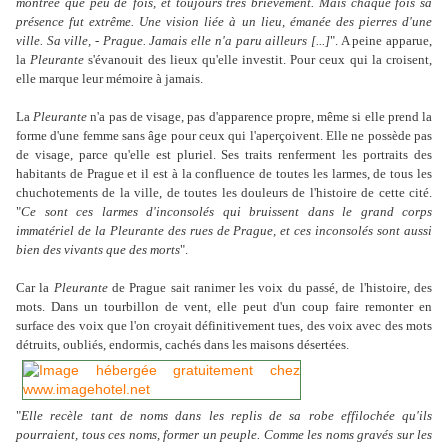
montrée que peu de
fois, et toujours très brièvement. Mais chaque fois sa
présence fut extrême. Une vision liée à un lieu, émanée des pierres d'une
ville. Sa ville, - Prague. Jamais elle n'a paru ailleurs [...]
". A peine apparue,
la
Pleurante
s'évanouit des lieux qu'elle investit. Pour ceux qui la croisent,
elle marque leur mémoire à jamais.
La
Pleurante
n'a pas de visage, pas d'apparence propre, même si elle prend la
forme d'une femme sans âge pour ceux qui l'aperçoivent. Elle ne possède pas
de visage, parce qu'elle est pluriel. Ses traits renferment les portraits des
habitants de Prague et il est à la confluence de toutes les larmes, de tous les
chuchotements de la ville, de toutes les douleurs de l'histoire de cette cité.
"
Ce sont ces larmes d'inconsolés qui bruissent dans le grand corps
immatériel de la Pleurante des rues de Prague, et ces inconsolés sont aussi
bien des vivants que des morts
".
Car la
Pleurante
de Prague sait ranimer les voix du passé, de l'histoire, des
mots. Dans un tourbillon de vent, elle peut d'un coup faire remonter en
surface des voix que l'on croyait définitivement tues, des voix avec des mots
détruits, oubliés, endormis, cachés dans les maisons désertées.
"
Elle recèle tant de noms dans les replis de sa robe effilochée qu'ils
pourraient, tous ces noms, former un peuple. Comme les noms gravés sur les