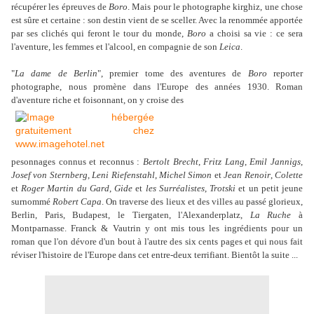
récupérer les épreuves de
Boro
. Mais pour le photographe kirghiz, une chose
est sûre et certaine : son destin vient de se sceller. Avec la renommée apportée
par ses clichés qui feront le tour du monde,
Boro
a choisi sa vie : ce sera
l'aventure, les femmes et l'alcool, en compagnie de son
Leica
.
"
La dame de Berlin
", premier tome des aventures de
Boro
reporter
photographe, nous promène dans l'Europe des années 1930. Roman
d'aventure riche et foisonnant, on y croise des
pesonnages connus et reconnus :
Bertolt Brecht
,
Fritz Lang
,
Emil Jannigs
,
Josef von Sternberg
,
Leni Riefenstahl
,
Michel Simon
et
Jean Renoir
,
Colette
et
Roger Martin du Gard
,
Gide
et
les Surréalistes
,
Trotski
et un petit jeune
surnommé
Robert Capa
. On traverse des lieux et des villes au passé glorieux,
Berlin, Paris, Budapest, le Tiergaten, l'Alexanderplatz,
La Ruche
à
Montparnasse. Franck & Vautrin y ont mis tous les ingrédients pour un
roman que l'on dévore d'un bout à l'autre des six cents pages et qui nous fait
réviser l'histoire de l'Europe dans cet entre-deux terrifiant. Bientôt la suite ...