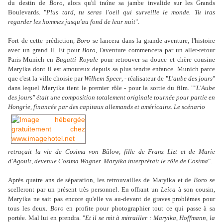
du
destin de
Boro
, alors qu'il traîne sa jambe invalide sur les Grands
Boulevards. "
Plus tard, tu seras l'oeil qui surveille le monde. Tu iras
regarder les hommes jusqu'au fond de leur nuit
".
Fort de cette prédiction,
Boro
se lancera dans la grande aventure, l'histoire
avec un grand H. Et pour
Boro
, l'aventure commencera par un aller-retour
Paris-Munich en
Bugatti Royale
pour retrouver sa douce et chère cousine
Maryika dont il est amoureux depuis sa plus tendre enfance. Munich parce
que c'est la ville choisie par
Wilhem Speer
, - réalisateur de "
L'aube des jours
"
dans lequel Maryika tient le premier rôle - pour la sortie du film. "
"L'Aube
des jours" était une composition totalement originale tournée pour partie en
Hongrie, financée par des capitaux allemands et américains. Le scénario
retraçait la vie de Cosima von Bülow, fille de Franz Lizt et de Marie
d'Agoult, devenue Cosima Wagner. Maryika interprétait le rôle de Cosima
".
Après quatre ans de séparation, les retrouvailles de Maryika et de
Boro
se
scelleront par un présent très personnel. En offrant un
Leica
à son cousin,
Maryika ne sait pas encore qu'elle va au-devant de graves problèmes pour
tous les deux.
Boro
en profite pour photographier tout ce qui passe à sa
portée. Mal lui en prendra. "
Et il se mit à mitrailler : Maryika, Hoffmann, la