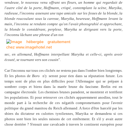
vendeuse, le nouveau venu offrant ses fleurs, un homme qui regardait de
l'autre côté de la porte, Hoffmann, crispé, contemplant la scène, Maryika,
radieuse, l'inconnu assenant une tape amicale sur les
fesses de la blonde, la
blonde roucoulant sous la caresse, Maryika, heureuse, Hoffmann levant la
main, l'inconnu se rendant compte qu'on l'avait photograhié et approchant,
la blonde le considérant, perplexe, Maryika se dirigeant vers la
porte,
l'inconnu lâchant une phrase d'un ton
sec, en allemand, Hoffmann interpellant Maryika et celle-ci, après avoir
écouté, se tournant vers son cousin
".
Car l'inconnu sur tous ces clichés ne restera pas dans l'ombre bien longtemps.
Et les photos de
Boro
n'y seront pour rien dans sa réputation future. Les
temps sont de plus en plus difficiles pour l'Allemagne qui se prépare à
sombrer corps et biens dans la marée brune du fascisme. Berlin est en
campagne électorale. Les chemises brunes paradent, se montrent et terrifient
les populations. Et pour retrouver ces clichés apparemment anodins, tout le
monde part à la recherche de ces négatifs compromettants pour l'avenir
politique du grand manitou du Reich allemand. A force d'être harcelé par les
sbires du dictateur en culottes tyroliennes, Maryika se demandera si ces
photos sont bien les seules raisons de cet entêtement. Et s'il y avait autre
chose derrière ? S'ensuit une cavalcade à travers le continent européen pour