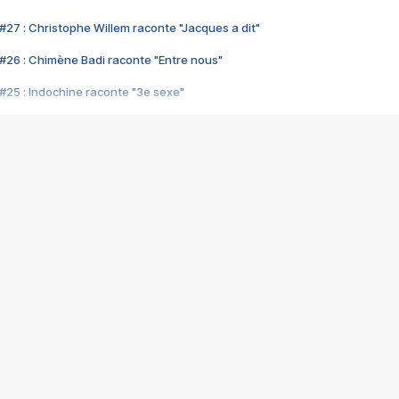
#27 : Christophe Willem raconte "Jacques a dit"
#26 : Chimène Badi raconte "Entre nous"
#25 : Indochine raconte "3e sexe"
#24 : Zaho raconte "C'est chelou"
#23 : Patrick Bruel raconte "Au café des délices"
#22 : Kyo raconte "Le chemin"
#21 : Nolwenn Leroy raconte "Cassé"
#20 : Patrick Hernandez raconte "Born to be alive"
#19 : Lorie raconte "Près de moi"
#18 : Michael Jones raconte "A nos actes manqués" (avec Jean-Jacque
#17 : Khaled raconte "Aïcha"
#16 : Corneille raconte "Parce qu'on vient de loin"