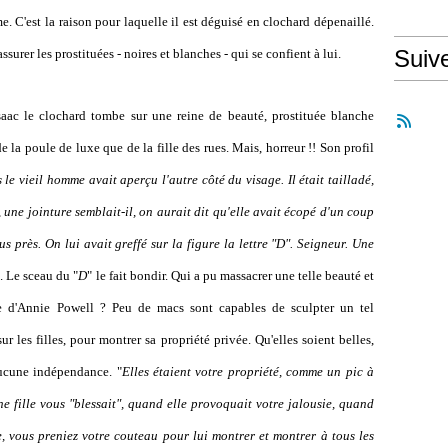
. C'est la raison pour laquelle il est déguisé en clochard dépenaillé.
Suiv
surer les prostituées - noires et blanches - qui se confient à lui.
Isaac le clochard tombe sur une reine de beauté,
prostituée blanche
la poule de luxe que de la fille des rues. Mais, horreur !! Son profil
 le vieil homme avait aperçu l'autre côté du visage. Il était tailladé,
une jointure semblait-il, on aurait dit qu'elle avait écopé d'un coup
s près. On lui avait greffé sur la figure la lettre "D". Seigneur. Une
". Le sceau du "
D
" le fait bondir. Qui a pu massacrer une telle beauté et
oue d'Annie Powell ? Peu de macs sont capables de sculpter un tel
les filles, pour montrer sa propriété privée. Qu'elles soient belles,
 aucune indépendance. "
Elles étaient votre propriété, comme un pic à
 fille vous "blessait", quand elle provoquait votre jalousie, quand
, vous preniez votre couteau pour lui montrer et montrer à tous les