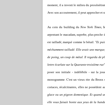
moment, il a investi le milieu du proxénétisme
Avec son accoutrement, il peut approcher et ras
Au coin du building du
New York Times
, 
arpentant le macadam, superbe, plus proche de 
est tailladé, marqué comme le bétail. "
Et puis
méchamment tailladé. Elle avait une marque, 
de poing, un coup de métal. Il regarda de plu
lettre écarlate sur la Quarante-troisième rue
poser son initiale - indélébile - sur la j
monogramme. C'est un vieux rite du Bronx sur 
coriaces, récalcitrantes, elles ne possèdent
glace ou un pigeon domestique. Et quand une
elle vous faisait honte aux yeux de la bande