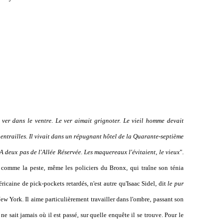
 ver dans le ventre. Le ver aimait grignoter. Le vieil homme devait
 entrailles. Il vivait dans un répugnant hôtel de la Quarante-septième
 deux pas de l'Allée Réservée. Les maquereaux l'évitaient, le vieux
".
 comme la peste, même les policiers du Bronx, qui traîne son ténia
icaine de pick-pockets retardés, n'est autre qu'Isaac Sidel, dit
le pur
New York. Il aime particulièrement travailler dans l'ombre, passant son
ne sait jamais où il est passé, sur quelle enquête il se trouve. Pour le