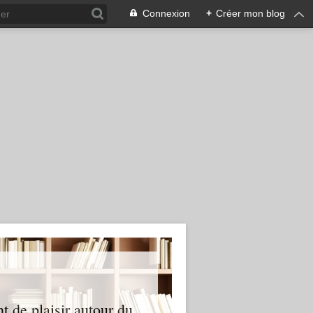
Connexion
+
Créer mon blog
nt de plaisir autour du