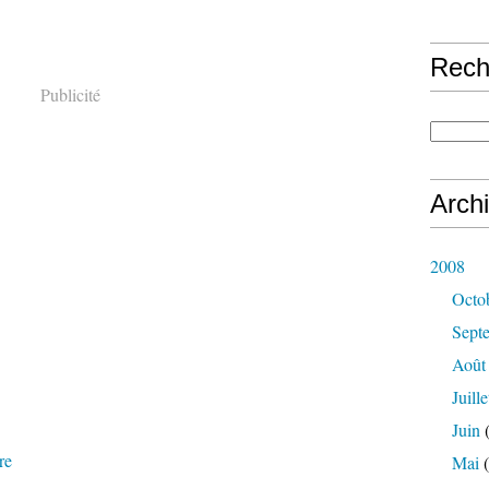
Rech
Publicité
Arch
2008
Octo
Sept
Août
Juille
Juin
(
re
Mai
(