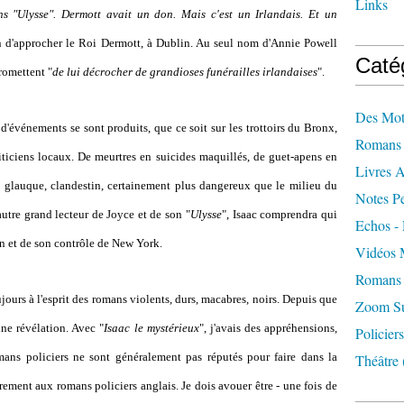
Links
 "Ulysse". Dermott avait un don. Mais c'est un Irlandais. Et un
ien d'approcher le Roi Dermott, à Dublin. Au seul nom d'Annie Powell
Caté
romettent "
de lui décrocher de grandioses funérailles irlandaises
".
Des Mot
'événements se sont produits, que ce soit sur les trottoirs du Bronx,
Romans 
ticiens locaux. De meurtres en suicides maquillés, de guet-apens en
Livres 
 glauque, clandestin, certainement plus dangereux que le milieu du
Notes Pe
utre grand lecteur de Joyce et de son
"
Ulysse
", Isaac comprendra qui
Echos - 
ion et de son contrôle de New York.
Vidéos 
Romans 
jours à l'esprit des romans violents, durs, macabres, noirs. Depuis que
Zoom Sur
une révélation. Avec "
Isaac le mystérieux
", j'avais des appréhensions,
Policiers
ans policiers ne sont généralement pas réputés pour faire dans la
Théâtre
irement aux romans policiers anglais. Je dois avouer être - une fois de