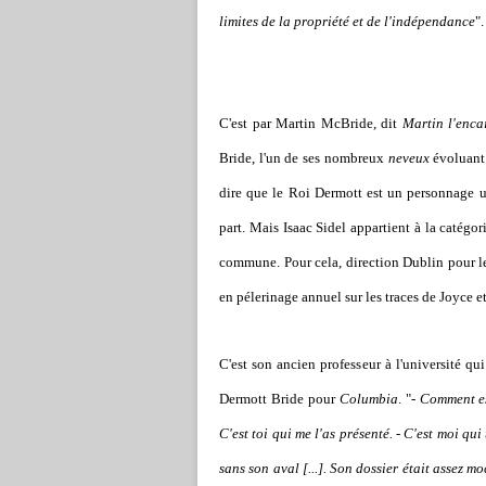
limites de la propriété et de l'indépendance
".
C'est par Martin McBride, dit
Martin l'enca
Bride, l'un de ses nombreux
neveux
évoluant 
dire que le Roi Dermott est un personnage un
part. Mais Isaac Sidel appartient à la catégor
commune. Pour cela, direction Dublin pour le
en pélerinage annuel sur les traces de Joyce et
C'est son ancien professeur à l'université q
Dermott Bride pour
Columbia
. "
- Comment es
C'est toi qui me l'as présenté. - C'est moi qu
sans son aval [...]. Son dossier était assez mo