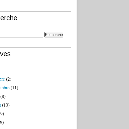
erche
ives
bre
(2)
embre
(11)
(8)
t
(10)
9)
9)