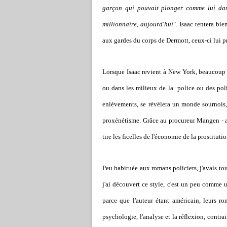
garçon qui pouvait plonger comme lui dans
millionnaire, aujourd'hui
". Isaac tentera b
aux gardes du corps de Dermott, ceux-ci lui p
Lorsque Isaac revient à New York, beaucoup d
ou dans les milieux de la police ou des poli
enlèvements, se révélera un monde sournois,
proxénétisme. Grâce au procureur Mangen - a
tire les ficelles de l'économie de la prostitut
Peu habituée aux romans policiers, j'avais tou
j'ai découvert ce style, c'est un peu comme 
parce que l'auteur étant américain,
leurs rom
psychologie, l'analyse et la réflexion, contra