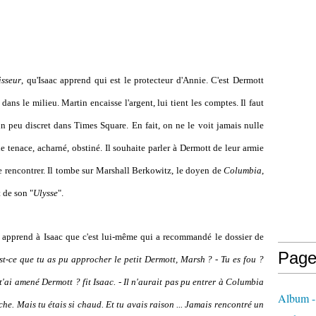
isseur
, qu'Isaac apprend qui est le protecteur d'Annie. C'est Dermott
dans le milieu. Martin encaisse l'argent, lui tient les comptes. Il faut
 peu discret dans Times Square. En fait, on ne le voit jamais nulle
ie tenace, acharné, obstiné. Il souhaite parler à Dermott de leur armie
 rencontrer. Il tombe sur Marshall Berkowitz, le doyen de
Columbia
,
 de son "
Ulysse
".
ui apprend à Isaac que c'est lui-même qui a recommandé le dossier de
Page
t-ce que tu as pu approcher le petit Dermott, Marsh ? - Tu es fou ?
i t'ai amené Dermott ? fit Isaac. - Il n'aurait pas pu entrer à Columbia
Album -
che. Mais tu étais si chaud. Et tu avais raison ...
Jamais rencontré un