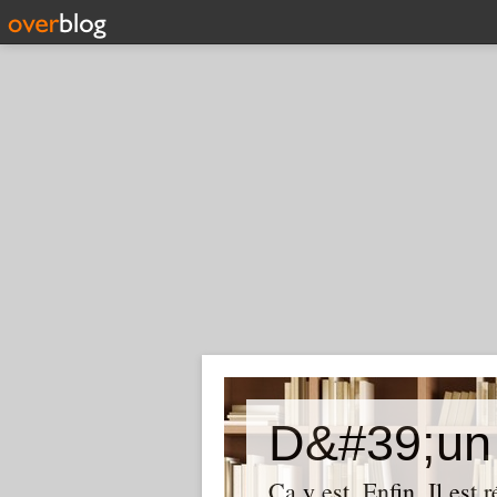
D&#39;un 
Ça y est. Enfin. Il est 