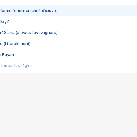
nsformé l’ennui en chef-d’œuvre
 DayZ
 a 13 ans (et vous l'avez ignoré)
e (littéralement)
im Rayan
 toutes les règles
s les jeux vidéo
us choquant de Rockstar ? - Le scandale BULLY
e plus moche de Steam
du RÊVE tourne au CAUCHEMAR
pendant 8 heures
it… à tort