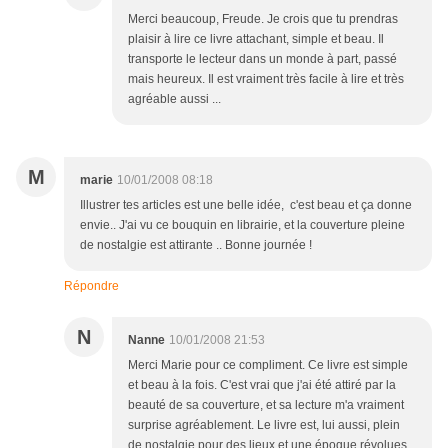
Merci beaucoup, Freude. Je crois que tu prendras
plaisir à lire ce livre attachant, simple et beau. Il
transporte le lecteur dans un monde à part, passé
mais heureux. Il est vraiment très facile à lire et très
agréable aussi ...
M
marie
10/01/2008 08:18
Illustrer tes articles est une belle idée, c'est beau et ça donne
envie.. J'ai vu ce bouquin en librairie, et la couverture pleine
de nostalgie est attirante .. Bonne journée !
Répondre
N
Nanne
10/01/2008 21:53
Merci Marie pour ce compliment. Ce livre est simple
et beau à la fois. C'est vrai que j'ai été attiré par la
beauté de sa couverture, et sa lecture m'a vraiment
surprise agréablement. Le livre est, lui aussi, plein
de nostalgie pour des lieux et une époque révolues.