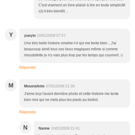
C'est vraiment un livre-plaisir à lire en toute simplicité
o)) A très bientôt ...
Y
yueyin
10/01/2008 07:57
Une très belle histoire smeble-t-il qui me tente bien... J'ai
beaucoup aimé tous ces lieux magiques même si comme
moustafette je n'y vais plus trop par les temps qui courrent ;-)
Répondre
M
Moustafette
07/01/2008 21:30
J'aime bcp l'avant dernière photo et cette histoire me tente
bien moi qui ne mets plus les pieds au bistrot .
Répondre
N
Nanne
10/01/2008 21:41