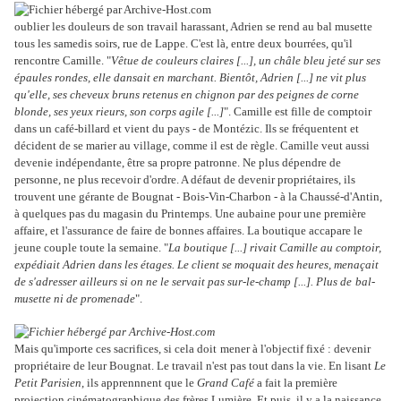
oublier les douleurs de son travail harassant, Adrien se rend au bal musette
tous les samedis soirs, rue de Lappe. C'est là, entre deux bourrées, qu'il
rencontre Camille. "
Vêtue de couleurs claires [...], un châle bleu jeté sur ses
épaules rondes, elle dansait en marchant. Bientôt, Adrien [...] ne vit plus
qu'elle, ses cheveux bruns retenus en chignon par des peignes de corne
blonde, ses yeux rieurs, son corps agile [...]
". Camille est fille de comptoir
dans un café-billard et vient du pays - de Montézic. Ils se fréquentent et
décident de se marier au village, comme il est de règle. Camille veut aussi
devenie indépendante, être sa propre patronne. Ne plus dépendre de
personne, ne plus recevoir d'ordre. A défaut de devenir propriétaires, ils
trouvent une gérante de Bougnat - Bois-Vin-Charbon - à la Chaussé-d'Antin,
à quelques pas du magasin du Printemps. Une aubaine pour une première
affaire, et l'assurance de faire de bonnes affaires. La boutique accapare le
jeune couple toute la semaine. "
La boutique [...] rivait Camille au comptoir,
expédiait Adrien dans les étages. Le client se moquait des heures, menaçait
de s'adresser ailleurs si on ne le servait pas sur-le-champ [...]. Plus de
bal-
musette ni de promenade
".
Mais qu'importe ces sacrifices, si cela doit
mener à l'objectif fixé : devenir
propriétaire de leur Bougnat. Le travail n'est pas tout dans la vie. En lisant
Le
Petit Parisien
, ils apprennnent que le
Grand Café
a fait la première
projection cinématographique des frères Lumière. Et puis, il y a la naissance