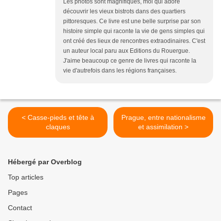
Les photos sont magnifiques, moi qui adore
découvrir les vieux bistrots dans des quartiers
pittoresques. Ce livre est une belle surprise par son
histoire simple qui raconte la vie de gens simples qui
ont créé des lieux de rencontres extraodinaires. C'est
un auteur local paru aux Editions du Rouergue.
J'aime beaucoup ce genre de livres qui raconte la
vie d'autrefois dans les régions françaises.
< Casse-pieds et tête à
Prague, entre nationalisme
claques
et assimilation >
Hébergé par Overblog
Top articles
Pages
Contact