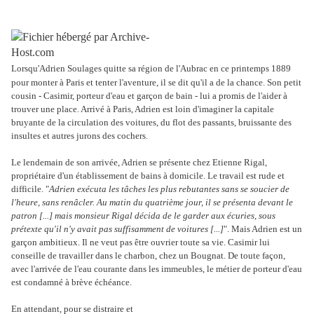
Lorsqu'Adrien Soulages quitte sa région de l'Aubrac en ce printemps 1889
pour monter à Paris et tenter l'aventure, il se dit qu'il a de la chance. Son petit
cousin - Casimir, porteur d'eau et garçon de bain - lui a promis de l'aider à
trouver une place. Arrivé à Paris, Adrien est loin d'imaginer la capitale
bruyante de la circulation des voitures, du flot des passants, bruissante des
insultes et autres jurons des cochers.
Le lendemain de son arrivée, Adrien se présente chez Etienne Rigal,
propriétaire d'un établissement de bains à domicile. Le travail est rude et
difficile. "
Adrien exécuta les tâches les plus rebutantes sans se soucier de
l'heure, sans renâcler. Au matin du quatrième jour, il se présenta devant le
patron [...] mais monsieur Rigal décida de le garder aux écuries, sous
prétexte qu'il n'y avait pas suffisamment de voitures [...]
". Mais Adrien est un
garçon ambitieux. Il ne veut pas être ouvrier toute sa vie. Casimir lui
conseille de travailler dans le charbon, chez un Bougnat. De toute façon,
avec l'arrivée de l'eau courante dans les immeubles, le métier de porteur d'eau
est condamné à brève échéance.
En attendant, pour se distraire et