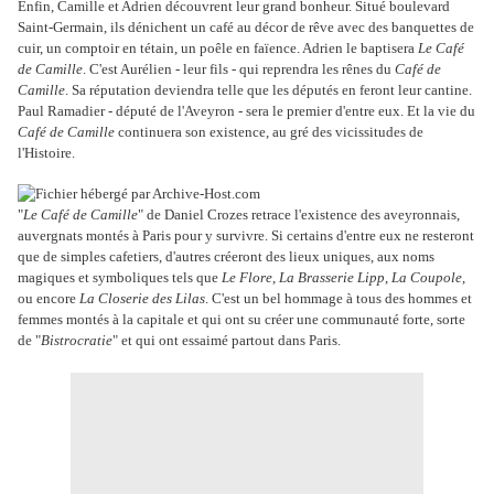
Enfin, Camille et Adrien découvrent leur grand bonheur. Situé boulevard
Saint-Germain, ils dénichent un café au décor de rêve avec des banquettes de
cuir, un comptoir en tétain, un poêle en faïence. Adrien le baptisera
Le Café
de Camille
. C'est Aurélien - leur fils - qui reprendra les rênes du
Café de
Camille
. Sa réputation deviendra telle que les députés en feront leur cantine.
Paul Ramadier - député de l'Aveyron - sera le premier d'entre eux. Et la vie du
Café de Camille
continuera son existence, au gré des vicissitudes de
l'Histoire.
"
Le Café de Camille
" de Daniel Crozes retrace l'existence des aveyronnais,
auvergnats montés à Paris pour y survivre. Si certains d'entre eux ne resteront
que de simples cafetiers, d'autres créeront des lieux uniques, aux noms
magiques et symboliques tels que
Le Flore
,
La Brasserie Lipp
,
La Coupole
,
ou encore
La Closerie des Lilas
. C'est un bel hommage à tous des hommes et
femmes montés à la capitale et qui ont su créer une communauté forte, sorte
de "
Bistrocratie
" et qui ont essaimé partout dans Paris.