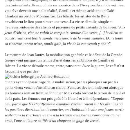
des trois enfants. Ils seront mis en nourrice dans l'Aveyron. Avant de voir leur
vrai rêve devenir une belle réalité, Camille et Adrien achètent un Café-
Charbon au pied de Montmartre. Les fêtards, les artistes de la Butte
envahissent le lieu pour siroter une
verte
. La vie se déroule, simple et
heureuse, entourée des clients et parsemée de petits instants de bonheur. "
Aux
yeux d'Adrien, rien ne valait le comptoir. Autour d'un verre, [...] le client se
construisait cent fois le monde mais jamais de la même manière. Dans toute
sa richesse, tantôt triste, tantôt gaie, la vie de la rue venait y choir
".
Le meurtre de Jean Jaurès, la mobilisation générale et le début de la Grande
Guerre vont marquer un temps d'arrêt dans les ambitions de Camille et
Adrien. La vie se déroule morne, triste, sans teint. Avec la guerre, le café n'est
fréquenté que par des
clients ayant dépassé l'âge de la mobilisation, par les planqués ou par les
petits vieux venant s'installer au chaud. S'amuser devient indécent alors que
les hommes sont au front, se font tuer. Mais voilà bientôt le retour de la vie et
de la paix. Les femmes ont pris goût à la liberté et à l'indépendance. "
Depuis
peu, parce que les chauffeuses d'omnibus s'aventuraient sur les avenues ou
les postières distribuaient le courrier, on s'habituait à voir une femme sortir
seule dans la rue, boire un thé à la terrasse d'un bar en compagnie d'une
amie, l'une et l'autre coiffée d'un chapeau en gage de vertu
".