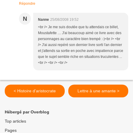
Répondre
N
Nanne
25/08/2008 19:52
<br /> Je me suis doutée que tu attendais ce billet,
Moustafette .... J'ai beaucoup aimé ce livre avec des
personnages au caractère bien trempé :-)<br /> <br
/> J'ai aussi repéré son dernier livre sorti l'an dernier
et j'attends sa sortie en poche avec impatience parce
que le sujet semble riche en situations truculentes ...
<br /> <br /> <br />
< Histoire d'aristocrate
Lettre à une amante >
Hébergé par Overblog
Top articles
Pages