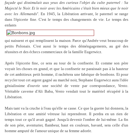
façade qui dissimulait aux yeux des curieux l'objet du culte paternel : Sa
Majecté le Noir. Et le noir avec les Américains c'était bien mieux que le noir
avec les Allemands
". E
n 1945, la Libération arrivant, le paternel se range
dans l'épicerie fine. C'est le temps des changements de vie. Le temps des
enfants
qui naissent et qui remplissent la maison. Parce qu'Andrée veut beaucoup de
petits Polonais. C'est aussi le temps des déméngagements, au gré des
réussites et des échecs commerciaux de la famille Eugerwicz.
Après l'épicerie fine, ce sera au tour de la confiserie. Et comme son père
voyait les choses en grand, et que la confiserie ne paraissait pas à la hauteur
de cet ambitieux petit homme, il rachètera une fabrique de bonbons. Et pour
recycler tout cet argent gagné au marché noir, Stephane Eugerwicz aura l'idée
génialissime d'ouvrir une société de vente par correspondance,
Vento
.
Véritable caverne d'Ali Baba,
Vento
vendait tout le matériel récupéré à la
Libération.
Mais tant va la cruche à l'eau qu'elle se casse. Ce que la guerre lui donnera, la
Libération et une amitié véreuse lui reprendront. Il perdra en un rien de
temps tout ce qu'il avait gagné. Jusqu'à devenir l'ombre de lui-même. La fin
de son père, aventurier, flambeur, haut en couleurs, bavard, sera celle d'un
homme amputé de l'amour unique de sa femme adorée.