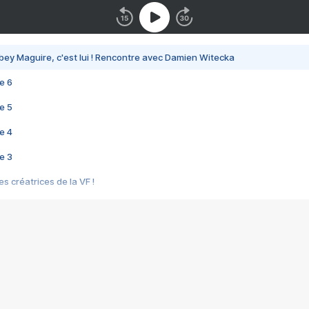
bey Maguire, c'est lui ! Rencontre avec Damien Witecka
e 6
e 5
e 4
e 3
s créatrices de la VF !
e 2
e 1
e Mektoub My Love arrive enfin ! Rencontre avec Shaïn Boumedine et Sal
i : après Toni en famille
elle réalise le bouleversant Dites lui que je l'aime