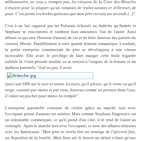
millionnaires, ne vous y trompez pas, les citoyens de la Cour des Miracles
n'étaient pour la plupart qu'un ramassis de traîne-savates et d'éleveurs de
poux. C'est parmi ces brebis galeuses que mon père recruta ses seconds [...]
".
C'est à un bal organisé par les Polonais échoués en Ardèche qu'Andrée et
Stephane se rencontrent et tombent fous amoureux l'un de l'autre. Ainsi
débute ce qui sera l'histoire d'amour, de vie et de folie furieuse des parents du
conteur,
Mietta
. Parallèlement à cette grande histoire romantique à souhait,
la petite entreprise commerciale du père se développera à une vitesse
incroyable. Elle avait le privilège de faire manger cette foule bigarrée
oubliée là. Cette période trouble va se trouver à l'origine de la fortune et du
malheur paternels. "
Juif ou pas, il avait
lancé une OPA sur le noir et toutes les nuits, qu'il pleuve, qu'il vente ou qu'il
neige, courant par monts et par vaux, heureux comme un poisson dans l'eau,
il vidait ses poches pour mieux les remplir
".
L'entreprise paternelle continue de croître grâce au marché noir avec
l'occupant pressé d'assurer ses arrières. Mais comme Stephane Eugerwicz est
un redoutable commerçant, ce qu'il prend d'un côté, il le rend de l'autre au
centruple.
Après le marché noir avec l'occupant, ce sont des affaires sérieuses
avec les Américains. "
Mon père se révéla être un stratège de l'épicerie fine,
un Napoléon de la lentille. Mais bien sûr le beurre au détail n'était qu'une