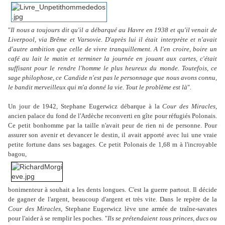
"
Il nous a toujours dit qu'il a débarqué au Havre en 1938 et qu'il venait de
Liverpool, via Brême et Varsovie. D'après lui il était interprète et n'avait
d'autre ambition que celle de vivre tranquillement. A l'en croire, boire un
café au lait le matin et terminer la journée en jouant aux cartes, c'était
suffisant pour le rendre l'homme le plus heureux du monde. Toutefois, ce
sage philophose, ce Candide n'est pas le personnage que nous avons connu,
le bandit merveilleux qui m'a donné la vie. Tout le problème est là
".
Un jour de 1942, Stephane Eugerwicz débarque à la
Cour des Miracles
,
ancien palace du fond de l'Ardèche reconverti en gîte pour réfugiés Polonais.
Ce petit bonhomme par la taille n'avait peur de rien ni de personne. Pour
assurer son avenir et devancer le destin, il avait apporté avec lui une vraie
petite fortune dans ses bagages. Ce petit Polonais de 1,68 m à l'incroyable
bagou,
bonimenteur à souhait a les dents longues. C'est la guerre partout. Il décide
de gagner de
l'argent, beaucoup d'argent et très vite. Dans le repère de la
Cour des Miracles
, Stephane Eugerwicz lève une armée de traîne-savates
pour l'aider à se remplir les poches.
"
Ils se prétendaient tous princes, ducs ou