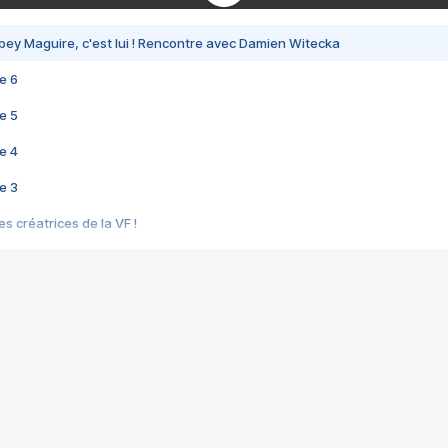
bey Maguire, c'est lui ! Rencontre avec Damien Witecka
e 6
e 5
e 4
e 3
s créatrices de la VF !
e 2
e 1
e Mektoub My Love arrive enfin ! Rencontre avec Shaïn Boumedine et Sal
i : après Toni en famille
elle réalise le bouleversant Dites lui que je l'aime
ais ! Rencontre autour de Vie privée de Rebecca Zlotowski