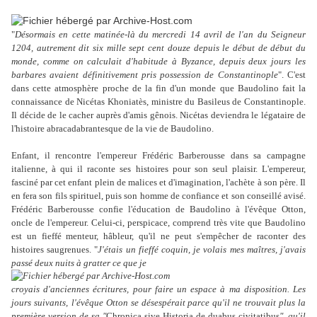
"
Désormais en cette matinée-là du mercredi 14 avril de l'an du Seigneur
1204, autrement dit six mille sept cent douze depuis le début de début du
monde, comme on calculait d'habitude à Byzance, depuis deux jours les
barbares avaient définitivement pris possession de Constantinople
". C'est
dans cette atmosphère proche de la fin d'un monde que Baudolino fait la
connaissance de Nicétas Khoniatès, ministre du Basileus de Constantinople.
Il décide de le cacher auprès d'amis gênois. Nicétas deviendra le légataire de
l'histoire abracadabrantesque de la vie de Baudolino.
Enfant, il rencontre l'empereur Frédéric Barberousse dans sa campagne
italienne, à qui il raconte ses histoires pour son seul plaisir. L'empereur,
fasciné par cet enfant plein de malices et d'imagination, l'achète à son père. Il
en fera son fils spirituel, puis son homme de confiance et son conseillé avisé.
Frédéric Barberousse confie l'éducation de Baudolino à l'évêque Otton,
oncle de l'empereur. Celui-ci, perspicace, comprend très vite que Baudolino
est un fieffé menteur, hâbleur, qu'il ne peut s'empêcher de raconter des
histoires saugrenues. "
J'étais un fieffé coquin, je volais mes maîtres, j'avais
passé deux nuits à gratter ce que je
croyais d'anciennes écritures, pour faire un espace à ma disposition. Les
jours suivants,
l'évêque Otton se désespérait parce qu'il ne trouvait plus la
première version de sa "
Chronica sive Historia de duabus civitatibus
", qu'il