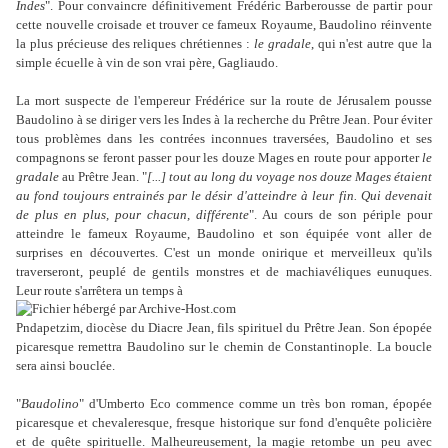
Indes
". Pour convaincre définitivement Frédéric Barberousse de partir pour
cette nouvelle croisade et trouver ce fameux Royaume, Baudolino réinvente
la plus précieuse des reliques chrétiennes :
le gradale
, qui n'est autre que la
simple écuelle à vin de son vrai père, Gagliaudo.
La mort suspecte de l'empereur Frédérice sur la route de Jérusalem pousse
Baudolino à se diriger vers les Indes à la recherche du Prêtre Jean. Pour éviter
tous problèmes dans les contrées inconnues traversées, Baudolino et ses
compagnons se feront passer pour les douze Mages en route pour apporter
le
gradale
au Prêtre Jean. "
[...] tout au long du voyage nos douze Mages étaient
au fond toujours entrainés par le désir d'atteindre à leur
fin. Qui devenait
de plus en plus, pour chacun, différente
". Au cours de son périple pour
atteindre le fameux Royaume, Baudolino et son équipée vont aller de
surprises en découvertes. C'est un monde onirique et merveilleux qu'ils
traverseront, peuplé de gentils monstres et de machiavéliques eunuques.
Leur route s'arrêtera un temps à
Pndapetzim, diocèse du Diacre Jean, fils spirituel du Prêtre Jean. Son épopée
picaresque remettra Baudolino sur le chemin de Constantinople. La boucle
sera ainsi bouclée.
"
Baudolino
" d'Umberto Eco commence comme un très bon roman, épopée
picaresque et chevaleresque, fresque historique sur fond d'enquête policière
et de quête spirituelle. Malheureusement, la magie retombe un peu avec