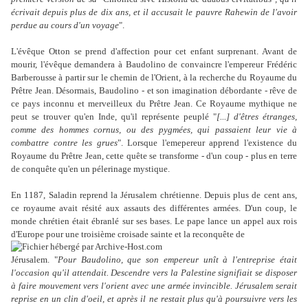
écrivait depuis plus de dix ans, et il accusait le pauvre Rahewin de l'avoir
perdue au cours d'un voyage
".
L'évêque Otton se prend d'affection pour cet enfant surprenant. Avant de
mourir, l'évêque demandera à Baudolino de convaincre l'empereur Frédéric
Barberousse à partir sur le chemin de l'Orient, à la recherche du Royaume du
Prêtre Jean. Désormais, Baudolino - et son imagination débordante - rêve de
ce pays inconnu et merveilleux du Prêtre Jean. Ce Royaume mythique ne
peut se trouver qu'en Inde, qu'il représente peuplé "
[...] d'êtres étranges,
comme des hommes cornus, ou des pygmées, qui passaient leur vie à
combattre contre les grues
". Lorsque l'emepereur apprend l'existence du
Royaume du Prêtre Jean, cette quête se transforme - d'un coup - plus en terre
de conquête qu'en un pélerinage mystique.
En 1187, Saladin reprend la Jérusalem chrétienne. Depuis plus de cent ans,
ce royaume avait résité aux assauts des différentes armées. D'un coup, le
monde chrétien était ébranlé sur ses bases. Le pape lance un appel aux rois
d'Europe pour une troisième croisade sainte et la reconquête de
Jérusalem. "
Pour Baudolino, que son empereur unît à l'entreprise était
l'occasion qu'il attendait. Descendre vers la Palestine signifiait se disposer
à faire mouvement vers l'orient avec une armée invincible. Jérusalem serait
reprise en un clin d'oeil, et après il ne restait plus qu'à poursuivre vers les