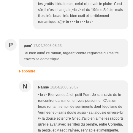
tes groûts littéraires et, celui-ci, devait te plaire. C'est
sûr, il n'est ni anglais,<br /> ni du 19ème Siècle, mais
il est très beau, très bien écrit et terriblement
romantique :o)))<br /> <br /> <br />
P
pom'
17/04/2008 08:53
j'ai bien aimé ce roman, rageant contre l'egoisme du maitre
envers sa domestique.
Répondre
N
Nanne
18/04/2008 20:07
<br /> Bienvenue à toi, petit Pom. Je suis ravie de te
rencontrer dans mon univers personnel. C'est un
beau roman, rempli de sentiments dont l'égoïsme de
Vermeer et - sans doute aussi - sa jalousie envers<br
/> la douce et tendre Griet. J'ai bien aimé les rapports
qu'elle avait avec les filles du peintre, entre Cornelia,
la peste, et Maegt, l'aînée, serviable et intelligente.