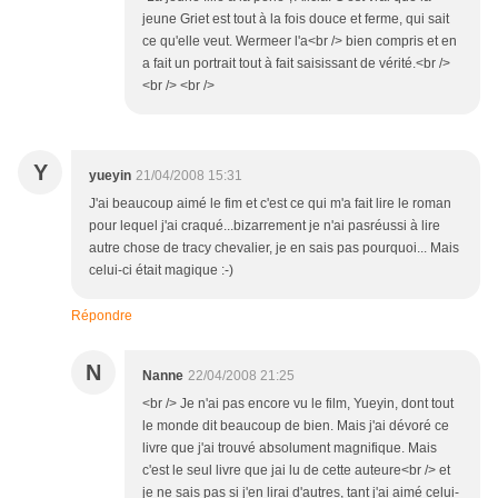
jeune Griet est tout à la fois douce et ferme, qui sait
ce qu'elle veut. Wermeer l'a<br /> bien compris et en
a fait un portrait tout à fait saisissant de vérité.<br />
<br /> <br />
Y
yueyin
21/04/2008 15:31
J'ai beaucoup aimé le fim et c'est ce qui m'a fait lire le roman
pour lequel j'ai craqué...bizarrement je n'ai pasréussi à lire
autre chose de tracy chevalier, je en sais pas pourquoi... Mais
celui-ci était magique :-)
Répondre
N
Nanne
22/04/2008 21:25
<br /> Je n'ai pas encore vu le film, Yueyin, dont tout
le monde dit beaucoup de bien. Mais j'ai dévoré ce
livre que j'ai trouvé absolument magnifique. Mais
c'est le seul livre que jai lu de cette auteure<br /> et
je ne sais pas si j'en lirai d'autres, tant j'ai aimé celui-