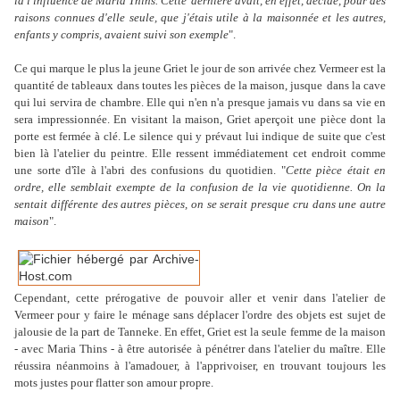
là l'influence de Maria Thins. Cette
dernière avait, en effet, décidé, pour des
raisons connues d'elle seule, que j'étais utile à la maisonnée et les autres,
enfants y compris, avaient suivi son exemple
".
Ce qui marque le plus la jeune Griet le jour de son arrivée chez Vermeer est la
quantité de tableaux dans toutes les pièces de la maison, jusque
dans la cave
qui lui servira de chambre. Elle qui n'en n'a presque jamais vu dans sa vie en
sera impressionnée. En visitant la maison, Griet aperçoit une pièce dont la
porte est fermée à clé. Le silence qui y prévaut lui indique de suite que c'est
bien là l'atelier du peintre. Elle ressent immédiatement cet endroit comme
une sorte d'île à l'abri des confusions du quotidien. "
Cette pièce était en
ordre, elle semblait exempte de la confusion de la vie quotidienne. On la
sentait différente des autres pièces, on se serait presque cru dans une autre
maison
".
Cependant, cette prérogative de pouvoir aller et venir dans l'atelier de
Vermeer pour y faire le ménage sans déplacer l'ordre des objets est sujet de
jalousie de la part de Tanneke. En effet, Griet est la seule femme de la maison
- avec Maria Thins - à être autorisée à pénétrer dans l'atelier du maître. Elle
réussira néanmoins à l'amadouer, à l'apprivoiser, en trouvant toujours les
mots justes pour flatter son amour propre.