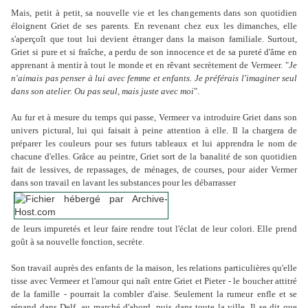
Mais, petit à petit, sa nouvelle vie et les changements dans son quotidien
éloignent Griet de ses parents. En revenant chez eux les dimanches, elle
s'aperçoît que tout lui devient étranger dans la maison familiale. Surtout,
Griet si pure et si fraîche, a perdu de son innocence et de sa pureté d'âme en
apprenant à mentir à tout le monde et en rêvant secrètement de Vermeer. "
Je
n'aimais pas penser à lui avec femme et enfants. Je préférais l'imaginer seul
dans son atelier. Ou pas seul, mais juste avec moi
".
Au fur et à mesure du temps qui passe, Vermeer va introduire Griet dans son
univers pictural, lui qui faisait à peine attention à elle. Il la chargera de
préparer les couleurs pour ses futurs tableaux et lui apprendra le nom de
chacune d'elles. Grâce au peintre, Griet sort de la banalité de son quotidien
fait de lessives, de repassages, de ménages, de courses, pour aider Vermer
dans son travail en lavant les substances pour les
débarrasser
de leurs impuretés et leur faire rendre tout l'éclat de leur colori. Elle prend
goût à sa nouvelle fonction, secrète.
Son travail auprès des enfants de la maison, les relations particulières qu'elle
tisse avec Vermeer et l'amour qui naît entre Griet et Pieter - le boucher attitré
de la famille - pourrait la combler d'aise. Seulement la rumeur enfle et se
répand dans Delf, au marché d'abord, puis dans toute la ville. Il se dit que