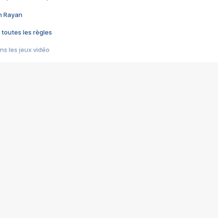
im Rayan
 toutes les règles
s les jeux vidéo
us choquant de Rockstar ? - Le scandale BULLY
e plus moche de Steam
du RÊVE tourne au CAUCHEMAR
pendant 8 heures
it… à tort
umiliés par un jeu vidéo
ire - Final Fantasy 8
ti un empire - Age of Empires
story DOFUS