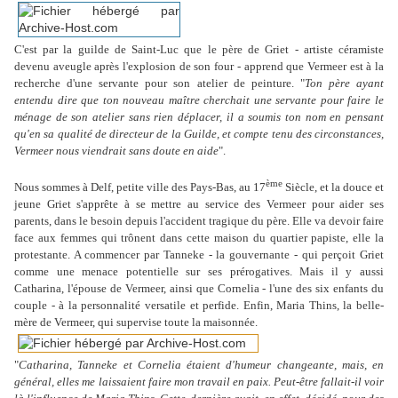
C'est par la guilde de Saint-Luc que le père de Griet - artiste céramiste
devenu aveugle après l'explosion de son four - apprend que Vermeer est à la
recherche d'une servante pour son atelier de peinture. "
Ton père ayant
entendu dire que ton nouveau maître cherchait une servante pour faire le
ménage de son atelier sans rien déplacer, il a soumis ton nom en pensant
qu'en sa qualité de directeur de la Guilde, et compte tenu des circonstances,
Vermeer nous viendrait sans doute en aide
".
ème
Nous sommes à Delf, petite ville des Pays-Bas, au 17
Siècle, et la douce et
jeune Griet s'apprête à se mettre au service des Vermeer pour aider ses
parents, dans le besoin depuis l'accident tragique du père. Elle va devoir faire
face aux femmes qui trônent dans cette maison du quartier papiste, elle la
protestante. A commencer par Tanneke - la gouvernante - qui perçoit Griet
comme une menace potentielle sur ses prérogatives. Mais il y aussi
Catharina, l'épouse de Vermeer, ainsi que Cornelia - l'une des six enfants du
couple - à la personnalité versatile et perfide. Enfin, Maria Thins, la belle-
mère de Vermeer, qui supervise toute la maisonnée.
"
Catharina, Tanneke et Cornelia étaient d'humeur changeante, mais, en
général, elles me
laissaient faire mon travail en paix. Peut-être fallait-il voir