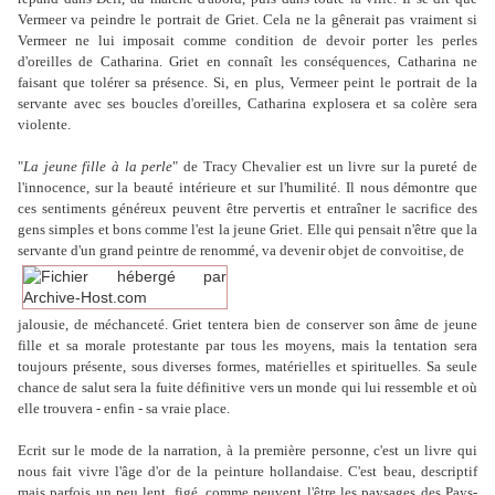
Vermeer va peindre le portrait de Griet. Cela ne la gênerait pas vraiment si
Vermeer ne lui imposait comme condition de devoir porter les perles
d'oreilles de Catharina. Griet en connaît les conséquences, Catharina ne
faisant que tolérer sa présence. Si, en plus, Vermeer peint le portrait de la
servante avec ses boucles d'oreilles, Catharina explosera et sa colère sera
violente.
"
La jeune fille à la perle
" de Tracy Chevalier est un livre sur la pureté de
l'innocence, sur la beauté intérieure et sur l'humilité. Il nous démontre que
ces sentiments généreux peuvent être pervertis et entraîner le sacrifice des
gens simples et bons comme l'est la jeune Griet. Elle qui pensait n'être que la
servante d'un grand peintre de renommé, va devenir objet de convoitise, de
jalousie, de méchanceté. Griet tentera bien de conserver son âme de jeune
fille et sa morale protestante par tous les moyens, mais la tentation sera
toujours présente, sous diverses formes, matérielles et spirituelles. Sa seule
chance de salut sera la fuite définitive vers un monde qui lui ressemble et où
elle trouvera - enfin - sa vraie place.
Ecrit sur le mode de la narration, à la première personne, c'est un livre qui
nous fait vivre l'âge d'or de la peinture hollandaise. C'est beau, descriptif
mais parfois un peu lent, figé, comme peuvent l'être les paysages des Pays-