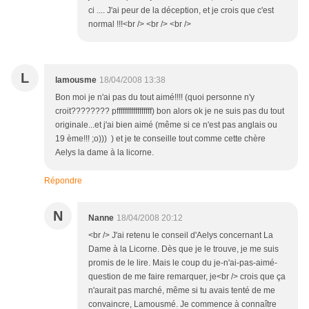
ci .... J'ai peur de la déception, et je crois que c'est
normal !!!<br /> <br /> <br />
L
lamousme
18/04/2008 13:38
Bon moi je n'ai pas du tout aimé!!!! (quoi personne n'y
croit???????? pfffffffffffffffff) bon alors ok je ne suis pas du tout
originale...et j'ai bien aimé (même si ce n'est pas anglais ou
19 ème!!! ;o))) ) et je te conseille tout comme cette chère
Aelys la dame à la licorne.
Répondre
N
Nanne
18/04/2008 20:12
<br /> J'ai retenu le conseil d'Aelys concernant La
Dame à la Licorne. Dès que je le trouve, je me suis
promis de le lire. Mais le coup du je-n'ai-pas-aimé-
question de me faire remarquer, je<br /> crois que ça
n'aurait pas marché, même si tu avais tenté de me
convaincre, Lamousmé. Je commence à connaître