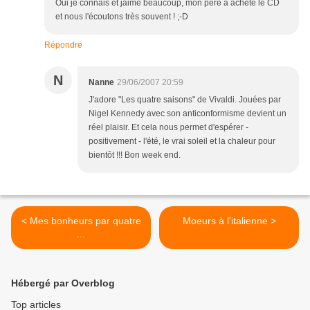
Oui je connais et jaime beaucoup, mon père a acheté le CD
et nous l'écoutons très souvent ! ;-D
Répondre
N
Nanne
29/06/2007 20:59
J'adore "Les quatre saisons" de Vivaldi. Jouées par
Nigel Kennedy avec son anticonformisme devient un
réel plaisir. Et cela nous permet d'espérer -
positivement - l'été, le vrai soleil et la chaleur pour
bientôt !!! Bon week end.
< Mes bonheurs par quatre
Moeurs à l'italienne >
...
Hébergé par Overblog
Top articles