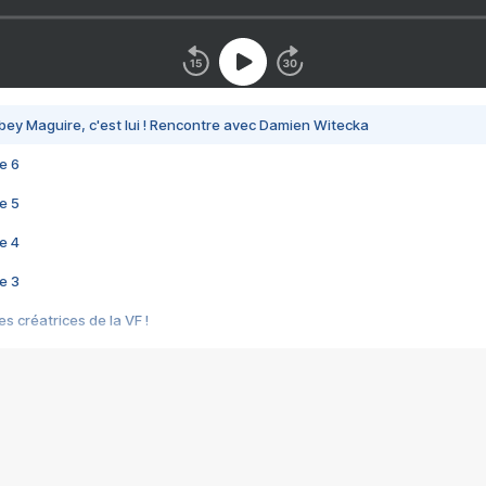
bey Maguire, c'est lui ! Rencontre avec Damien Witecka
e 6
e 5
e 4
e 3
s créatrices de la VF !
e 2
e 1
e Mektoub My Love arrive enfin ! Rencontre avec Shaïn Boumedine et Sal
i : après Toni en famille