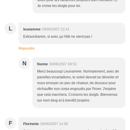
soleil pour tes vacances (toujours bien méritées !!!).
Je croise les doigts pour toi.
L
leunamme
29/06/2007 22:41
Extraordianire, si avec ça l'été ne vient pas !
Répondre
N
Nanne
30/06/2007 08:52
Merci beaucoup Leunamme. Normalement, avec de
pareilles incantations, le soleil devrait se dévoiler et
nous envoyer un peu de chaleur, de douceur pour
réchauffer nos corps engoudis par l'hiver. J'espère
que cela marchera. Croisons les doigts. Bienvenue
sur mon blog et à bientôt j'espère.
F
Florinette
29/06/2007 14:36