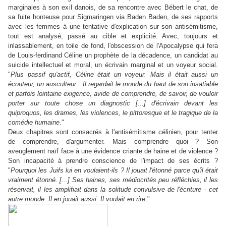
marginales à son exil danois, de sa rencontre avec Bébert le chat, de
sa fuite honteuse pour Sigmaringen via Baden Baden, de ses rapports
avec les femmes à une tentative d'explication sur son antisémitisme,
tout est analysé, passé au cible et explicité. Avec, toujours et
inlassablement, en toile de fond, l'obscession de l'Apocalypse qui fera
de Louis-ferdinand Céline un prophète de la décadence, un candidat au
suicide intellectuel et moral, un écrivain marginal et un voyeur social.
"
Plus passif qu'actif, Céline était un voyeur. Mais il était aussi un
écouteur, un ausculteur. Il regardait le monde du haut de son insatiable
et parfois lointaine exigence, avide de comprendre, de savoir, de vouloir
porter sur toute chose un diagnostic [...] d'écrivain devant les
quiproquos, les drames, les violences, le pittoresque et le tragique de la
comédie humaine
."
Deux chapitres sont consacrés à l'antisémitisme célinien, pour tenter
de comprendre, d'argumenter. Mais comprendre quoi ? Son
aveuglement naïf face à une évidence criante de haine et de violence ?
Son incapacité à prendre conscience de l'impact de ses écrits ?
"
Pourquoi les Juifs lui en voulaient-ils ? Il jouait l'étonné parce qu'il était
vraiment étonné. [...] Ses haines, ses médiocrités peu réfléchies, il les
réservait, il les amplifiait dans la solitude convulsive de l'écriture - cet
autre monde. Il en jouait aussi. Il voulait en rire
."