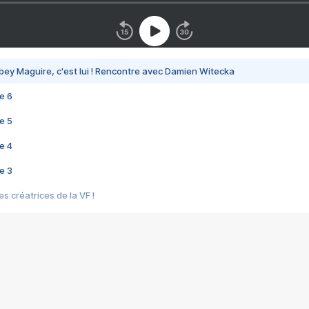
bey Maguire, c'est lui ! Rencontre avec Damien Witecka
e 6
e 5
e 4
e 3
s créatrices de la VF !
e 2
e 1
e Mektoub My Love arrive enfin ! Rencontre avec Shaïn Boumedine et Sal
i : après Toni en famille