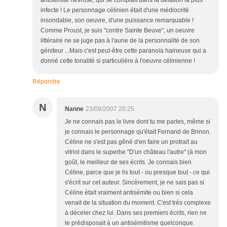
antisémite névrosé, qui se complaît dans la délation la plus
infecte ! Le personnage célinien était d'une médiocrité
insondable, son oeuvre, d'une puissance remarquable !
Comme Proust, je suis "contre Sainte Beuve", un oeuvre
littéraire ne se juge pas à l'aune de la personnalité de son
géniteur ...Mais c'est peut-être cette paranoïa haineuse qui a
donné cette tonalité si particulière à l'oeuvre célinienne !
Répondre
N
Nanne
23/08/2007 20:25
Je ne connais pas le livre dont tu me parles, même si
je connais le personnage qu'était Fernand de Brinon.
Céline ne s'est pas gêné d'en faire un protrait au
vitriol dans le superbe "D'un château l'autre" (à mon
goût, le meilleur de ses écrits. Je connais bien
Céline, parce que je lis tout - ou presque tout - ce qui
s'écrit sur cet auteur. Sincèrement, je ne sais pas si
Céline était vraiment antisémite ou bien si cela
venait de la situation du moment. C'est très complexe
à déceler chez lui. Dans ses premiers écrits, rien ne
le prédisposait à un antisémitisme quelconque.