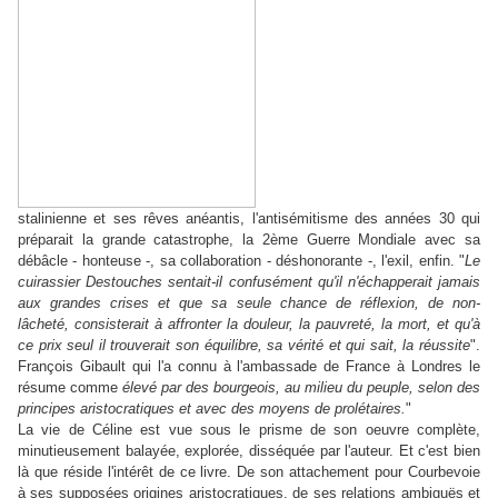
stalinienne et ses rêves anéantis, l'antisémitisme des années 30 qui
préparait la grande catastrophe, la 2ème Guerre Mondiale avec sa
débâcle - honteuse -, sa collaboration - déshonorante -, l'exil, enfin. "
Le
cuirassier Destouches sentait-il confusément qu'il n'échapperait jamais
aux grandes crises et que sa seule chance de réflexion, de non-
lâcheté, consisterait à affronter la douleur, la pauvreté, la mort, et qu'à
ce prix seul il trouverait son équilibre, sa vérité et qui sait, la réussite
".
François Gibault qui l'a connu à l'ambassade de France à Londres le
résume comme
élevé par des bourgeois, au milieu du peuple, selon des
principes aristocratiques et avec des moyens de prolétaires.
"
La vie de Céline est vue sous le prisme de son oeuvre complète,
minutieusement balayée, explorée, disséquée par l'auteur. Et c'est bien
là que réside l'intérêt de ce livre. De son attachement pour Courbevoie
à ses supposées origines aristocratiques, de ses relations ambiguës et