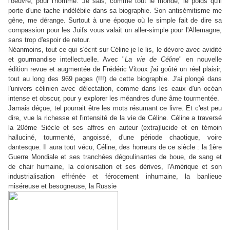
l'oeuvre, pour l'homme. Je sais, comme tout le monde, le poids qu'il
porte d'une tache indélébile dans sa biographie. Son antisémitisme me
gêne, me dérange. Surtout à une époque où le simple fait de dire sa
compassion pour les Juifs vous valait un aller-simple pour l'Allemagne,
sans trop d'espoir de retour.
Néanmoins, tout ce qui s'écrit sur Céline je le lis, le dévore avec avidité
et gourmandise intellectuelle. Avec "
La vie de Céline
" en nouvelle
édition revue et augmentée de Frédéric Vitoux j'ai goûté un réel plaisir,
tout au long des 969 pages (!!!) de cette biographie. J'ai plongé dans
l'univers célinien avec délectation, comme dans les eaux d'un océan
intense et obscur, pour y explorer les méandres d'une âme tourmentée.
Jamais déçue, tel pourrait être les mots résumant ce livre. Et c'est peu
dire, vue la richesse et l'intensité de la vie de Céline. Céline a traversé
la 20ème Siècle et ses affres en auteur (extra)lucide et en témoin
halluciné, tourmenté, angoissé, d'une période chaotique, voire
dantesque. Il aura tout vécu, Céline, des horreurs de ce siècle : la 1ère
Guerre Mondiale et ses tranchées dégoulinantes de boue, de sang et
de chair humaine, la colonisation et ses dérives, l'Amérique et son
industrialisation effrénée et férocement inhumaine, la banlieue
miséreuse et besogneuse, la Russie