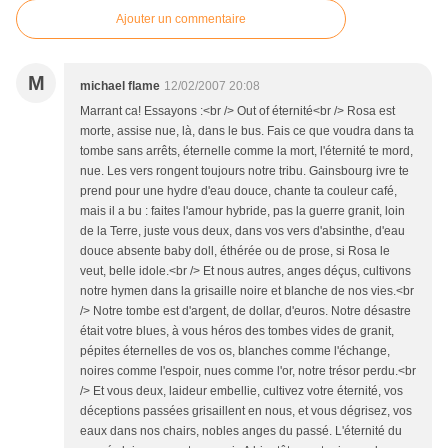
Ajouter un commentaire
M
michael flame
12/02/2007 20:08
Marrant ca! Essayons :<br /> Out of éternité<br /> Rosa est
morte, assise nue, là, dans le bus. Fais ce que voudra dans ta
tombe sans arrêts, éternelle comme la mort, l'éternité te mord,
nue. Les vers rongent toujours notre tribu. Gainsbourg ivre te
prend pour une hydre d'eau douce, chante ta couleur café,
mais il a bu : faites l'amour hybride, pas la guerre granit, loin
de la Terre, juste vous deux, dans vos vers d'absinthe, d'eau
douce absente baby doll, éthérée ou de prose, si Rosa le
veut, belle idole.<br /> Et nous autres, anges déçus, cultivons
notre hymen dans la grisaille noire et blanche de nos vies.<br
/> Notre tombe est d'argent, de dollar, d'euros. Notre désastre
était votre blues, à vous héros des tombes vides de granit,
pépites éternelles de vos os, blanches comme l'échange,
noires comme l'espoir, nues comme l'or, notre trésor perdu.<br
/> Et vous deux, laideur embellie, cultivez votre éternité, vos
déceptions passées grisaillent en nous, et vous dégrisez, vos
eaux dans nos chairs, nobles anges du passé. L'éternité du