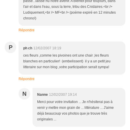
passé...laisse nu notre avenir. A bientôt pour toujours, dans
l'air et dans l'eau, sous la terre, tribu des Cnidaires.<br />
Ludiquement,<br /> MF<br /> (poème expiré en 12 minutes
chrono!)
Répondre
P
ph ch
12/02/2007 18:19
ces fleurs ,comme les pivoines ont une chair ,les fleurs
blanches en particulier! (embelissent) il y a un petit jeu
litteraire sur mon blog ,votre participation serait sympa!
Répondre
N
Nanne
12/02/2007 19:14
Merci pour votre invitation ... Je n'hésiterai pas à
venir y mettre mon grain de ... littérature ... J'aime
déjà beaucoup vos photos que je trouve très
originales ...