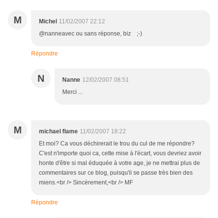
M
Michel
11/02/2007 22:12
@nanneavec ou sans réponse, biz ;-)
Répondre
N
Nanne
12/02/2007 08:51
Merci ...
M
michael flame
11/02/2007 18:22
Et moi? Ca vous déchirerait le trou du cul de me répondre?
C'est n'importe quoi ca, cette mise à l'écart, vous devriez avoir
honte d'être si mal éduquée à votre age, je ne mettrai plus de
commentaires sur ce blog, puisqu'il se passe très bien des
miens.<br /> Sincèrement,<br /> MF
Répondre