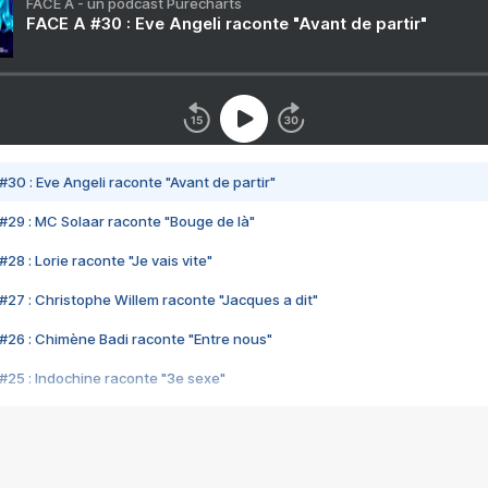
FACE A - un podcast Purecharts
FACE A #30 : Eve Angeli raconte "Avant de partir"
#30 : Eve Angeli raconte "Avant de partir"
#29 : MC Solaar raconte "Bouge de là"
28 : Lorie raconte "Je vais vite"
#27 : Christophe Willem raconte "Jacques a dit"
#26 : Chimène Badi raconte "Entre nous"
#25 : Indochine raconte "3e sexe"
#24 : Zaho raconte "C'est chelou"
#23 : Patrick Bruel raconte "Au café des délices"