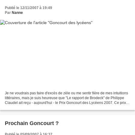
Publié le 12/11/2007 à 19:49
Par
Nanne
Je ne voudrais pas faire d'excès de zèle ou me sentir fière de mes intuitions
littéraires, mais je suis heureuse que "Le rapport de Brodeck" de Philippe
Claudel ait reçu - aujourd'hui - le Prix Goncourt des Lycéens 2007. Ce prix,
décerné par des lycéens...
Prochain Goncourt ?
Publié le 05/09/2007 à 16:37