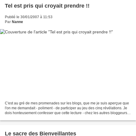
Tel est pris qui croyait prendre !!
Publié le 30/01/2007 à 11:53
Par
Nanne
C'est au gré de mes promenades sur les blogs, que me je suis aperçue que
l'on me demandait - poliment - de participer au jeu des cinq révélations. Je
dois honteusement confesser que cette lecture - chez les autres bloggeurs -
était un réel plaisir. Je...
Le sacre des Bienveillantes