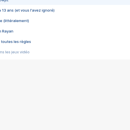
 a 13 ans (et vous l'avez ignoré)
e (littéralement)
im Rayan
 toutes les règles
s les jeux vidéo
us choquant de Rockstar ? - Le scandale BULLY
e plus moche de Steam
du RÊVE tourne au CAUCHEMAR
pendant 8 heures
it… à tort
umiliés par un jeu vidéo
ire - Final Fantasy 8