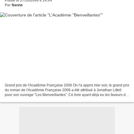
Publié le 27/10/2006 à 14:04
Par
Nanne
Grand prix de l'Académie Française 2006 On l'a appris hier soir, le grand prix
du roman de l'Académie Française 2006 a été attribué à Jonathan Littell
pour son ouvrage "Les Bienveillantes". Ce livre ayant déjà eu les faveurs de
la critique littéraire...