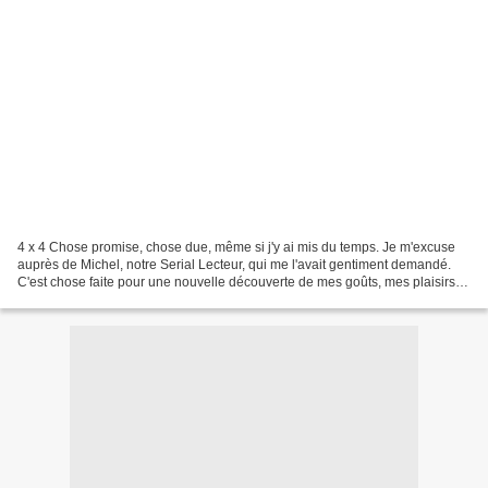
4 x 4 Chose promise, chose due, même si j'y ai mis du temps. Je m'excuse
auprès de Michel, notre Serial Lecteur, qui me l'avait gentiment demandé.
C'est chose faite pour une nouvelle découverte de mes goûts, mes plaisirs et
mes irritations. Je tiens à...