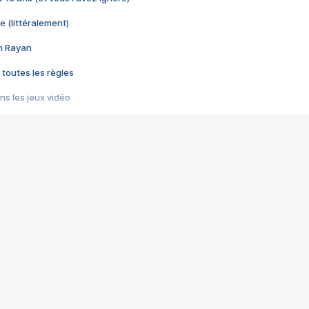
e (littéralement)
im Rayan
 toutes les règles
s les jeux vidéo
us choquant de Rockstar ? - Le scandale BULLY
e plus moche de Steam
du RÊVE tourne au CAUCHEMAR
pendant 8 heures
it… à tort
umiliés par un jeu vidéo
ire - Final Fantasy 8
ti un empire - Age of Empires