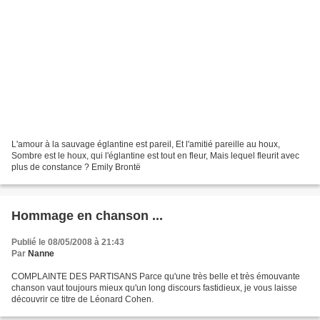
L'amour à la sauvage églantine est pareil, Et l'amitié pareille au houx,
Sombre est le houx, qui l'églantine est tout en fleur, Mais lequel fleurit avec
plus de constance ? Emily Brontë
Hommage en chanson ...
Publié le 08/05/2008 à 21:43
Par
Nanne
COMPLAINTE DES PARTISANS Parce qu'une très belle et très émouvante
chanson vaut toujours mieux qu'un long discours fastidieux, je vous laisse
découvrir ce titre de Léonard Cohen.