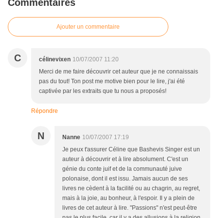
Commentaires
Ajouter un commentaire
C
célinevixen
10/07/2007 11:20
Merci de me faire découvrir cet auteur que je ne connaissais
pas du tout! Ton post me motive bien pour le lire, j'ai été
captivée par les extraits que tu nous a proposés!
Répondre
N
Nanne
10/07/2007 17:19
Je peux t'assurer Céline que Bashevis Singer est un
auteur à découvrir et à lire absolument. C'est un
génie du conte juif et de la communauté juive
polonaise, dont il est issu. Jamais aucun de ses
livres ne cèdent à la facilité ou au chagrin, au regret,
mais à la joie, au bonheur, à l'espoir. Il y a plein de
livres de cet auteur à lire. "Passions" n'est peut-être
pas le plus facile, car il y a des allusions à la religion