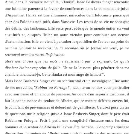
Ainsi, dans la première nouvelle, "
Hanka
", Isaac Bashevis Singer rencontre
une lointaine parente à la faveur de conférences dans la communauté juive
d'Argentine. Hanka est une illuminée, miraculée de l'Holocauste parce que
chez des Polonais non-juifs, dans Varsovie. Les restes de sa vie ne sont que
des débris, des lambeaux. Elle reste persuadée que le monde entier en veut
aux Juifs et, qu'après Hitler, un autre viendra pour continuer son oeuvre
d'extermination. Elle en vient à perturber le quotidien de l'auteur au point de
ne plus vouloir la recevoir. "
A la seconde où je fermai les yeux, je me
retrouvai avec les morts. Ils faisaient
alors des choses que les mots ne réussissent pas à exprimer. Ce qu'ils
disaient étaient empreint de folie. "
Je ne la laisserai plus pénétrer dans ma
chambre, murmurai-je. Cette Hanka est mon ange de la mort
"
".
Mais Isaac Bashevis Singer est un sentimental et un nostalgique. Une autre
de ses nouvelles, "
Sabbat au Portugal
", raconte un rendez-vous particulier
avec son passé et un amour de jeunesse. Au cours d'un séjour à Lisbonne, il
fait la connaissance du senhor de Albeira, qui se montre déférent envers lui,
le comblant de prévenances et débordant de gentillesse. Celui-ci pose un tas
de questions sur la religion juive à Isaac Bashevis Singer, dont le père était
Rabbin en Pologne. Petit à petit, une complicité s'instaure entre les deux
hommes et le senhor de Albeira lui avoue être marrane. "
Longtemps après se
disparition, le senhor de Albeira continuait la tradition des marranes, ces