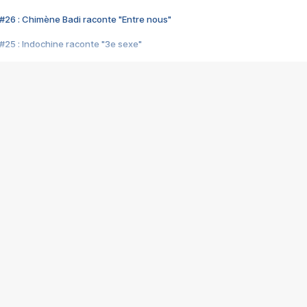
#26 : Chimène Badi raconte "Entre nous"
#25 : Indochine raconte "3e sexe"
#24 : Zaho raconte "C'est chelou"
#23 : Patrick Bruel raconte "Au café des délices"
#22 : Kyo raconte "Le chemin"
#21 : Nolwenn Leroy raconte "Cassé"
#20 : Patrick Hernandez raconte "Born to be alive"
#19 : Lorie raconte "Près de moi"
#18 : Michael Jones raconte "A nos actes manqués" (avec Jean-Jacque
#17 : Khaled raconte "Aïcha"
#16 : Corneille raconte "Parce qu'on vient de loin"
#15 : Indochine raconte "L'aventurier"