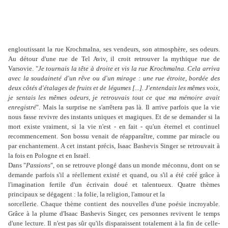
engloutissant la rue Krochmalna, ses vendeurs, son atmosphère, ses odeurs.
Au détour d'une rue de Tel Aviv, il croit retrouver la mythique rue de
Varsovie. "
Je tournais la tête à droite et vis la rue Krochmalna. Cela arriva
avec la soudaineté d'un rêve ou d'un mirage : une rue étroite, bordée des
deux côtés d'étalages de fruits et de légumes [...]. J'entendais les mêmes voix,
je sentais les mêmes odeurs, je retrouvais tout ce que ma mémoire avait
enregistré
". Mais la surprise ne s'arrêtera pas là. Il arrive parfois que la vie
nous fasse revivre des instants uniques et magiques. Et de se demander si la
mort existe vraiment, si la vie n'est - en fait - qu'un éternel et continuel
recommencement. Son bossu venait de réapparaître, comme par miracle ou
par enchantement. A cet instant précis, Isaac Bashevis Singer se retrouvait à
la fois en Pologne et en Israël.
Dans "
Passions
", on se retrouve plongé dans un monde méconnu, dont on se
demande parfois s'il a réellement existé et quand, ou s'il a été créé grâce à
l'imagination fertile d'un écrivain doué et talentueux. Quatre thèmes
principaux se dégagent : la folie, la religion, l'amour et la
sorcellerie. Chaque thème contient des nouvelles d'une poésie incroyable.
Grâce à la plume d'Isaac Bashevis Singer, ces personnes revivent le temps
d'une lecture. Il n'est pas sûr qu'ils disparaissent totalement à la fin de celle-