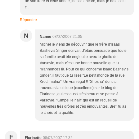
de son frère et cette année j'hésite encore, mais je note celui-
ci.
Répondre
N
Nanne
08/07/2007 21:05
Michel je viens de découvrir que le frère d'Isaas
Bashevis Singer écrivait. J'étais persuadé que toute
sa famille avait été engloutie avec le ghetto de
Varsovie, mais c'est une bonne nouvelle que tu
m'annonces là. Pour ce qui concerne Isaac Bashevis
Singer, il faut que tu lises "Le petit monde de la rue
Krochmalna". Un vrai régal !! "Shosha" dont tu
trouveras la critique (excellente) sur le blog de
Florinette, qui est aussi très beau et se passe à
Varsovie. "Gimpel le naïf" qui est un recueil de
nouvelles très drôles et très émouvantes. Bref, tu as
le choix et la qualité.
F
Florinette
08/07/2007 17:32