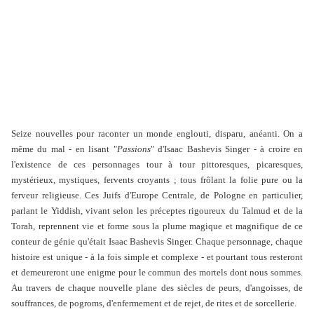
Seize nouvelles pour raconter un monde englouti, disparu, anéanti. On a
même du mal - en lisant "
Passions
" d'Isaac Bashevis Singer - à croire en
l'existence de ces personnages tour à tour pittoresques, picaresques,
mystérieux, mystiques, fervents croyants ; tous frôlant la folie pure ou la
ferveur religieuse. Ces Juifs d'Europe Centrale, de Pologne en particulier,
parlant le Yiddish, vivant selon les préceptes rigoureux du Talmud et de la
Torah, reprennent vie et forme sous la plume magique et magnifique de ce
conteur de génie qu'était Isaac Bashevis Singer. Chaque personnage, chaque
histoire est unique - à la fois simple et complexe - et pourtant tous resteront
et demeureront une enigme pour le commun des mortels dont nous sommes.
Au travers de chaque nouvelle plane des siècles de peurs, d'angoisses, de
souffrances, de pogroms, d'enfermement et de rejet, de rites et de sorcellerie.