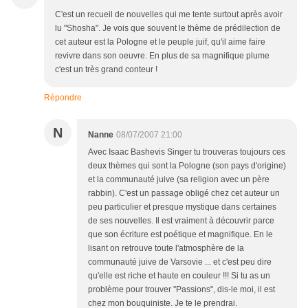
C'est un recueil de nouvelles qui me tente surtout après avoir
lu "Shosha". Je vois que souvent le thème de prédilection de
cet auteur est la Pologne et le peuple juif, qu'il aime faire
revivre dans son oeuvre. En plus de sa magnifique plume
c'est un très grand conteur !
Répondre
N
Nanne
08/07/2007 21:00
Avec Isaac Bashevis Singer tu trouveras toujours ces
deux thèmes qui sont la Pologne (son pays d'origine)
et la communauté juive (sa religion avec un père
rabbin). C'est un passage obligé chez cet auteur un
peu particulier et presque mystique dans certaines
de ses nouvelles. Il est vraiment à découvrir parce
que son écriture est poétique et magnifique. En le
lisant on retrouve toute l'atmosphère de la
communauté juive de Varsovie ... et c'est peu dire
qu'elle est riche et haute en couleur !!! Si tu as un
problème pour trouver "Passions", dis-le moi, il est
chez mon bouquiniste. Je te le prendrai.