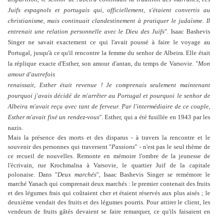
Juifs espagnols et portugais qui, officiellement, s'étaient convertis au
christianisme, mais continuait clandestinement à pratiquer le judaïsme. Il
entrenait une relation personnelle avec le Dieu des Juifs
". Isaac Bashevis
Singer ne savait exactement ce qui l'avait poussé à faire le voyage au
Portugal, jusqu'à ce qu'il rencontre la femme du senhor de Albeira. Elle était
la réplique exacte d'Esther, son amour d'antan, du temps de Varsovie. "
Mon
amour d'autrefois
renaissait, Esther était revenue ! Je comprenais seulement maintenant
pourquoi j'avais décidé de m'arrêter au Portugal et pourquoi le senhor de
Albeira m'avait reçu avec tant de ferveur. Par l'intermédiaire de ce couple,
Esther m'avait fixé un rendez-vous
". Esther, qui a été fusillée en 1943 par les
nazis.
Mais la présence des morts et des disparus - à travers la rencontre et le
souvenir des personnes qui traversent "
Passions
" - n'est pas le seul thème de
ce recueil de nouvelles. Remonte en mémoire l'ombre de la jeunesse de
l'écrivain, rue Krochmalna à Varsovie, le quartier Juif de la capitale
polonaise. Dans "
Deux marchés
", Isaac Bashevis Singer se remémore le
marché Yanach qui comprenait deux marchés : le premier contenait des fruits
et des légumes frais qui coûtaient cher et étaient réservés aux plus aisés ; le
deuxième vendait des fruits et des légumes pourris. Pour attirer le client, les
vendeurs de fruits gâtés devaient se faire remarquer, ce qu'ils faisaient en