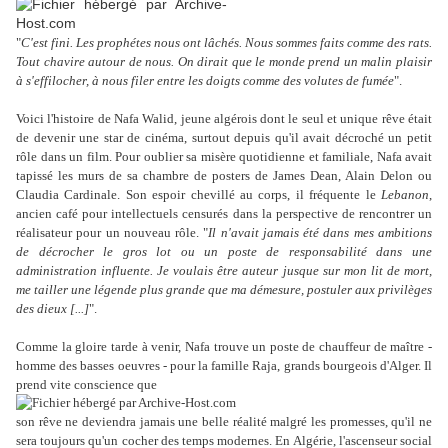
"
C'est fini. Les prophétes nous ont lâchés. Nous sommes faits comme des rats.
Tout chavire autour de nous. On dirait que le monde prend un malin plaisir
à s'effilocher, à nous filer entre les doigts comme des volutes de fumée
".
Voici l'histoire de Nafa Walid, jeune algérois dont le seul et unique rêve était
de devenir une star de cinéma, surtout depuis qu'il avait décroché un petit
rôle dans un film. Pour oublier sa misère quotidienne et familiale, Nafa avait
tapissé les murs de sa chambre de posters de James Dean, Alain Delon ou
Claudia Cardinale. Son espoir chevillé au corps, il fréquente le
Lebanon
,
ancien café pour intellectuels censurés dans la perspective de rencontrer un
réalisateur pour un nouveau rôle. "
Il n'avait jamais été dans mes ambitions
de décrocher le gros lot ou un poste de responsabilité dans une
administration influente. Je voulais être auteur jusque sur mon lit de mort,
me tailler une légende plus grande que ma démesure, postuler aux privilèges
des dieux [...]
".
Comme la gloire tarde à venir, Nafa trouve un poste de chauffeur de maître -
homme des basses oeuvres - pour la famille Raja, grands bourgeois d'Alger. Il
prend vite conscience que
son rêve ne deviendra jamais une belle réalité malgré les promesses, qu'il ne
sera toujours qu'un cocher des temps modernes. En Algérie, l'ascenseur social