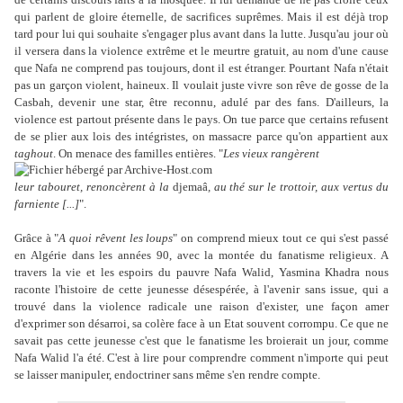
qui parlent de gloire éternelle, de sacrifices suprêmes. Mais il est déjà trop
tard pour lui qui souhaite s'engager plus avant dans la lutte. Jusqu'au jour où
il versera dans la violence extrême et le meurtre gratuit, au nom d'une cause
que Nafa ne comprend pas toujours, dont il est étranger. Pourtant Nafa n'était
pas un garçon violent, haineux. Il
voulait juste vivre son rêve de gosse de la
Casbah, devenir une star, être reconnu, adulé par des fans. D'ailleurs, la
violence est partout présente dans le pays. On tue parce que certains refusent
de se plier aux lois des intégristes, on massacre parce qu'on appartient aux
taghout
. On menace des familles entières. "
Les vieux rangèrent
leur tabouret, renoncèrent à la
djemaâ
, au thé sur le trottoir, aux vertus du
farniente [...]
".
Grâce à "
A quoi rêvent les loups
" on comprend mieux tout ce qui s'est passé
en Algérie dans les années 90, avec la montée du fanatisme religieux. A
travers la vie et les espoirs du pauvre Nafa Walid, Yasmina Khadra nous
raconte l'histoire de cette jeunesse désespérée, à l'avenir sans issue, qui a
trouvé dans la violence radicale une raison d'exister, une façon amer
d'exprimer son désarroi, sa colère face à un Etat souvent corrompu. Ce que ne
savait pas cette jeunesse c'est que le fanatisme les broierait un jour, comme
Nafa Walid l'a été. C'est à lire pour comprendre comment n'importe qui peut
se laisser manipuler, endoctriner sans même s'en rendre compte.