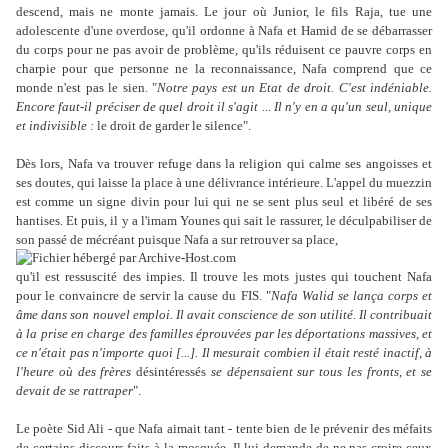
descend, mais ne monte jamais. Le jour où Junior, le fils Raja, tue une
adolescente d'une overdose, qu'il ordonne à Nafa et Hamid de se débarrasser
du corps pour ne pas avoir de problème, qu'ils réduisent ce pauvre corps en
charpie pour que personne ne la reconnaissance, Nafa comprend que ce
monde n'est pas le sien. "
Notre pays est un Etat de droit. C'est indéniable.
Encore faut-il préciser de quel droit il s'agit ... Il n'y en a qu'un seul, unique
et indivisible :
le droit de garder le silence".
Dès lors, Nafa va trouver refuge dans la religion qui calme ses angoisses et
ses doutes, qui laisse la place à une délivrance intérieure. L'appel du muezzin
est comme un signe divin pour lui qui ne se sent plus seul et libéré de ses
hantises. Et puis, il y a l'imam Younes qui sait le rassurer, le déculpabiliser de
son passé de mécréant puisque Nafa a sur retrouver sa place,
qu'il est ressuscité des impies. Il trouve les mots justes qui touchent Nafa
pour le convaincre de servir la cause du FIS. "
Nafa Walid se lança corps et
âme dans son nouvel emploi. Il avait conscience de son utilité. Il contribuait
à la prise en charge des familles éprouvées par les déportations massives, et
ce n'était pas n'importe quoi [...]. Il mesurait combien il était resté inactif, à
l'heure où des frères
désintéressés
se dépensaient sur tous les fronts, et se
devait de se rattraper
".
Le poète Sid Ali - que Nafa aimait tant - tente bien de le prévenir des méfaits
de certains discours faits à la mosquée. Il lui demande de ne pas croire ceux