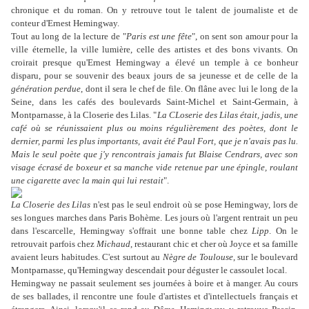
chronique et du roman. On y retrouve tout le talent de journaliste et de
conteur d'Ernest Hemingway.
Tout au long de la lecture de "
Paris est une fête
", on sent son amour pour la
ville éternelle, la ville lumière, celle des artistes et des bons vivants. On
croirait presque qu'Ernest Hemingway a élevé un temple à ce bonheur
disparu, pour se souvenir des beaux jours de sa jeunesse et de celle de la
génération perdue
, dont il sera le chef de file. On flâne avec lui le long de la
Seine, dans les cafés des boulevards Saint-Michel et Saint-Germain, à
Montparnasse, à la Closerie des Lilas. "
La CLoserie des Lilas était, jadis, une
café où se réunissaient plus ou moins régulièrement des poètes, dont le
dernier, parmi les plus importants, avait été Paul Fort, que je n'avais pas lu.
Mais le seul poète que j'y rencontrais jamais fut Blaise Cendrars, avec son
visage écrasé de boxeur et sa manche vide retenue par une épingle, roulant
une cigarette avec la main qui lui restait
".
La Closerie des Lilas
n'est pas le seul endroit où se pose Hemingway, lors de
ses longues marches dans Paris Bohème. Les jours où l'argent rentrait un peu
dans l'escarcelle, Hemingway s'offrait une bonne table chez
Lipp
. On le
retrouvait parfois chez
Michaud
, restaurant chic et cher où Joyce et sa famille
avaient leurs habitudes. C'est surtout au
Nègre de Toulouse
, sur le boulevard
Montparnasse, qu'Hemingway descendait pour déguster le cassoulet local.
Hemingway ne passait seulement ses journées à boire et à manger. Au cours
de ses ballades, il rencontre une foule d'artistes et d'intellectuels français et