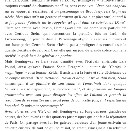
étrangers. Ainsi, lorsqu'il se rend au
Dôme
, Hemingway y retrouve Pascin,
toujours entouré de charmants modèles, sans cesse ivre. "
Avec son chapeau
sur la nuque, il ressemblait à un personnage de Broadway, vers la fin du
siècle, bien plus qu'à un peintre charmant qu'il était, et plus tard, quand il
se fut pendu, j'aimais me le rappeler tel qu'il était ce soir-là, au Dôme
".
Outre son amitié avec Pascin, Hemingway liera une complicité particluière
avec Gertrude Stein, qu'il rencontrera la première fois au Jardin du
Luxembourg, un jour de disette. Personnage atypique avec ses humeurs et
son franc-parler, Gertrude Stein n'hésite pas à prodiguer des conseils sur la
qualité d'écriture de celui-ci. C'est elle qui, un jour de grande colère contre la
société, le qualifiera de
génération perdue
.
Mais Hemingway se liera aussi d'amitié avec l'écrivain américain Ezra
Pound, ainsi qu'avec Francis Scott Fitzgerald - auteur de "
Gatzby le
magnifique
" - et sa femme, Zelda. Il assistera à la lente et sûre déchéance de
ce couple infernal. "
Il se mettait au travai et dès qu'il travaillait bien, Zelda
commençait à se plaindre de son ennui et l'entraînait dans quelque
beuverie. Ils se disputaient, se réconciliaient, et ils faisaient de longues
promenades avec moi pour dissiper les effets de l'alcool et prenait la
résolution de se remettre au travail pour de bon, cette fois, et il repartait du
bon pied. Et puis tout recommençait
".
Avec "
Paris est une fête
", on suit Hemingway au long des rues, grandes ou
petites, des boulevards et des quartiers pittoresques qui ont fait la réputation
de Paris. On partage avec lui les galères heureuses d'un jeune écrivain en
devenir, curieux de tout ce qui se faisait, se créait, s'imaginait. On retrouve