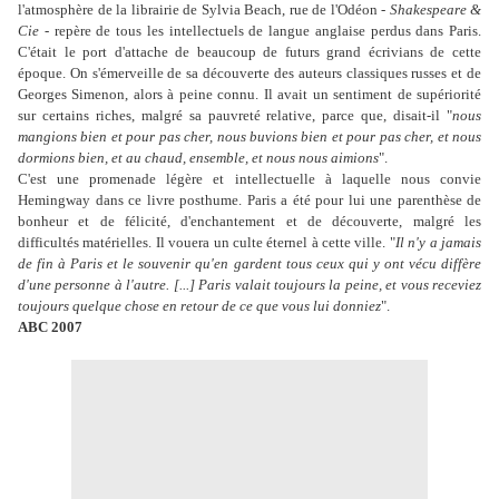
l'atmosphère de la librairie de Sylvia Beach, rue de l'Odéon -
Shakespeare &
Cie
- repère de tous les intellectuels de langue anglaise perdus dans Paris.
C'était le port d'attache de beaucoup de futurs grand écrivians de cette
époque. On s'émerveille de sa découverte des auteurs classiques russes et de
Georges Simenon, alors à peine connu. Il avait un sentiment de supériorité
sur certains riches, malgré sa pauvreté relative, parce que, disait-il "
nous
mangions bien et pour pas cher, nous buvions bien et pour pas cher, et nous
dormions bien, et au chaud, ensemble, et nous nous aimions
".
C'est une promenade légère et intellectuelle à laquelle nous convie
Hemingway dans ce livre posthume. Paris a été pour lui une parenthèse de
bonheur et de félicité, d'enchantement et de découverte, malgré les
difficultés matérielles. Il vouera un culte éternel à cette ville. "
Il n'y a jamais
de fin à Paris et le souvenir qu'en gardent tous ceux qui y ont vécu diffère
d'une personne à l'autre. [...] Paris valait toujours la peine, et vous receviez
toujours quelque chose en retour de ce que vous lui donniez
".
ABC 2007