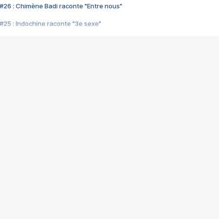
#26 : Chimène Badi raconte "Entre nous"
#25 : Indochine raconte "3e sexe"
#24 : Zaho raconte "C'est chelou"
#23 : Patrick Bruel raconte "Au café des délices"
#22 : Kyo raconte "Le chemin"
#21 : Nolwenn Leroy raconte "Cassé"
#20 : Patrick Hernandez raconte "Born to be alive"
#19 : Lorie raconte "Près de moi"
#18 : Michael Jones raconte "A nos actes manqués" (avec Jean-Jacque
#17 : Khaled raconte "Aïcha"
#16 : Corneille raconte "Parce qu'on vient de loin"
#15 : Indochine raconte "L'aventurier"
14 : Lorie raconte "Sur un air latino"