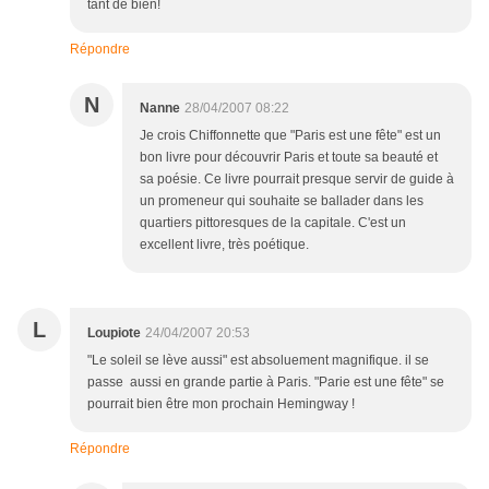
tant de bien!
Répondre
N
Nanne
28/04/2007 08:22
Je crois Chiffonnette que "Paris est une fête" est un
bon livre pour découvrir Paris et toute sa beauté et
sa poésie. Ce livre pourrait presque servir de guide à
un promeneur qui souhaite se ballader dans les
quartiers pittoresques de la capitale. C'est un
excellent livre, très poétique.
L
Loupiote
24/04/2007 20:53
"Le soleil se lève aussi" est absoluement magnifique. il se
passe aussi en grande partie à Paris. "Parie est une fête" se
pourrait bien être mon prochain Hemingway !
Répondre