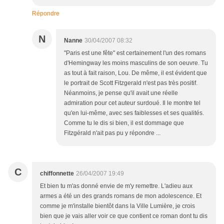
Répondre
N
Nanne
30/04/2007 08:32
"Paris est une fête" est certainement l'un des romans
d'Hemingway les moins masculins de son oeuvre. Tu
as tout à fait raison, Lou. De même, il est évident que
le portrait de Scott Fitzgerald n'est pas très positif.
Néanmoins, je pense qu'il avait une réelle
admiration pour cet auteur surdoué. Il le montre tel
qu'en lui-même, avec ses faiblesses et ses qualités.
Comme tu le dis si bien, il est dommage que
Fitzgérald n'ait pas pu y répondre ...
C
chiffonnette
26/04/2007 19:49
Et bien tu m'as donné envie de m'y remettre. L'adieu aux
armes a été un des grands romans de mon adolescence. Et
comme je m'installe bientôt dans la Ville Lumière, je crois
bien que je vais aller voir ce que contient ce roman dont tu dis