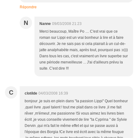
Répondre
N
Nanne
09/03/2008 21:23
Merci beaucoup, Maître Po .... C'est vrai que ce
roman sur Lippi est un vrai bonheur à lire et à faire
découvrir. Je ne sais pas si cela plairait à un cul-de-
jatte analphabète mais, après tout, pourquoi pas :o)))
Dans tous les cas, c'est vraiment un livre superbe sur
une période merveilleuse ... J'ai d'ailleurs prévu la
suite. C'est dire !!!
C
clotilde
04/03/2008 16:39
bonjour ,je suis en plein dans "la passion Lippi" Quel bonheur
,quel livre ,quel talent ! tout me plait dans ce livre ,il me fait
rêver ,m'émeut ,me passionne !Si vous aimez les livres bien
écrit ,je vous conseille vivement de lire "la Cyprina " de Sylvie
Dervin ,qui m'a fait le même effet et qui se passe aussi à
l'époque des Borgia !Ce livre est écrit avec la même fougue