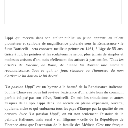
Lippi qui recevra dans son atelier public un jeune apprenti au talent
prometteur et symbole de magnificence picturale sous la Renaissance - le
futur Botticelli - sera consacré meilleur peintre en 1461, à l'âge de 55 ans.
Grâce à lui, les peintres et les sculpteurs ne seront plus jamais de simples et
modestes artisans d'art, mais réellement des artistes à part entière. "
Tous les
artistes de Toscane, de Rome, de Sienne lui doivent une éternelle
reconnaissance. Tout ce qui, un jour, s'honore ou s'honorera du nom
d'artiste le lui doit ou le lui devra
".
"
La passion Lippi
" est un hymne à la beauté de la Renaissance italienne.
Sophie Chauveau nous fait revivre l'existence d'un artiste hors du commun,
parfois éclipsé par son élève, Botticelli. On suit les tribulations et autres
frasques de Fillipo Lippi dans une société en pleine expansion, ouverte,
opulente, riche et qui embrasera tous les pays d'Europe par la qualité de ses
oeuvres. Avec "
La passion Lippi
", on vit non seulement l'histoire de la
peinture italienne, mais aussi - en filigrane - celle de la République de
Florence ainsi que l'ascension de la famille des Médicis. C'est une fresque