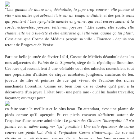
"
Une gamine de douze ans, déchaînée, la jupe trop courte - elle pousse si
vite - des nattes qui zèbrent l'air sur un tempo endiablé, et des petits seins
qui pointent ! Une nymphette montée en graine, qui veut encore sauter à la
corde, échevelée, joyeuse, tellement joyeuse ! Elle saute, elle saute, elle
chante, elle rie à tue-tête et elle embrasse qui elle veut, quand ça lui plaît
".
C'est ainsi que Cosme de Médicis perçoit sa ville - Florence - depuis son
retour de Bruges et de Venise.
Par une belle journée de février 1414, Cosme de Médicis déambule dans les
rues adjacentes du
Palais de la
Signoria
, siège de la république florentine.
Ces rues qui ressemblent à une véritable cour des miracles rassemblent tout
une population d'artistes de cirque, acrobates, jongleurs, cracheurs de feu,
joueurs de fifre et peintres de rue qui vivent de l'aumône des riches
marchands florentins. Cosme est bien loin de se douter qu'il part à la
découverte d'un joyau à l'état brut - une perle rare - qu'il lui faudra travailler,
façonner, ouvrager pour
en faire sortir le meilleur et le plus beau. En attendant, c'est une plante de
pieds cornue qu'il aperçoit. Et ces pieds crasseux s'affairent autour de
l'esquisse d'une oeuvre admirable :
Le jardin des Oliviers
. "
Incroyable ! Il n'a
jamais vu, ni même imaginer "ça" possible ! Une telle épaisseur de corne
couvre ces pieds [...]. Prêt à l'enjamber, Cosme s'interrompt. La rue est
étroite et va rétrécissant encore. Or la forme en haillons occupe tout