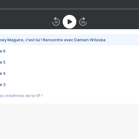
bey Maguire, c'est lui ! Rencontre avec Damien Witecka
e 6
e 5
e 4
e 3
s créatrices de la VF !
e 2
e 1
e Mektoub My Love arrive enfin ! Rencontre avec Shaïn Boumedine et Sal