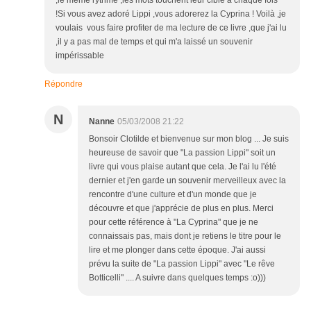
,le même rythme ,les mots touchent leur cible à chaque fois
!Si vous avez adoré Lippi ,vous adorerez la Cyprina ! Voilà ,je
voulais vous faire profiter de ma lecture de ce livre ,que j'ai lu
,il y a pas mal de temps et qui m'a laissé un souvenir
impérissable
Répondre
N
Nanne
05/03/2008 21:22
Bonsoir Clotilde et bienvenue sur mon blog ... Je suis
heureuse de savoir que "La passion Lippi" soit un
livre qui vous plaise autant que cela. Je l'ai lu l'été
dernier et j'en garde un souvenir merveilleux avec la
rencontre d'une culture et d'un monde que je
découvre et que j'apprécie de plus en plus. Merci
pour cette référence à "La Cyprina" que je ne
connaissais pas, mais dont je retiens le titre pour le
lire et me plonger dans cette époque. J'ai aussi
prévu la suite de "La passion Lippi" avec "Le rêve
Botticelli" .... A suivre dans quelques temps :o)))