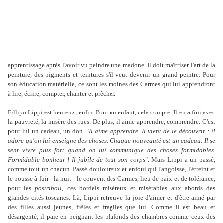
apprentissage après l'avoir vu peindre une madone. Il doit maîtriser l'art de la
peinture, des pigments et teintures s'il veut devenir un grand peintre. Pour
son éducation matérielle, ce sont les moines des Carmes qui lui apprendront
à lire, écrire, compter, chanter et prêcher.
Fillipo Lippi est heureux, enfin. Pour un enfant, cela compte. Il en a fini avec
la pauvreté, la misère des rues. De plus, il aime apprendre, comprendre. C'est
pour lui un cadeau, un don. "
Il aime apprendre. Il vient de le découvrir : il
adore qu'on lui enseigne des choses. Chaque nouveauté est un cadeau. Il se
sent vivre plus fort quand on lui communique des choses formidables.
Formidable bonheur ! Il jubile de tout son corps
". Mais Lippi a un passé,
comme tout un chacun. Passé douloureux et enfoui qui l'angoisse, l'étreint et
le pousse à fuir - la nuit - le couvent des Carmes, lieu de paix et de tolérance,
pour les
postriboli
, ces bordels miséreux et misérables aux abords des
grandes cités toscanes. Là, Lippi retrouve la joie d'aimer et d'être aimé par
des filles aussi jeunes, frêles et fragiles que lui. Comme il est beau et
désargenté, il paie en peignant les plafonds des chambres comme ceux des