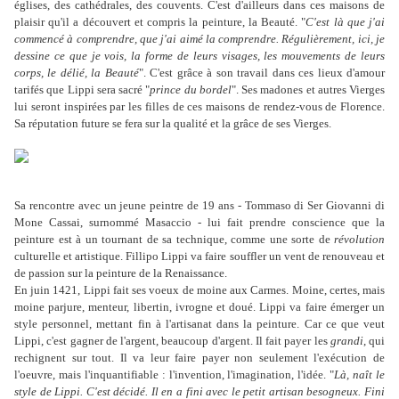
églises, des cathédrales, des couvents. C'est d'ailleurs dans ces maisons de
plaisir qu'il a découvert et compris la peinture, la Beauté. "
C'est là que j'ai
commencé à comprendre, que j'ai aimé la comprendre. Régulièrement, ici, je
dessine ce que je vois, la forme de leurs visages, les mouvements de leurs
corps, le délié, la Beauté
". C'est grâce à son travail dans ces lieux d'amour
tarifés que Lippi sera sacré "
prince du bordel
". Ses madones et autres Vierges
lui seront inspirées par les filles de ces maisons de rendez-vous de Florence.
Sa réputation future se fera sur la qualité et la grâce de ses Vierges.
Sa rencontre avec un jeune peintre de 19 ans - Tommaso di Ser Giovanni di
Mone Cassai, surnommé Masaccio - lui fait prendre conscience que la
peinture est à un tournant de sa technique, comme une sorte de
révolution
culturelle et artistique. Fillipo Lippi va faire souffler un vent de renouveau et
de passion sur la peinture de la Renaissance.
En juin 1421, Lippi fait ses voeux de moine aux Carmes. Moine, certes, mais
moine parjure, menteur, libertin, ivrogne et doué. Lippi va faire émerger un
style personnel, mettant fin à l'artisanat dans la peinture. Car ce que veut
Lippi, c'est gagner de l'argent, beaucoup d'argent. Il fait payer les
grandi
, qui
rechignent sur tout. Il va leur faire payer non seulement l'exécution de
l'oeuvre, mais l'inquantifiable : l'invention, l'imagination, l'idée. "
Là, naît le
style de Lippi. C'est décidé. Il en a fini avec le petit artisan besogneux. Fini