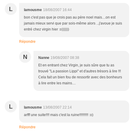
L
lamousme
18/08/2007 16:44
bon c'est pas que je crois pas au père noel mais....on est
jamais mieux servi que par sois-même alors ...j'avoue je suis
entré chez virgin hier :o))))))
Répondre
N
Nanne
19/08/2007 08:38
Et en entrant chez Virgin, je suis sûre que tu as
trouvé "La passion Lippi" et d'autres trésors à lire !!!
Cela fait un bien fou de ressortir avec des bonheurs
à lire entre les mains....
L
lamousme
13/08/2007 22:14
arfff une suite!!!! mais c'est la ruine!!!!!!!!!! :o)
Répondre