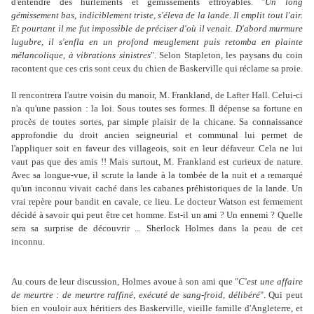
d'entendre des hurlements et gémissements effroyables. "
Un long
gémissement bas, indiciblement triste, s'éleva de la lande. Il emplit tout l'air.
Et pourtant il me fut impossible de préciser d'où il venait. D'abord murmure
lugubre, il s'enfla en un profond meuglement puis retomba en plainte
mélancolique, à vibrations sinistres
". Selon Stapleton, les paysans du coin
racontent que ces cris sont ceux du chien de Baskerville qui réclame sa proie.
Il rencontrera l'autre voisin du manoir, M. Frankland, de Lafter Hall. Celui-ci
n'a qu'une passion : la loi. Sous toutes ses formes. Il dépense sa fortune en
procès de toutes sortes, par simple plaisir de la chicane. Sa connaissance
approfondie du droit ancien seigneurial et communal lui permet de
l'appliquer soit en faveur des villageois, soit en leur défaveur. Cela ne lui
vaut pas que des amis !! Mais surtout, M. Frankland est curieux de nature.
Avec sa longue-vue, il scrute la lande à la tombée de la nuit et a remarqué
qu'un inconnu vivait caché dans les cabanes préhistoriques de la lande. Un
vrai repère pour bandit en cavale, ce lieu. Le docteur Watson est fermement
décidé à savoir qui peut être cet homme. Est-il un ami ? Un ennemi ? Quelle
sera sa surprise de découvrir ... Sherlock Holmes dans la peau de cet
inconnu.
Au cours de leur discussion, Holmes avoue à son ami que "
C'est une affaire
de meurtre : de meurtre raffiné, exécuté de sang-froid, délibéré
". Qui peut
bien en vouloir aux héritiers des Baskerville, vieille famille d'Angleterre, et