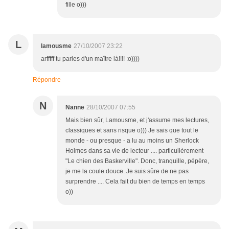
fille o)))
L
lamousme
27/10/2007 23:22
arfffff tu parles d'un maître là!!!! :o))))
Répondre
N
Nanne
28/10/2007 07:55
Mais bien sûr, Lamousme, et j'assume mes lectures,
classiques et sans risque o))) Je sais que tout le
monde - ou presque - a lu au moins un Sherlock
Holmes dans sa vie de lecteur .... particulièrement
"Le chien des Baskerville". Donc, tranquille, pépère,
je me la coule douce. Je suis sûre de ne pas
surprendre .... Cela fait du bien de temps en temps
o))