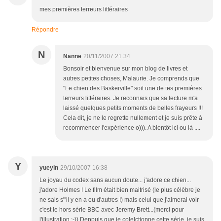
mes premières terreurs littéraires
Répondre
N
Nanne
20/11/2007 21:34
Bonsoir et bienvenue sur mon blog de livres et
autres petites choses, Malaurie. Je comprends que
"Le chien des Baskerville" soit une de tes premières
terreurs littéraires. Je reconnais que sa lecture m'a
laissé quelques petits moments de belles frayeurs !!!
Cela dit, je ne le regrette nullement et je suis prête à
recommencer l'expérience o))). A bientôt ici ou là ....
Y
yueyin
29/10/2007 16:38
Le joyau du codex sans aucun doute... j'adore ce chien...
j'adore Holmes ! Le film était bien maitrisé (le plus célèbre je
ne sais s"'il y en a eu d'autres !) mais celui que j'aimerai voir
c'est le hors série BBC avec Jeremy Brett...(merci pour
l'illustration :-)) Deppuis que je colelctionne cette série, je suis