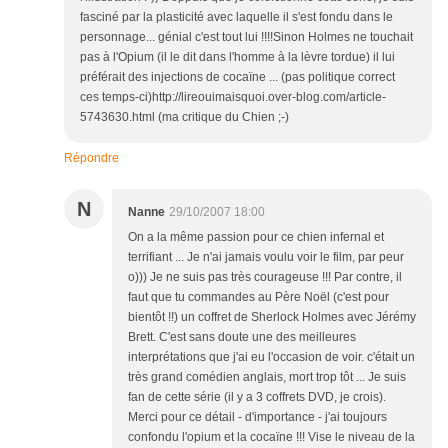
fasciné par la plasticité avec laquelle il s'est fondu dans le
personnage... génial c'est tout lui !!!!Sinon Holmes ne touchait
pas à l'Opium (il le dit dans l'homme à la lèvre tordue) il lui
préférait des injections de cocaïne ... (pas politique correct
ces temps-ci)http://lireouimaisquoi.over-blog.com/article-
5743630.html (ma critique du Chien ;-)
Répondre
N
Nanne
29/10/2007 18:00
On a la même passion pour ce chien infernal et
terrifiant ... Je n'ai jamais voulu voir le film, par peur
o))) Je ne suis pas très courageuse !!! Par contre, il
faut que tu commandes au Père Noël (c'est pour
bientôt !!) un coffret de Sherlock Holmes avec Jérémy
Brett. C'est sans doute une des meilleures
interprétations que j'ai eu l'occasion de voir. c'était un
très grand comédien anglais, mort trop tôt ... Je suis
fan de cette série (il y a 3 coffrets DVD, je crois).
Merci pour ce détail - d'importance - j'ai toujours
confondu l'opium et la cocaïne !!! Vise le niveau de la