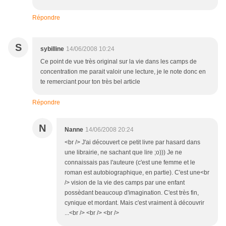
Répondre
S
sybilline
14/06/2008 10:24
Ce point de vue très original sur la vie dans les camps de
concentration me parait valoir une lecture, je le note donc en
te remerciant pour ton très bel article
Répondre
N
Nanne
14/06/2008 20:24
<br /> J'ai découvert ce petit livre par hasard dans
une librairie, ne sachant que lire ;o))) Je ne
connaissais pas l'auteure (c'est une femme et le
roman est autobiographique, en partie). C'est une<br
/> vision de la vie des camps par une enfant
possèdant beaucoup d'imagination. C'est très fin,
cynique et mordant. Mais c'est vraiment à découvrir
...<br /> <br /> <br />