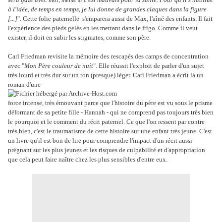
à l'idée, de temps en temps, je lui donne de grandes claques dans la figure
[...]
". Cette folie paternelle s'emparera aussi de Max, l'aîné des enfants. Il fait
l'expérience des pieds gelés en les mettant dans le frigo. Comme il veut
exister, il doit en subir les stigmates, comme son père.
Carl Friedman revisite la mémoire des
rescapés des camps de concentration
avec "
Mon Père couleur de nuit
". Elle réussit l'exploit de parler d'un sujet
très lourd et très dur sur un ton (presque) léger. Carl Friedman a écrit là un
roman d'une
force intense, très émouvant parce que l'histoire du père est vu sous le prisme
déformant de sa petite fille - Hannah - qui ne comprend pas toujours très bien
le pourquoi et le comment du récit paternel. Ce que l'on ressent par contre
très bien, c'est le traumatisme de cette histoire sur une enfant très jeune. C'est
un livre qu'il est bon de lire pour comprendre l'impact d'un récit aussi
prégnant sur les plus jeunes et les risques de culpabilité et d'appropriation
que cela peut faire naître chez les plus sensibles d'entre eux.