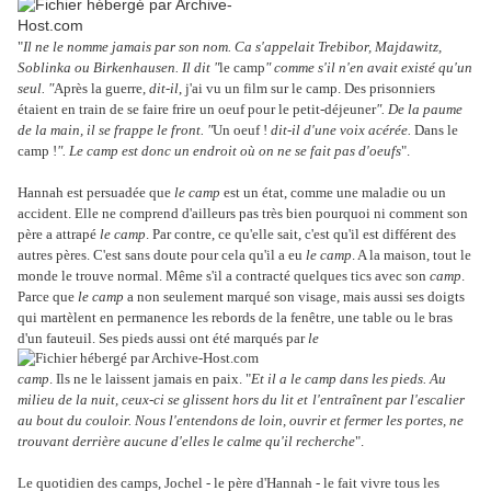
"
Il ne le nomme jamais par son nom. Ca s'appelait Trebibor, Majdawitz,
Soblinka ou Birkenhausen. Il dit "
le camp
" comme s'il n'en avait existé qu'un
seul. "
Après la guerre,
dit-il
, j'ai vu un film sur le camp. Des prisonniers
étaient en train de se faire frire un oeuf pour le petit-déjeuner
". De la paume
de la main, il se frappe le front. "
Un oeuf !
dit-il d'une voix acérée.
Dans le
camp !
". Le camp est donc un endroit où on ne se fait pas d'oeufs
".
Hannah est persuadée que
le camp
est un état, comme une maladie ou un
accident. Elle ne comprend d'ailleurs pas très bien pourquoi ni comment son
père a attrapé
le camp
. Par contre, ce qu'elle sait, c'est qu'il est différent des
autres pères. C'est sans doute pour cela qu'il a eu
le camp
. A la maison, tout le
monde le trouve normal. Même s'il a contracté quelques tics avec son
camp
.
Parce que
le camp
a non seulement marqué son visage, mais aussi ses doigts
qui martèlent en permanence les rebords de la fenêtre, une table ou le bras
d'un fauteuil. Ses pieds aussi ont été marqués par
le
camp
. Ils ne le laissent jamais en paix. "
Et il a le camp dans les pieds. Au
milieu de la nuit, ceux-ci se glissent hors du lit et
l'entraînent par l'escalier
au bout du couloir. Nous l'entendons de loin, ouvrir et fermer les portes, ne
trouvant derrière aucune d'elles le calme qu'il recherche
".
Le quotidien des camps, Jochel - le père d'Hannah - le fait vivre tous les