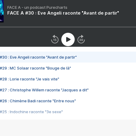
FACE A - un podcast Purecharts
FACE A #30 : Eve Angeli raconte "Avant de partir"
#30 : Eve Angeli raconte "Avant de partir"
#29 : MC Solaar raconte "Bouge de là"
28 : Lorie raconte "Je vais vite"
#27 : Christophe Willem raconte "Jacques a dit"
#26 : Chimène Badi raconte "Entre nous"
#25 : Indochine raconte "3e sexe"
#24 : Zaho raconte "C'est chelou"
#23 : Patrick Bruel raconte "Au café des délices"