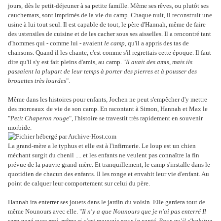
jours,
dès le petit-déjeuner à sa petite famille. Même ses rêves, ou plutôt ses
cauchemars, sont imprimés de la vie du camp. Chaque nuit, il reconstruit une
usine à lui tout seul. Il est capable de tout, le père d'Hannah, même de faire
des ustensiles de cuisine et de les cacher sous ses aisselles. Il a rencontré tant
d'hommes qui - comme lui - avaient
le camp
, qu'il a appris des tas de
chansons. Quand il les chante, c'est comme s'il regrettais cette époque. Il faut
dire qu'il s'y est fait pleins d'amis, au camp. "
Il avait des amis, mais ils
passaient la plupart de leur temps à porter des pierres et à pousser des
brouettes très lourdes
".
Même dans les histoires pour enfants, Jochen ne peut s'empêcher d'y mettre
des morceaux
de vie de son camp. En racontant à Simon, Hannah et Max le
"
Petit Chaperon rouge
", l'histoire se travestit très rapidement en souvenir
morbide.
La grand-mère a le typhus et elle est à l'infirmerie. Le loup est un chien
méchant surgit du chenil .... et les enfants ne veulent pas connaître la fin
prévue de la pauvre grand-mère. Et tranquillement, le camp s'installe dans le
quotidien de chacun des enfants. Il les ronge et envahit leur vie d'enfant. Au
point de calquer leur comportement sur celui du père.
Hannah ira enterrer ses jouets dans le jardin du voisin. Elle gardera tout de
même Nounours avec elle. "
Il n'y a que Nounours que je n'ai pas enterré Il
sera gazé avec moi, même si c'est mauvais pour la santé. Pour qu'il s'habitue