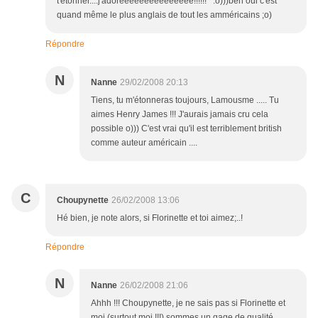
t'etonner....j'adoreeeeeeeeeeeeeee!!!!!! :o)))ben oui c'est
quand même le plus anglais de tout les amméricains ;o)
Répondre
N
Nanne
29/02/2008 20:13
Tiens, tu m'étonneras toujours, Lamousme ..... Tu
aimes Henry James !!! J'aurais jamais cru cela
possible o))) C'est vrai qu'il est terriblement british
comme auteur américain ....
C
Choupynette
26/02/2008 13:06
Hé bien, je note alors, si Florinette et toi aimez;..!
Répondre
N
Nanne
26/02/2008 21:06
Ahhh !!! Choupynette, je ne sais pas si Florinette et
moi (surtout moi !!!) sommes un gage de qualité,