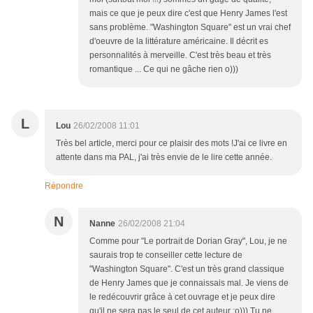
mais ce que je peux dire c'est que Henry James l'est
sans problème. "Washington Square" est un vrai chef
d'oeuvre de la littérature américaine. Il décrit es
personnalités à merveille. C'est très beau et très
romantique ... Ce qui ne gâche rien o)))
L
Lou
26/02/2008 11:01
Très bel article, merci pour ce plaisir des mots !J'ai ce livre en
attente dans ma PAL, j'ai très envie de le lire cette année.
Répondre
N
Nanne
26/02/2008 21:04
Comme pour "Le portrait de Dorian Gray", Lou, je ne
saurais trop te conseiller cette lecture de
"Washington Square". C'est un très grand classique
de Henry James que je connaissais mal. Je viens de
le redécouvrir grâce à cet ouvrage et je peux dire
qu'il ne sera pas le seul de cet auteur :o))) Tu ne