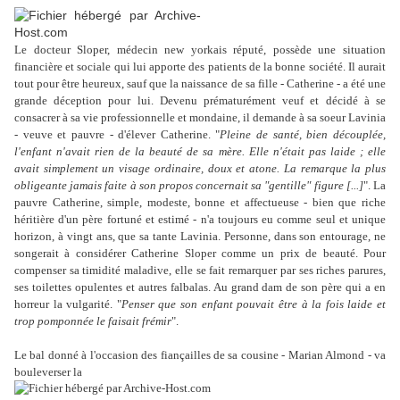
Le docteur Sloper, médecin new yorkais réputé, possède une situation
financière et sociale qui lui apporte des patients de la bonne société. Il aurait
tout pour être heureux, sauf que la naissance de sa fille - Catherine - a été une
grande déception pour lui. Devenu prématurément veuf et décidé à se
consacrer à sa vie professionnelle et mondaine, il demande à sa soeur Lavinia
- veuve et pauvre - d'élever Catherine. "
Pleine de santé, bien découplée,
l'enfant n'avait rien de la beauté de sa mère. Elle n'était pas laide ; elle
avait simplement un visage ordinaire, doux et atone. La remarque la plus
obligeante jamais faite à son propos concernait sa "gentille" figure [...]
". La
pauvre Catherine, simple, modeste, bonne et affectueuse - bien que riche
héritière d'un père fortuné et estimé - n'a toujours eu comme seul et unique
horizon, à vingt ans, que sa tante Lavinia. Personne, dans son entourage, ne
songerait à considérer Catherine Sloper comme un prix de beauté. Pour
compenser sa timidité maladive, elle se fait remarquer par ses riches parures,
ses toilettes opulentes et autres falbalas. Au grand dam de son père qui a en
horreur la vulgarité. "
Penser que son enfant pouvait être à la fois laide et
trop pomponnée le faisait frémir
".
Le bal donné à l'occasion des fiançailles de sa cousine - Marian Almond - va
bouleverser la