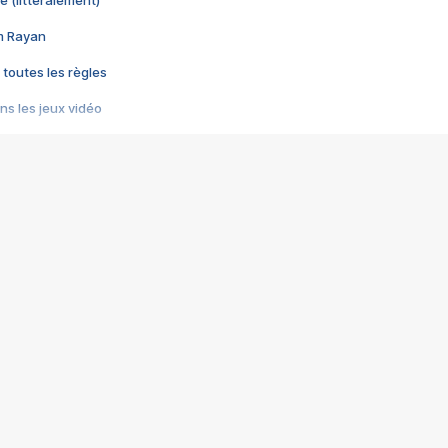
e (littéralement)
im Rayan
 toutes les règles
s les jeux vidéo
us choquant de Rockstar ? - Le scandale BULLY
e plus moche de Steam
du RÊVE tourne au CAUCHEMAR
pendant 8 heures
it… à tort
umiliés par un jeu vidéo
ire - Final Fantasy 8
ti un empire - Age of Empires
story DOFUS