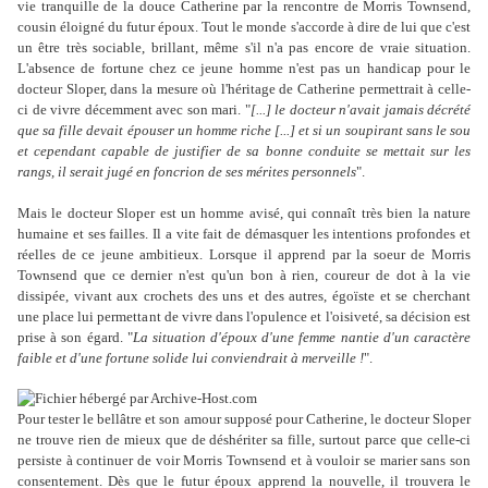
vie tranquille de la douce Catherine par la rencontre de Morris Townsend,
cousin éloigné du futur époux. Tout le monde s'accorde à dire de lui que c'est
un être très sociable, brillant, même s'il n'a pas encore de vraie situation.
L'absence de fortune chez ce jeune homme n'est pas un handicap pour le
docteur Sloper, dans la mesure où l'héritage de Catherine permettrait à celle-
ci de vivre décemment avec son mari. "
[...] le docteur n'avait jamais décrété
que sa fille devait épouser un homme riche [...] et si un soupirant sans le sou
et cependant capable de justifier de sa bonne conduite se mettait sur les
rangs, il serait jugé en foncrion de ses mérites personnels
".
Mais le docteur Sloper est un homme avisé, qui connaît très bien la nature
humaine et ses failles. Il a vite fait de démasquer les intentions profondes et
réelles de ce jeune ambitieux. Lorsque il apprend par la soeur de Morris
Townsend que ce dernier n'est qu'un bon à rien, coureur de dot à la vie
dissipée, vivant aux crochets des uns et des autres, égoïste et se cherchant
une place lui permettant de vivre dans l'opulence et l'oisiveté, sa décision est
prise à son égard. "
La situation d'époux d'une femme nantie d'un caractère
faible et d'une fortune solide lui conviendrait à merveille !
".
Pour tester le bellâtre et son amour supposé pour Catherine, le docteur Sloper
ne trouve rien de mieux que de déshériter sa fille, surtout parce que celle-ci
persiste à continuer de voir Morris Townsend et à vouloir se marier sans son
consentement. Dès que le futur époux apprend la nouvelle, il trouvera le