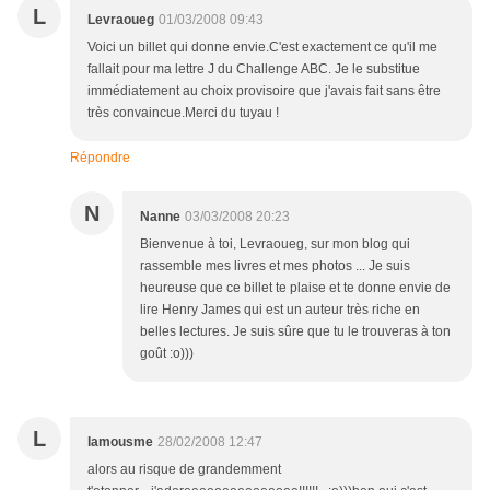
L
Levraoueg
01/03/2008 09:43
Voici un billet qui donne envie.C'est exactement ce qu'il me
fallait pour ma lettre J du Challenge ABC. Je le substitue
immédiatement au choix provisoire que j'avais fait sans être
très convaincue.Merci du tuyau !
Répondre
N
Nanne
03/03/2008 20:23
Bienvenue à toi, Levraoueg, sur mon blog qui
rassemble mes livres et mes photos ... Je suis
heureuse que ce billet te plaise et te donne envie de
lire Henry James qui est un auteur très riche en
belles lectures. Je suis sûre que tu le trouveras à ton
goût :o)))
L
lamousme
28/02/2008 12:47
alors au risque de grandemment