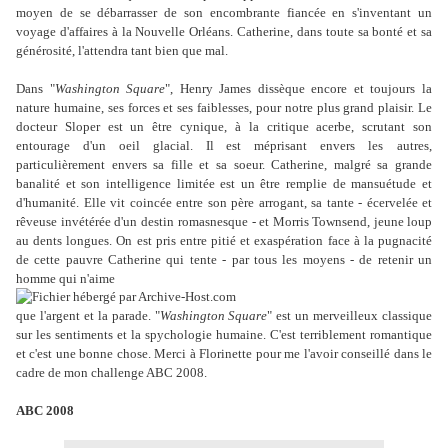
moyen de se débarrasser de son encombrante fiancée en s'inventant un
voyage d'affaires à la Nouvelle Orléans. Catherine, dans toute sa bonté et sa
générosité, l'attendra tant bien que mal.
Dans "
Washington Square
", Henry James dissèque encore et toujours la
nature humaine, ses forces et ses faiblesses, pour notre plus grand plaisir. Le
docteur Sloper est un être cynique, à la critique acerbe, scrutant son
entourage d'un oeil glacial. Il est méprisant envers les
autres,
particulièrement envers sa fille et sa soeur. Catherine, malgré sa grande
banalité et son intelligence limitée est un être remplie de mansuétude et
d'humanité. Elle vit coincée entre son père arrogant, sa tante - écervelée et
rêveuse invétérée d'un destin
romasnesque - et Morris Townsend, jeune loup
au dents longues. On est pris entre pitié et exaspération face à la pugnacité
de cette pauvre Catherine qui tente - par tous les moyens - de retenir un
homme qui n'aime
que l'argent et la parade. "
Washington Square
" est un merveilleux classique
sur les sentiments et la spychologie humaine. C'est terriblement romantique
et c'est une bonne chose. Merci à Florinette pour me l'avoir conseillé dans le
cadre de mon challenge ABC 2008.
ABC 2008