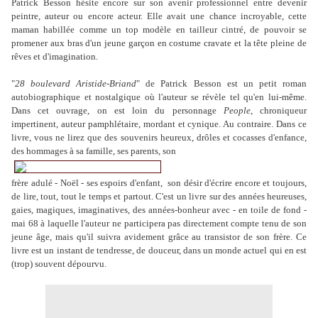
Patrick Besson hésite encore sur son avenir professionnel entre devenir
peintre, auteur ou encore acteur. Elle avait une chance incroyable, cette
maman habillée comme un top modèle en tailleur cintré, de pouvoir se
promener aux bras d'un jeune garçon en costume cravate et la tête pleine de
rêves et d'imagination.
"
28 boulevard Aristide-Briand
" de Patrick Besson est un petit roman
autobiographique et nostalgique où l'auteur se révèle tel qu'en lui-même.
Dans cet ouvrage, on est loin du personnage
People
, chroniqueur
impertinent, auteur pamphlétaire, mordant et cynique. Au contraire. Dans ce
livre, vous ne lirez que des souvenirs heureux, drôles et cocasses d'enfance,
des hommages à sa famille, ses parents, son
frère adulé - Noël - ses espoirs d'enfant, son désir d'écrire encore et toujours,
de lire, tout, tout le temps et partout. C'est un livre sur des années heureuses,
gaies, magiques, imaginatives, des années-bonheur avec - en toile de fond -
mai 68 à laquelle l'auteur ne participera pas directement compte tenu de son
jeune âge, mais qu'il suivra avidement grâce au transistor de son frère. Ce
livre est un instant de tendresse, de douceur, dans un monde actuel qui en est
(trop) souvent dépourvu.