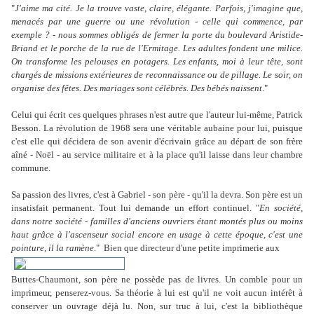
"
J'aime ma cité. Je la trouve vaste, claire, élégante. Parfois, j'imagine que,
menacés par une guerre ou une révolution - celle qui commence, par
exemple ? - nous sommes obligés de fermer la porte du boulevard Aristide-
Briand et le porche de la rue de l'Ermitage. Les adultes fondent une milice.
On transforme les pelouses en potagers. Les enfants, moi à leur tête, sont
chargés de missions extérieures de reconnaissance ou de pillage. Le soir, on
organise des fêtes. Des mariages sont célébrés. Des bébés naissent
."
Celui qui écrit ces quelques phrases n'est autre que l'auteur lui-même, Patrick
Besson. La révolution de 1968 sera une véritable aubaine pour lui, puisque
c'est elle qui décidera de son avenir d'écrivain grâce au départ de son frère
aîné - Noël - au service militaire et à la place qu'il laisse dans leur chambre
commune.
Sa passion des livres, c'est à Gabriel - son père - qu'il la devra. Son père est un
insatisfait permanent. Tout lui demande un effort continuel. "
En société,
dans notre société - familles d'anciens ouvriers étant montés plus ou moins
haut grâce à l'ascenseur social encore en usage à cette époque, c'est une
pointure, il la ramène
." Bien que directeur d'une petite imprimerie aux
Buttes-Chaumont, son père ne possède pas de livres. Un comble pour un
imprimeur, penserez-vous. Sa théorie à lui est qu'il ne voit aucun intérêt à
conserver un ouvrage déjà lu. Non, sur truc à lui, c'est la bibliothèque