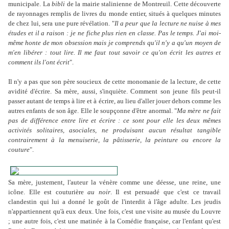
municipale. La
bibli
de la mairie stalinienne de Montreuil. Cette découverte
de rayonnages remplis de livres du monde entier, situés à quelques minutes
de chez lui, sera une pure révélation. "
Il a peur que la lecture ne nuise à mes
études et il a raison : je ne fiche plus rien en classe. Pas le temps. J'ai moi-
même honte de mon obsession mais je comprends qu'il n'y a qu'un moyen de
m'en libérer : tout lire. Il me faut tout savoir ce qu'on écrit les autres et
comment ils l'ont écrit
".
Il n'y a pas que son père soucieux de cette monomanie de la lecture, de cette
avidité d'écrire. Sa mère, aussi, s'inquiète. Comment son jeune fils peut-il
passer autant de temps à lire et à écrire, au lieu d'aller jouer dehors comme les
autres enfants de son âge. Elle le soupçonne d'être anormal. "
Ma mère ne fait
pas de différence entre lire et écrire : ce sont pour elle les deux mêmes
activités solitaires, asociales, ne produisant aucun résultat tangible
contrairement à la menuiserie, la pâtisserie, la peinture ou encore la
couture
".
Sa mère, justement, l'auteur la vénère comme une déesse, une reine, une
icône. Elle est couturière
au noir
. Il est persuadé que c'est ce travail
clandestin qui lui a donné le goût de l'interdit à l'âge adulte. Les jeudis
n'appartiennent qu'à eux deux. Une fois, c'est une visite au musée du Louvre
; une autre fois, c'est une matinée à la Comédie française, car l'enfant qu'est