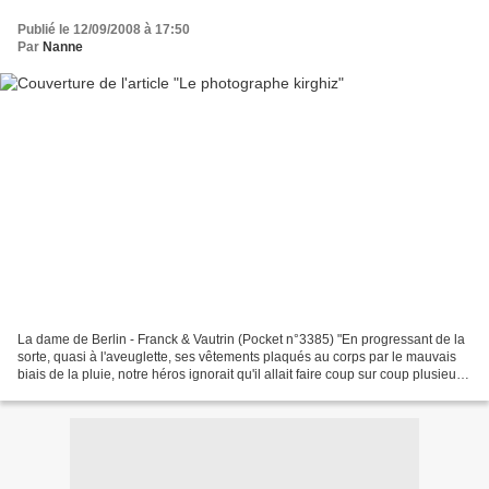
Publié le 12/09/2008 à 17:50
Par
Nanne
La dame de Berlin - Franck & Vautrin (Pocket n°3385) "En progressant de la
sorte, quasi à l'aveuglette, ses vêtements plaqués au corps par le mauvais
biais de la pluie, notre héros ignorait qu'il allait faire coup sur coup plusieurs
rencontres dont il...