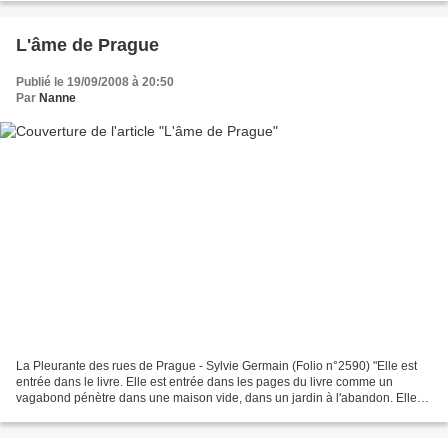
L'âme de Prague
Publié le 19/09/2008 à 20:50
Par
Nanne
La Pleurante des rues de Prague - Sylvie Germain (Folio n°2590) "Elle est
entrée dans le livre. Elle est entrée dans les pages du livre comme un
vagabond pénètre dans une maison vide, dans un jardin à l'abandon. Elle
est entrée, soudain. Mais cela faisait...