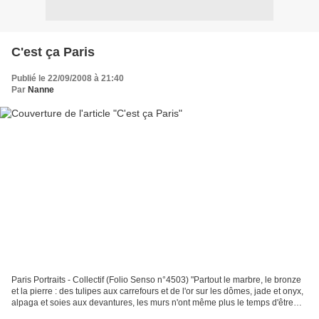
C'est ça Paris
Publié le 22/09/2008 à 21:40
Par
Nanne
Paris Portraits - Collectif (Folio Senso n°4503) "Partout le marbre, le bronze
et la pierre : des tulipes aux carrefours et de l'or sur les dômes, jade et onyx,
alpaga et soies aux devantures, les murs n'ont même plus le temps d'être
pollués : la Ville...