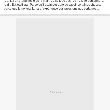
"J'ai fait un grand geste de la main. Je ne juge pas ! Je ne juge personne, ai-
je dit. Et c'était vrai. Parce qu'il est impossible de savoir certaines choses,
parce que je ne ferai jamais l'expérience des pressions que certaines
personnes ont subies pendant...
Publicité