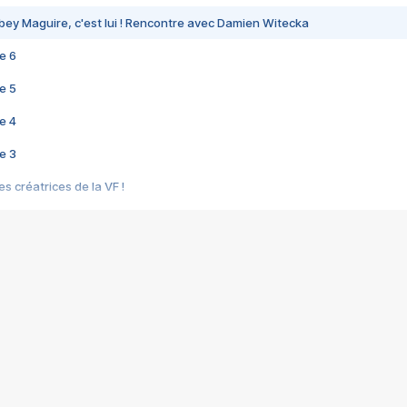
bey Maguire, c'est lui ! Rencontre avec Damien Witecka
e 6
e 5
e 4
e 3
s créatrices de la VF !
e 2
e 1
e Mektoub My Love arrive enfin ! Rencontre avec Shaïn Boumedine et Sal
i : après Toni en famille
elle réalise le bouleversant Dites lui que je l'aime
ais ! Rencontre autour de Vie privée de Rebecca Zlotowski