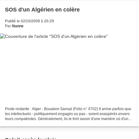
SOS d'un Algérien en colère
Publié le 02/10/2008 à 20:29
Par
Nanne
Poste restante : Alger - Boualem Sansal (Folio n° 4702) Il arrive parfois que
les intellectuels - politiquement engagés ou pas - soient exaspérés envers
leurs compatriotes. Généralement, ils le font savoir d'une manière où d'une
autre. Cela prend alors...