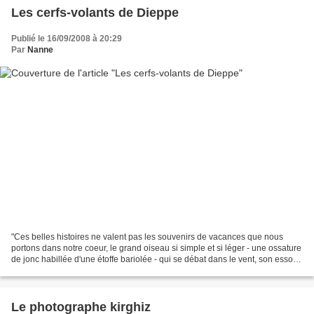
Les cerfs-volants de Dieppe
Publié le 16/09/2008 à 20:29
Par
Nanne
"Ces belles histoires ne valent pas les souvenirs de vacances que nous
portons dans notre coeur, le grand oiseau si simple et si léger - une ossature
de jonc habillée d'une étoffe bariolée - qui se débat dans le vent, son essor
brutal et surtout la courbe...
Le photographe kirghiz