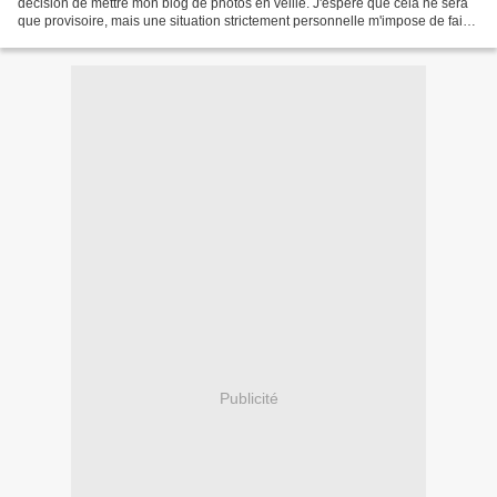
décision de mettre mon blog de photos en veille. J'espère que cela ne sera
que provisoire, mais une situation strictement personnelle m'impose de faire
cette pause. Je ne cherche pas...
Publicité