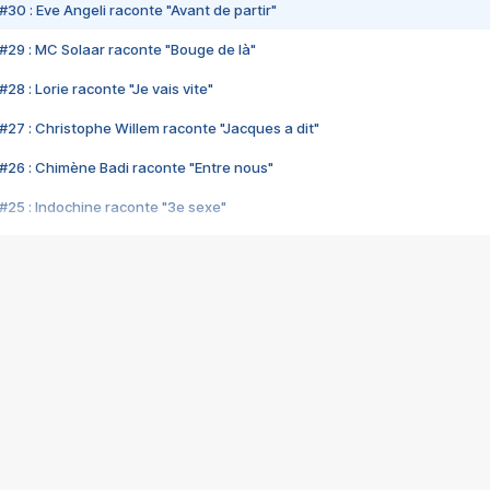
#30 : Eve Angeli raconte "Avant de partir"
#29 : MC Solaar raconte "Bouge de là"
28 : Lorie raconte "Je vais vite"
#27 : Christophe Willem raconte "Jacques a dit"
#26 : Chimène Badi raconte "Entre nous"
#25 : Indochine raconte "3e sexe"
#24 : Zaho raconte "C'est chelou"
#23 : Patrick Bruel raconte "Au café des délices"
#22 : Kyo raconte "Le chemin"
#21 : Nolwenn Leroy raconte "Cassé"
#20 : Patrick Hernandez raconte "Born to be alive"
#19 : Lorie raconte "Près de moi"
#18 : Michael Jones raconte "A nos actes manqués" (avec Jean-Jacque