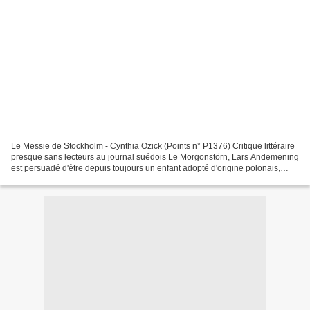
Le Messie de Stockholm - Cynthia Ozick (Points n° P1376) Critique littéraire
presque sans lecteurs au journal suédois Le Morgonstörn, Lars Andemening
est persuadé d'être depuis toujours un enfant adopté d'origine polonais,
entré clandestinement en Suède....