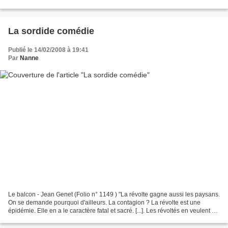
la guerre, dit-il, j'ai vu un film...
La sordide comédie
Publié le 14/02/2008 à 19:41
Par
Nanne
Le balcon - Jean Genet (Folio n° 1149 ) "La révolte gagne aussi les paysans.
On se demande pourquoi d'ailleurs. La contagion ? La révolte est une
épidémie. Elle en a le caractère fatal et sacré. [...]. Les révoltés en veulent au
Clergé, à l'Armée, à la...