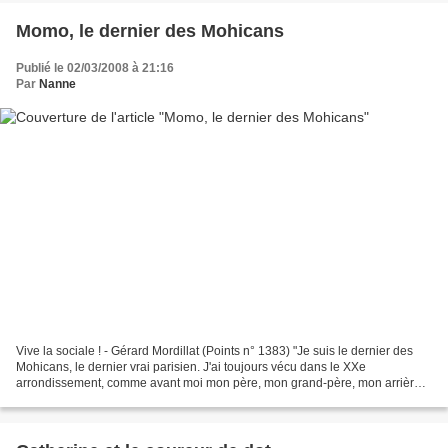
Momo, le dernier des Mohicans
Publié le 02/03/2008 à 21:16
Par
Nanne
Vive la sociale ! - Gérard Mordillat (Points n° 1383) "Je suis le dernier des
Mohicans, le dernier vrai parisien. J'ai toujours vécu dans le XXe
arrondissement, comme avant moi mon père, mon grand-père, mon arrière-
grand-père et le père de celui-ci. Belleville...