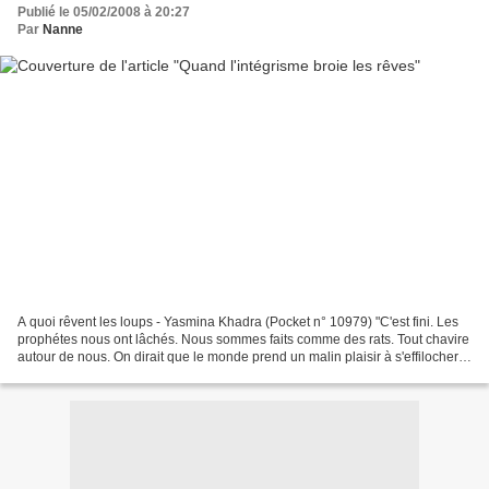
Publié le 05/02/2008 à 20:27
Par
Nanne
A quoi rêvent les loups - Yasmina Khadra (Pocket n° 10979) "C'est fini. Les
prophétes nous ont lâchés. Nous sommes faits comme des rats. Tout chavire
autour de nous. On dirait que le monde prend un malin plaisir à s'effilocher, à
nous filer entre les...