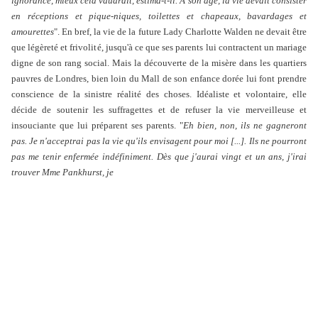
ignorance, mieux cela vaudrait, estima-t-il. A son âge, la vie devait consister
en réceptions et pique-niques, toilettes et chapeaux, bavardages et
amourettes
". En bref, la vie de la future Lady Charlotte Walden ne devait être
que légèreté et frivolité, jusqu'à ce que ses parents lui contractent un mariage
digne de son rang social. Mais la découverte de la misère dans les quartiers
pauvres de Londres, bien loin du Mall de son enfance dorée lui font prendre
conscience de la sinistre réalité des choses. Idéaliste et volontaire, elle
décide de soutenir les suffragettes et de refuser la vie merveilleuse et
insouciante que lui préparent ses parents. "
Eh bien, non, ils ne gagneront
pas. Je n'acceptrai pas la vie qu'ils envisagent pour moi [...]. Ils ne pourront
pas me tenir enfermée indéfiniment. Dès que j'aurai vingt et un ans, j'irai
trouver Mme Pankhurst, je