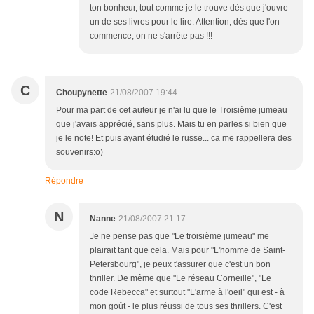
ton bonheur, tout comme je le trouve dès que j'ouvre
un de ses livres pour le lire. Attention, dès que l'on
commence, on ne s'arrête pas !!!
C
Choupynette
21/08/2007 19:44
Pour ma part de cet auteur je n'ai lu que le Troisième jumeau
que j'avais apprécié, sans plus. Mais tu en parles si bien que
je le note! Et puis ayant étudié le russe... ca me rappellera des
souvenirs:o)
Répondre
N
Nanne
21/08/2007 21:17
Je ne pense pas que "Le troisième jumeau" me
plairait tant que cela. Mais pour "L'homme de Saint-
Petersbourg", je peux t'assurer que c'est un bon
thriller. De même que "Le réseau Corneille", "Le
code Rebecca" et surtout "L'arme à l'oeil" qui est - à
mon goût - le plus réussi de tous ses thrillers. C'est