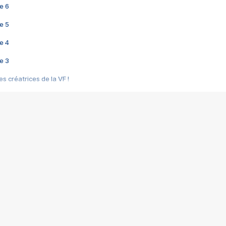
e 6
e 5
e 4
e 3
s créatrices de la VF !
e 2
e 1
e Mektoub My Love arrive enfin ! Rencontre avec Shaïn Boumedine et Sal
i : après Toni en famille
elle réalise le bouleversant Dites lui que je l'aime
ais ! Rencontre autour de Vie privée de Rebecca Zlotowski
 de Marguerite, Grave... Rencontre avec Ella Rumpf
 Les Rêveurs, un film intime sur la santé mentale