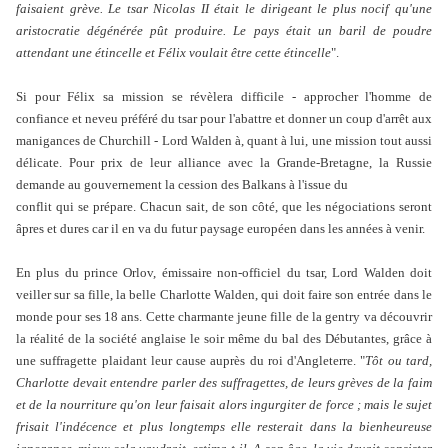
faisaient grève. Le tsar Nicolas II était le dirigeant le plus nocif qu'une
aristocratie dégénérée pût produire. Le pays était un baril de poudre
attendant une étincelle et Félix voulait être cette étincelle
".
Si pour Félix sa mission se révèlera difficile - approcher l'homme de
confiance et neveu préféré du tsar pour l'abattre et donner un coup d'arrêt aux
manigances de Churchill - Lord Walden à, quant à lui, une mission tout aussi
délicate. Pour prix de leur alliance avec la Grande-Bretagne, la Russie
demande au gouvernement la cession des Balkans à l'issue du
conflit qui se prépare. Chacun sait, de son côté, que les négociations seront
âpres et dures car il en va du futur paysage européen dans les années à venir.
En plus du prince Orlov, émissaire non-officiel du tsar, Lord Walden doit
veiller sur sa fille, la belle Charlotte Walden, qui doit faire son entrée dans le
monde pour ses 18 ans. Cette charmante jeune fille de la gentry va découvrir
la réalité de la société anglaise le soir même du bal des Débutantes, grâce à
une suffragette plaidant leur cause auprès du roi d'Angleterre. "
Tôt ou tard,
Charlotte devait entendre parler des suffragettes, de leurs grèves de la faim
et de la nourriture qu'on leur faisait alors ingurgiter de force ; mais le sujet
frisait l'indécence et plus longtemps elle resterait dans la bienheureuse