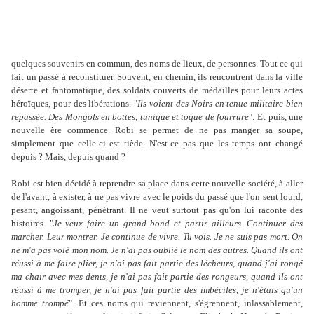
quelques souvenirs en commun, des noms de lieux, de personnes. Tout ce qui
fait un passé à reconstituer. Souvent, en chemin, ils rencontrent dans la ville
déserte et fantomatique, des soldats couverts de médailles pour leurs actes
héroïques, pour des libérations. "
Ils voient des Noirs en tenue militaire bien
repassée. Des Mongols en bottes, tunique et toque de fourrure
".
Et puis, une
nouvelle ère commence. Robi se permet de ne pas manger sa soupe,
simplement que celle-ci est tiède. N'est-ce pas que les temps ont changé
depuis ? Mais, depuis quand ?
Robi est bien décidé à reprendre sa place dans cette nouvelle société, à aller
de l'avant, à exister, à ne pas vivre avec le poids du passé que l'on sent lourd,
pesant, angoissant, pénétrant. Il ne veut surtout pas qu'on lui raconte des
histoires. "
Je veux faire un grand bond et partir ailleurs. Continuer des
marcher. Leur montrer. Je continue de vivre. Tu vois. Je ne suis pas mort. On
ne m'a pas volé mon nom. Je n'ai pas oublié le nom des autres. Quand ils ont
réussi à me faire plier, je n'ai pas fait partie des lécheurs, quand j'ai rongé
ma chair avec mes dents, je n'ai pas fait partie des rongeurs, quand ils ont
réussi à me tromper, je n'ai pas fait partie des imbéciles, je n'étais qu'un
homme trompé
". Et ces noms qui reviennent, s'égrennent, inlassablement,