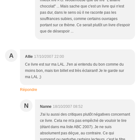
mieux lire P.G. Wodehouse que de lire "L'affaire
chocolat" ... Mais sache que c'est un livre qui n'est
pas dur, dans le sens où il ne raconte pas les
souffrances subies, comme certains ouvrages
portant sur ce thème. Ce serait plutôt un livre d'espoir
que de désespoir ...
A
Allie
17/10/2007 22:00
Ce livre est sur ma LAL. J'en ai entendu du bon comme du
moins bon, mais ton billet est très éclairant! Je le garde sur
ma LAL ;)
Répondre
N
Nanne
18/10/2007 08:52
J'ai lu aussi des critiques plutôt négatives concernant
ce livre. Cela ne m'a pas empêché de vouloir le lire
(étant dans ma liste ABC 2007). Je ne suis
absolument pas déçue, au contraire. Ce qui
surprend ou perturbe certains lecteurs, c'est le titre.