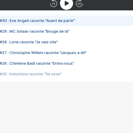
#30 : Eve Angeli raconte "Avant de partir"
#29 : MC Solaar raconte "Bouge de là"
28 : Lorie raconte "Je vais vite"
#27 : Christophe Willem raconte "Jacques a dit"
#26 : Chimène Badi raconte "Entre nous"
#25 : Indochine raconte "3e sexe"
#24 : Zaho raconte "C'est chelou"
#23 : Patrick Bruel raconte "Au café des délices"
#22 : Kyo raconte "Le chemin"
#21 : Nolwenn Leroy raconte "Cassé"
#20 : Patrick Hernandez raconte "Born to be alive"