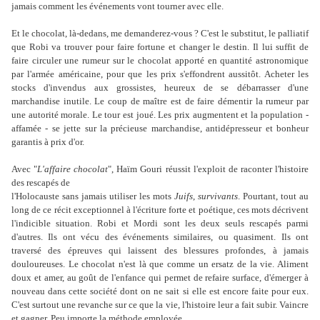
jamais comment les événements vont tourner avec elle.
Et le chocolat, là-dedans, me demanderez-vous ? C'est le substitut, le palliatif
que Robi va trouver pour faire fortune et changer le destin. Il lui suffit de
faire circuler une rumeur sur le chocolat apporté en quantité astronomique
par l'armée américaine, pour que les prix s'effondrent aussitôt. Acheter les
stocks d'invendus aux grossistes, heureux de se débarrasser d'une
marchandise inutile. Le coup de maître est de faire démentir la rumeur par
une autorité morale. Le tour est joué. Les prix augmentent et la population -
affamée - se jette sur la précieuse marchandise, antidépresseur et bonheur
garantis à prix d'or.
Avec "
L'affaire chocolat
", Haïm Gouri réussit l'exploit de raconter l'histoire
des rescapés de
l'Holocauste sans jamais utiliser les mots
Juifs
,
survivants
. Pourtant, tout au
long de ce récit exceptionnel à l'écriture forte et poétique, ces mots décrivent
l'indicible situation. Robi et Mordi sont les deux seuls rescapés parmi
d'autres. Ils ont vécu des événements similaires, ou quasiment. Ils ont
traversé des épreuves qui laissent des blessures profondes, à jamais
douloureuses. Le chocolat n'est là que comme un ersatz de la vie. Aliment
doux et amer, au goût de l'enfance qui permet de refaire surface, d'émerger à
nouveau dans cette société dont on ne sait si elle est encore faite pour eux.
C'est surtout une revanche sur ce que la vie, l'histoire leur a fait subir. Vaincre
et gagner. Peu importe la méthode employée.