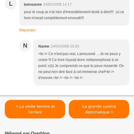
L
lamousme
24/04/2008 14:17
pour le coup je n'ai rien d'irresistiblement drolé à dire!!!! ;o) ce
livre m'avait complètement envouté!!!
Répondre
N
Nanne
24/04/2008 20:05
<br /> Ce n'est pas vrai, Lamousmé ... Je ne peux y
croire !!! Ce livre t'aurait donc métamorphosé à ce
point :o))) Je comprends ce que tu peux ressentir. On
ne peut rien dire face à cet immense chef<br />
d'oeuvre.<br /> <br /> <br />
< La vieille femme et
La grande cuisine
l'enfant
diplomatique >
Hébergé par Overblog