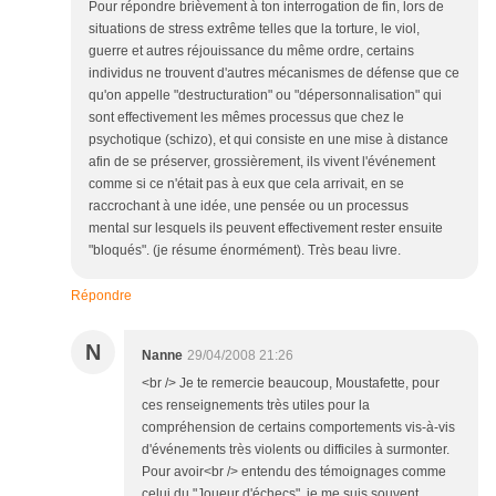
Pour répondre brièvement à ton interrogation de fin, lors de
situations de stress extrême telles que la torture, le viol,
guerre et autres réjouissance du même ordre, certains
individus ne trouvent d'autres mécanismes de défense que ce
qu'on appelle "destructuration" ou "dépersonnalisation" qui
sont effectivement les mêmes processus que chez le
psychotique (schizo), et qui consiste en une mise à distance
afin de se préserver, grossièrement, ils vivent l'événement
comme si ce n'était pas à eux que cela arrivait, en se
raccrochant à une idée, une pensée ou un processus
mental sur lesquels ils peuvent effectivement rester ensuite
"bloqués". (je résume énormément). Très beau livre.
Répondre
N
Nanne
29/04/2008 21:26
<br /> Je te remercie beaucoup, Moustafette, pour
ces renseignements très utiles pour la
compréhension de certains comportements vis-à-vis
d'événements très violents ou difficiles à surmonter.
Pour avoir<br /> entendu des témoignages comme
celui du "Joueur d'échecs", je me suis souvent