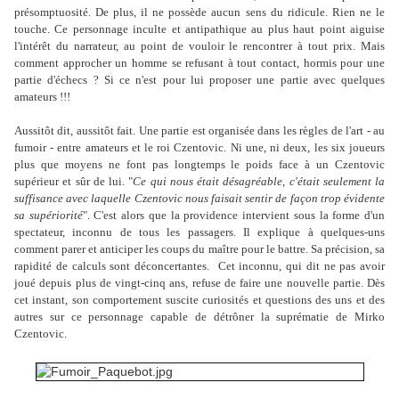
présomptuosité. De plus, il ne possède aucun sens du ridicule. Rien ne le
touche. Ce personnage inculte et antipathique au plus haut point aiguise
l'intérêt du narrateur, au point de vouloir le rencontrer à tout prix. Mais
comment approcher un homme se refusant à tout contact, hormis pour une
partie d'échecs ? Si ce n'est pour lui proposer une partie avec quelques
amateurs !!!
Aussitôt dit, aussitôt fait. Une partie est organisée dans les règles de l'art - au
fumoir - entre amateurs et le roi Czentovic. Ni une, ni deux, les six joueurs
plus que moyens ne font pas longtemps le poids face à un Czentovic
supérieur et sûr de lui. "
Ce qui nous était désagréable, c'était seulement la
suffisance avec laquelle Czentovic nous faisait sentir de façon trop évidente
sa supériorité
". C'est alors que la providence intervient sous la forme d'un
spectateur, inconnu de tous les passagers. Il explique à quelques-uns
comment parer et anticiper les coups du maître pour le battre. Sa précision, sa
rapidité de calculs sont déconcertantes. Cet inconnu, qui dit ne pas avoir
joué depuis plus de vingt-cinq ans, refuse de faire une nouvelle partie. Dès
cet instant, son comportement suscite curiosités et questions des uns et des
autres sur ce personnage capable de détrôner la suprématie de Mirko
Czentovic.