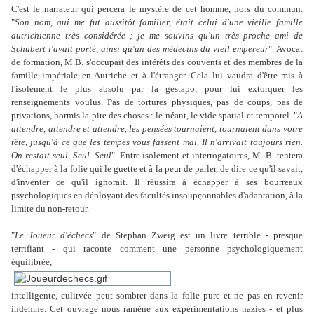
C'est le narrateur qui percera le mystère de cet homme, hors du commun.
"
Son nom, qui me fut aussitôt familier, était celui d'une vieille famille
autrichienne très considérée ; je me souvins qu'un très proche ami de
Schubert l'avait porté, ainsi qu'un des médecins du vieil empereur
". Avocat
de formation, M.B. s'occupait des intérêts des couvents et des membres de la
famille impériale en Autriche et à l'étranger. Cela lui vaudra d'être mis à
l'isolement le plus absolu par la gestapo, pour lui extorquer les
renseignements voulus. Pas de tortures physiques, pas de coups, pas de
privations, hormis la pire des choses : le néant, le vide spatial et temporel. "
A
attendre, attendre et attendre, les pensées tournaient, tournaient dans votre
tête, jusqu'à ce que les tempes vous fassent mal. Il n'arrivait toujours rien.
On restait seul. Seul. Seul
". Entre isolement et interrogatoires, M. B. tentera
d'échapper à la folie qui le guette et à la peur de parler, de dire ce qu'il savait,
d'inventer ce qu'il ignorait. Il réussira à échapper à ses bourreaux
psychologiques en déployant des facultés insoupçonnables d'adaptation, à la
limite du non-retour.
"
Le Joueur d'échecs
" de Stephan Zweig est un livre terrible - presque
terrifiant - qui raconte comment une personne psychologiquement
équilibrée,
intelligente, culitvée peut sombrer dans la folie pure et ne pas en revenir
indemne. Cet ouvrage nous ramène aux expérimentations nazies - et plus