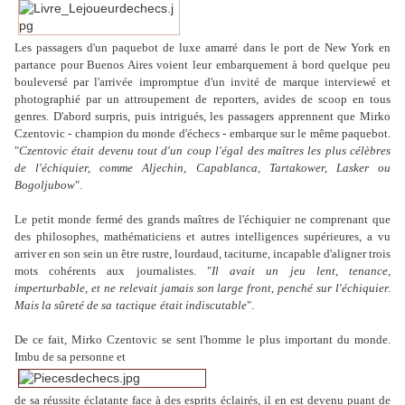
Les passagers d'un paquebot de luxe amarré dans le port de New York en
partance pour Buenos Aires voient leur embarquement à bord quelque peu
bouleversé par l'arrivée impromptue d'un invité de marque interviewé et
photographié par un attroupement de reporters, avides de scoop en tous
genres. D'abord surpris, puis intrigués, les passagers apprennent que Mirko
Czentovic - champion du monde d'échecs - embarque sur le même paquebot.
"
Czentovic était devenu tout d'un coup l'égal des maîtres les plus célèbres
de l'échiquier, comme Aljechin, Capablanca, Tartakower, Lasker ou
Bogoljubow
".
Le petit monde fermé des grands maîtres de l'échiquier ne comprenant que
des philosophes, mathématiciens et autres intelligences supérieures, a vu
arriver en son sein un être rustre, lourdaud, taciturne, incapable d'aligner trois
mots cohérents aux journalistes. "
Il avait un jeu lent, tenance,
imperturbable, et ne relevait jamais son large front, penché sur l'échiquier.
Mais la sûreté de sa
tactique
était indiscutable
".
De ce fait, Mirko Czentovic se sent l'homme le plus important du monde.
Imbu de sa personne et
de sa réussite éclatante face à des esprits éclairés, il en est devenu puant de