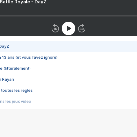
 Battle Royale - DayZ
 DayZ
 a 13 ans (et vous l'avez ignoré)
e (littéralement)
im Rayan
 toutes les règles
s les jeux vidéo
us choquant de Rockstar ? - Le scandale BULLY
e plus moche de Steam
du RÊVE tourne au CAUCHEMAR