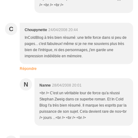
/> <br /> <br />
C
Choupynette
24/04/2008 20:44
InColdBlog à très bien résumé: une telle force dans si peu de
pages... c'est fabuleux! même si je ne me souviens plus très
bien de l'intrigue, ni des personnages, j'en garde une
impression indélébile en mémoire.
Répondre
N
Nanne
28/04/2008 20:01
<br /> C'est un véritable tour de force qu'a réussi
Stephan Zweig dans ce superbe roman. Et In Cold
Blog l'a très bien résumé. Il marque les esprits par la
puissance de son sujet. Cela devient rare de nos<br
/> jours ...<br /> <br /> <br />