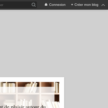
Connexion
+
Créer mon blog
nt de plaisir autour du