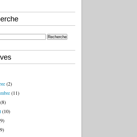
erche
ives
bre
(2)
embre
(11)
(8)
t
(10)
9)
9)