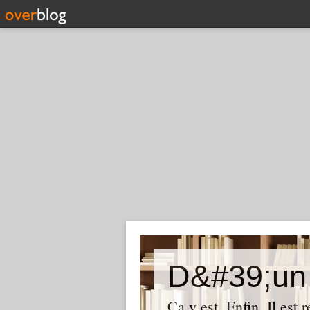
D&#39;un 
Ça y est. Enfin. Il est 