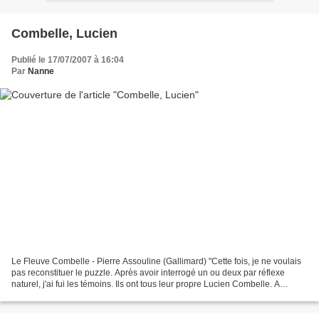
Combelle, Lucien
Publié le 17/07/2007 à 16:04
Par
Nanne
Le Fleuve Combelle - Pierre Assouline (Gallimard) "Cette fois, je ne voulais
pas reconstituer le puzzle. Après avoir interrogé un ou deux par réflexe
naturel, j'ai fui les témoins. Ils ont tous leur propre Lucien Combelle. A
chacun sa vérité, inutile...