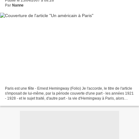
Publié le 23/04/2007 à 08:26
Par
Nanne
Paris est une fête - Ernest Hemingway (Folio) Je l'accorde, le titre de l'article
s'imposait de lui-même, par la période couverte d'une part - les années 1921
- 1928 - et le sujet traité, d'autre part - la vie d'Hemingway à Paris, alors
jeune écrivain....