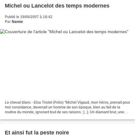
Michel ou Lancelot des temps modernes
Publié le 19/06/2007 à 18:42
Par
Nanne
Le cheval blanc - Elsa Triolet (Folio) "Michel Vigaud, mon héros, prenait pour
moi consistance, devenait un homme de son époque, bien au fait de la
routine du monde, ignorant tout de ses raisons ; [...]. Un diamant brut, une
énergie non captée, non employée,...
Et ainsi fut la peste noire