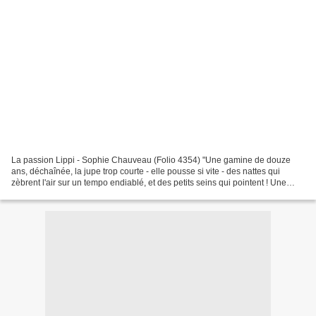
La passion Lippi - Sophie Chauveau (Folio 4354) "Une gamine de douze
ans, déchaînée, la jupe trop courte - elle pousse si vite - des nattes qui
zèbrent l'air sur un tempo endiablé, et des petits seins qui pointent ! Une
nymphette montée en graine, qui...