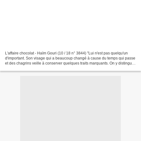
L'affaire chocolat - Haïm Gouri (10 / 18 n° 3844) "Lui n'est pas quelqu'un
d'important. Son visage qui a beaucoup changé à cause du temps qui passe
et des chagrins veille à conserver quelques traits marquants. On y distingue
quelques restes de fierté,...