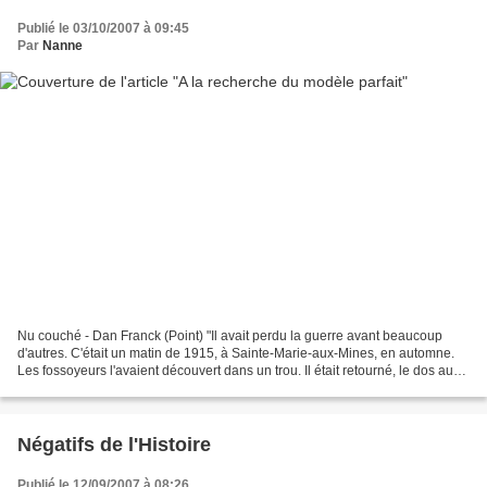
Publié le 03/10/2007 à 09:45
Par
Nanne
Nu couché - Dan Franck (Point) "Il avait perdu la guerre avant beaucoup
d'autres. C'était un matin de 1915, à Sainte-Marie-aux-Mines, en automne.
Les fossoyeurs l'avaient découvert dans un trou. Il était retourné, le dos au
soleil. Il ne bougeait pas....
Négatifs de l'Histoire
Publié le 12/09/2007 à 08:26