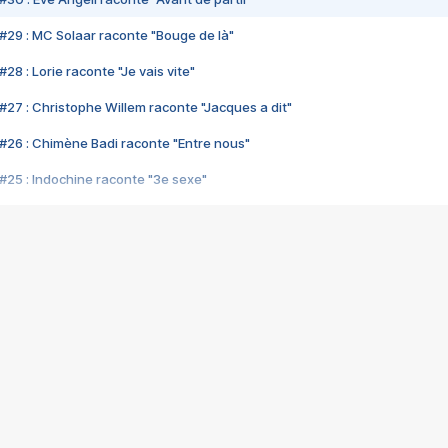
#29 : MC Solaar raconte "Bouge de là"
28 : Lorie raconte "Je vais vite"
#27 : Christophe Willem raconte "Jacques a dit"
#26 : Chimène Badi raconte "Entre nous"
#25 : Indochine raconte "3e sexe"
#24 : Zaho raconte "C'est chelou"
#23 : Patrick Bruel raconte "Au café des délices"
#22 : Kyo raconte "Le chemin"
#21 : Nolwenn Leroy raconte "Cassé"
#20 : Patrick Hernandez raconte "Born to be alive"
#19 : Lorie raconte "Près de moi"
#18 : Michael Jones raconte "A nos actes manqués" (avec Jean-Jacque